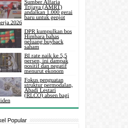
Sumber Alfaria
Trijaya (AMRT)
andalkan 1.000 gerai
baru untuk genjot
erja 2026
DPR kumpulkan bos
Himbara bahas
peluang buyback
saham
BI rate naik ke 5,5
persen, ini dampak
positif dan negatif
menurut ekonom
Fokus penguatan
struktur permodalan,
Abadi Lestari
(RLCO) absen bagi
viden
kel Popular