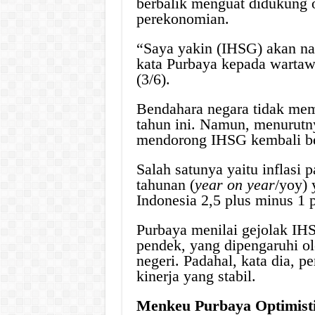
berbalik menguat didukung 
perekonomian.
“Saya yakin (IHSG) akan nai
kata Purbaya kepada wartaw
(3/6).
Bendahara negara tidak mem
tahun ini. Namun, menurutny
mendorong IHSG kembali ber
Salah satunya yaitu inflasi 
tahunan (
year on year
/yoy) 
Indonesia 2,5 plus minus 1 
Purbaya menilai gejolak IHS
pendek, yang dipengaruhi ole
negeri. Padahal, kata dia, 
kinerja yang stabil.
Menkeu Purbaya Optimist