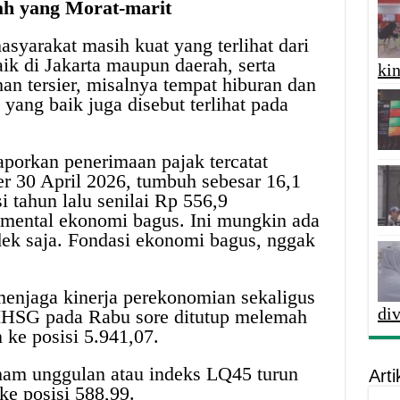
ah yang Morat-marit
asyarakat masih kuat yang terlihat dari
aik di Jakarta maupun daerah, serta
kin
an tersier, misalnya tempat hiburan dan
yang baik juga disebut terlihat pada
orkan penerimaan pajak tercatat
er 30 April 2026, tumbuh sebesar 16,1
i tahun lalu senilai Rp 556,9
damental ekonomi bagus. Ini mungkin ada
dek saja. Fondasi ekonomi bagus, nggak
enjaga kinerja perekonomian sekaligus
di
. IHSG pada Rabu sore ditutup melemah
n ke posisi 5.941,07.
ham unggulan atau indeks LQ45 turun
Arti
ke posisi 588,99.