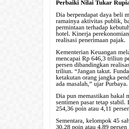
Perbaiki Nilai Tukar Rupi
Dia berpendapat daya beli m
ramainya aktivitas publik, b
permintaan terhadap kebutuh
hotel. Kinerja perekonomian 
realisasi penerimaan pajak.
Kementerian Keuangan melap
mencapai Rp 646,3 triliun p
persen dibandingkan realisas
triliun. “Jangan takut. Fun
ketakutan orang jangka pen
ada masalah,” ujar Purbaya.
Dia pun memastikan bakal m
sentimen pasar tetap stabil
254,36 poin atau 4,11 perse
Sementara, kelompok 45 sa
30,28 poin atau 4,89 persen 