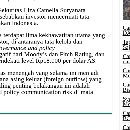
ekuritas Liza Camelia Suryanata
ebabkan investor mencermati tata
jakan Indonesia.
Ca
DA
 terdapat lima kekhawatiran utama yang
or, di antaranya tata kelola dan
Ta
Sa
overnance and policy
gatif dari Moody’s dan Fitch Rating, dan
Ca
ndekati level Rp18.000 per dolar AS.
da
Ca
as menengah yang selama ini menjadi
Mo
na asing keluar (foreign outflow) yang
Ca
paling penting belakangan ini adalah
Bi
d policy communication risk di mata
Sy
Mo
Ca
BC
Ca