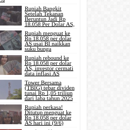
Rupiah Bangkit
Setelah Tekanan
Beruntun Jadi Rp
18.058 Per Dolar AS,
Rupiah menguat ke
Rp 18.058 per dolar
AS usai BI naikkan
suku bunga
Rupiah rebound ke
Rp 18.058 per dolar
AS, investor cermati
data inflasi AS
Tower Bersama
(TBIG) tebar dividen
tunai Rp 1,05 triliun
dari laba tahun 2025
Rupiah perkasa!
Ditutup menguat ke
Rp 18.058 per dolar
AS hari ini (9/6)