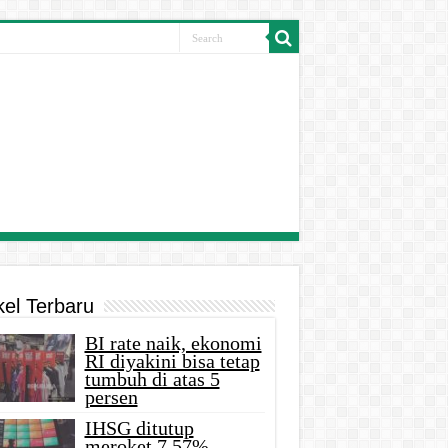
kel Terbaru
BI rate naik, ekonomi
RI diyakini bisa tetap
tumbuh di atas 5
persen
IHSG ditutup
meroket 7,57%,