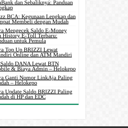
aBank dan Sebaliknya: Panduan
ngkap
azz BCA: Kegunaan Lengkap dan
mpat Membeli dengan Mudah
ra Mengecek Saldo E-Money
 History E-Toll Terbaru:
nduan untuk Pemula
ra Top Up BRIZZI Lewat
ndiri Online dan ATM Mandiri
i Saldo DANA Lewat BTN
bile & Biaya Admin – Helokepo
ra Ganti Nomor LinkAja Paling
dah – Helokepo
ra Update Saldo BRIZZI Paling
dah di HP dan EDC