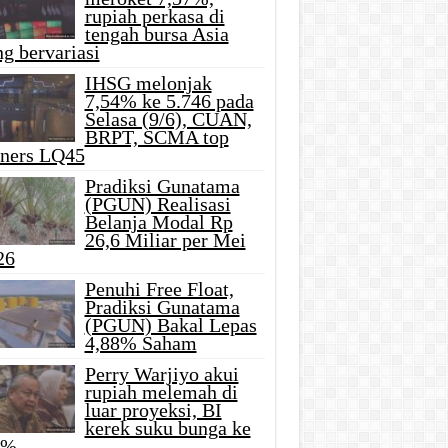
rupiah perkasa di
tengah bursa Asia
g bervariasi
IHSG melonjak
7,54% ke 5.746 pada
Selasa (9/6), CUAN,
BRPT, SCMA top
iners LQ45
Pradiksi Gunatama
(PGUN) Realisasi
Belanja Modal Rp
26,6 Miliar per Mei
26
Penuhi Free Float,
Pradiksi Gunatama
(PGUN) Bakal Lepas
4,88% Saham
Perry Warjiyo akui
rupiah melemah di
luar proyeksi, BI
kerek suku bunga ke
5%