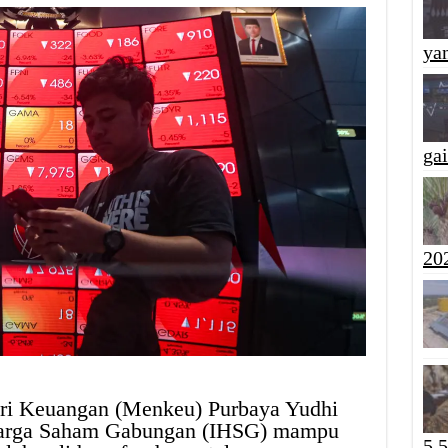
yan
ga
20
ri Keuangan (Menkeu) Purbaya Yudhi
 Harga Saham Gabungan (IHSG) mampu
5,