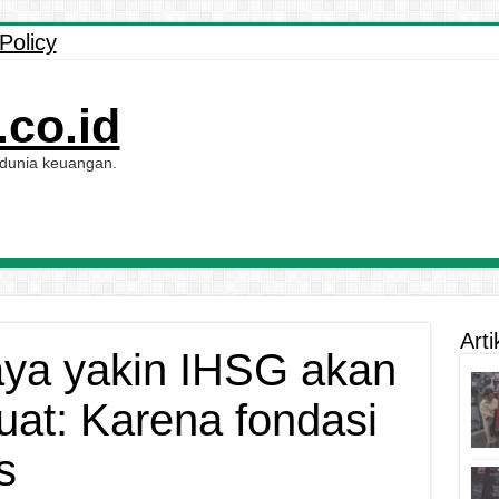
Policy
co.id
 dunia keuangan.
Arti
ya yakin IHSG akan
uat: Karena fondasi
s