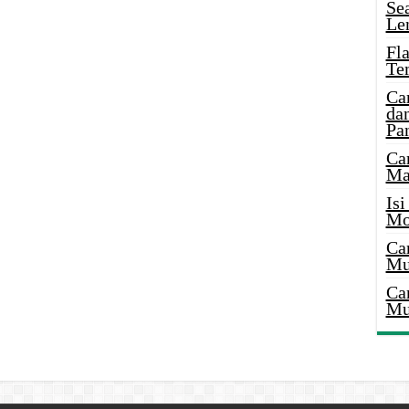
Se
Le
Fl
Te
Ca
dan
Pa
Ca
Ma
Is
Mo
Ca
Mu
Ca
Mu