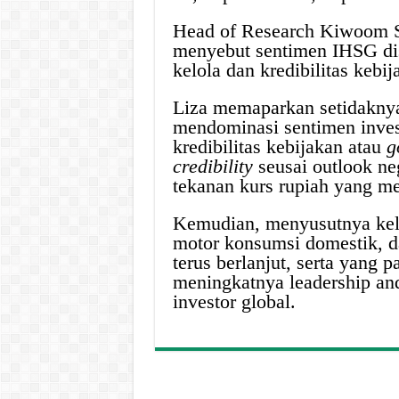
Head of Research Kiwoom S
menyebut sentimen IHSG dis
kelola dan kredibilitas kebi
Liza memaparkan setidaknya
mendominasi sentimen invest
kredibilitas kebijakan atau
g
credibility
seusai outlook ne
tekanan kurs rupiah yang me
Kemudian, menyusutnya kel
motor konsumsi domestik, da
terus berlanjut, serta yang 
meningkatnya leadership an
investor global.