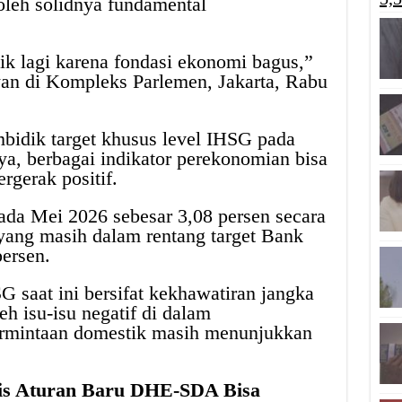
oleh solidnya fundamental
k lagi karena fondasi ekonomi bagus,”
an di Kompleks Parlemen, Jakarta, Rabu
bidik target khusus level IHSG pada
a, berbagai indikator perekonomian bisa
gerak positif.
pada Mei 2026 sebesar 3,08 persen secara
yang masih dalam rentang target Bank
persen.
G saat ini bersifat kekhawatiran jangka
h isu-isu negatif di dalam
permintaan domestik masih menunjukkan
is Aturan Baru DHE-SDA Bisa