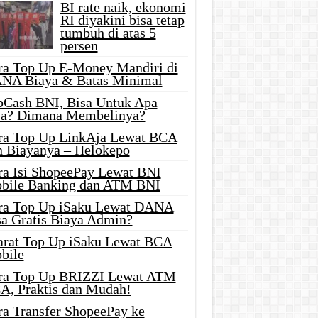
BI rate naik, ekonomi
RI diyakini bisa tetap
tumbuh di atas 5
persen
ra Top Up E-Money Mandiri di
NA Biaya & Batas Minimal
pCash BNI, Bisa Untuk Apa
ja? Dimana Membelinya?
ra Top Up LinkAja Lewat BCA
n Biayanya – Helokepo
ra Isi ShopeePay Lewat BNI
bile Banking dan ATM BNI
ra Top Up iSaku Lewat DANA
sa Gratis Biaya Admin?
arat Top Up iSaku Lewat BCA
bile
ra Top Up BRIZZI Lewat ATM
A, Praktis dan Mudah!
ra Transfer ShopeePay ke