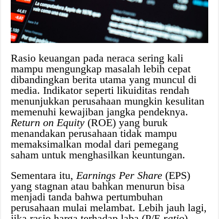
Rasio keuangan pada neraca sering kali
mampu mengungkap masalah lebih cepat
dibandingkan berita utama yang muncul di
media. Indikator seperti likuiditas rendah
menunjukkan perusahaan mungkin kesulitan
memenuhi kewajiban jangka pendeknya.
Return on Equity
(ROE) yang buruk
menandakan perusahaan tidak mampu
memaksimalkan modal dari pemegang
saham untuk menghasilkan keuntungan.
Sementara itu,
Earnings Per Share
(EPS)
yang stagnan atau bahkan menurun bisa
menjadi tanda bahwa pertumbuhan
perusahaan mulai melambat. Lebih jauh lagi,
jika rasio harga terhadap laba (P/E
ratio
)