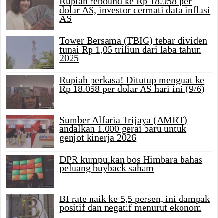
Rupiah rebound ke Rp 18.058 per
dolar AS, investor cermati data inflasi
AS
Tower Bersama (TBIG) tebar dividen
tunai Rp 1,05 triliun dari laba tahun
2025
Rupiah perkasa! Ditutup menguat ke
Rp 18.058 per dolar AS hari ini (9/6)
Sumber Alfaria Trijaya (AMRT)
andalkan 1.000 gerai baru untuk
genjot kinerja 2026
DPR kumpulkan bos Himbara bahas
peluang buyback saham
BI rate naik ke 5,5 persen, ini dampak
positif dan negatif menurut ekonom