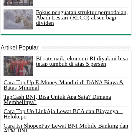
Fokus penguatan struktur permodalan,
Abadi Lestari (RLCO) absen bagi
dividen
Artikel Popular
BI rate naik, ekonomi RI diyakini bisa
tetap tumbuh di atas 5 persen
Cara Top Up E-Money Mandiri di DANA Biaya &
Batas Minimal
TapCash BNI, Bisa Untuk Apa Saja? Dimana
Membelinya?
Cara Top Up LinkAja Lewat BCA dan Biayanya –
Helokepo
Cara Isi ShopeePay Lewat BNI Mobile Banking dan
ATM BNI