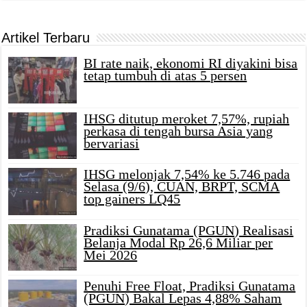
Artikel Terbaru
BI rate naik, ekonomi RI diyakini bisa
tetap tumbuh di atas 5 persen
IHSG ditutup meroket 7,57%, rupiah
perkasa di tengah bursa Asia yang
bervariasi
IHSG melonjak 7,54% ke 5.746 pada
Selasa (9/6), CUAN, BRPT, SCMA
top gainers LQ45
Pradiksi Gunatama (PGUN) Realisasi
Belanja Modal Rp 26,6 Miliar per
Mei 2026
Penuhi Free Float, Pradiksi Gunatama
(PGUN) Bakal Lepas 4,88% Saham