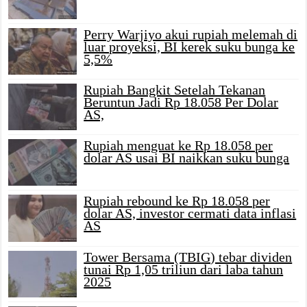
Perry Warjiyo akui rupiah melemah di
luar proyeksi, BI kerek suku bunga ke
5,5%
Rupiah Bangkit Setelah Tekanan
Beruntun Jadi Rp 18.058 Per Dolar
AS,
Rupiah menguat ke Rp 18.058 per
dolar AS usai BI naikkan suku bunga
Rupiah rebound ke Rp 18.058 per
dolar AS, investor cermati data inflasi
AS
Tower Bersama (TBIG) tebar dividen
tunai Rp 1,05 triliun dari laba tahun
2025