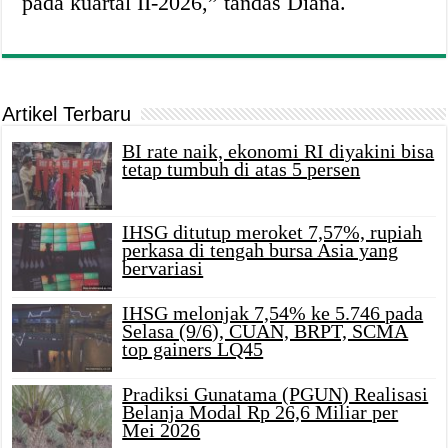
pada kuartal II-2026,” tandas Diana.
Artikel Terbaru
BI rate naik, ekonomi RI diyakini bisa
tetap tumbuh di atas 5 persen
IHSG ditutup meroket 7,57%, rupiah
perkasa di tengah bursa Asia yang
bervariasi
IHSG melonjak 7,54% ke 5.746 pada
Selasa (9/6), CUAN, BRPT, SCMA
top gainers LQ45
Pradiksi Gunatama (PGUN) Realisasi
Belanja Modal Rp 26,6 Miliar per
Mei 2026