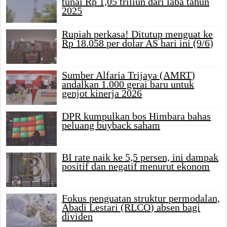
tunai Rp 1,05 triliun dari laba tahun
2025
Rupiah perkasa! Ditutup menguat ke
Rp 18.058 per dolar AS hari ini (9/6)
Sumber Alfaria Trijaya (AMRT)
andalkan 1.000 gerai baru untuk
genjot kinerja 2026
DPR kumpulkan bos Himbara bahas
peluang buyback saham
BI rate naik ke 5,5 persen, ini dampak
positif dan negatif menurut ekonom
Fokus penguatan struktur permodalan,
Abadi Lestari (RLCO) absen bagi
dividen