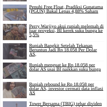
Penuhi Free Float, Pradiksi Gunatama
(PGUN) Bakal Lepas 4,88% Saham
Perry Warjiyo akui rupiah melemah di
luar proyeksi, BI kerek suku bunga ke
5,5%
Rupiah Bangkit Setelah Tekanan
Beruntun Jadi Rp 18.058 Per Dolar
AS,
Rupiah menguat ke Rp 18.058 per
dolar AS usai BI naikkan suku bunga
Rupiah rebound ke Rp 18.058 per
dolar AS, investor cermati data inflasi
AS
Tower Bersama (TBIG) tebar dividen