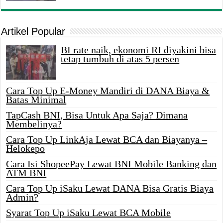
Artikel Popular
BI rate naik, ekonomi RI diyakini bisa
tetap tumbuh di atas 5 persen
Cara Top Up E-Money Mandiri di DANA Biaya &
Batas Minimal
TapCash BNI, Bisa Untuk Apa Saja? Dimana
Membelinya?
Cara Top Up LinkAja Lewat BCA dan Biayanya –
Helokepo
Cara Isi ShopeePay Lewat BNI Mobile Banking dan
ATM BNI
Cara Top Up iSaku Lewat DANA Bisa Gratis Biaya
Admin?
Syarat Top Up iSaku Lewat BCA Mobile