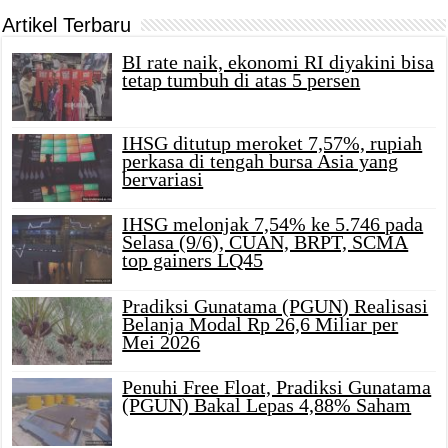
Artikel Terbaru
BI rate naik, ekonomi RI diyakini bisa
tetap tumbuh di atas 5 persen
IHSG ditutup meroket 7,57%, rupiah
perkasa di tengah bursa Asia yang
bervariasi
IHSG melonjak 7,54% ke 5.746 pada
Selasa (9/6), CUAN, BRPT, SCMA
top gainers LQ45
Pradiksi Gunatama (PGUN) Realisasi
Belanja Modal Rp 26,6 Miliar per
Mei 2026
Penuhi Free Float, Pradiksi Gunatama
(PGUN) Bakal Lepas 4,88% Saham