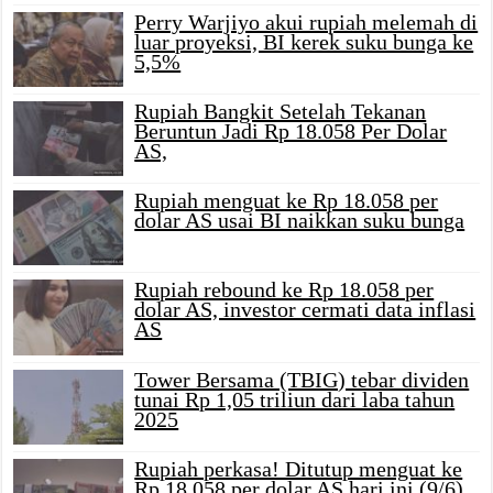
Perry Warjiyo akui rupiah melemah di
luar proyeksi, BI kerek suku bunga ke
5,5%
Rupiah Bangkit Setelah Tekanan
Beruntun Jadi Rp 18.058 Per Dolar
AS,
Rupiah menguat ke Rp 18.058 per
dolar AS usai BI naikkan suku bunga
Rupiah rebound ke Rp 18.058 per
dolar AS, investor cermati data inflasi
AS
Tower Bersama (TBIG) tebar dividen
tunai Rp 1,05 triliun dari laba tahun
2025
Rupiah perkasa! Ditutup menguat ke
Rp 18.058 per dolar AS hari ini (9/6)