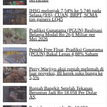
IHSG melonjak 7,54% ke 5.746 pada
Selasa (9/6), CUAN, BRPT, SCMA
top gainers LQ45
Pradiksi Gunatama (PGUN) Realisasi
Belanja Modal Rp 26,6 Miliar per
Mei 2026
Penuhi Free Float, Pradiksi Gunatama
(PGUN) Bakal Lepas 4,88% Saham
Perry Warjiyo akui rupiah melemah di
luar proyeksi, BI kerek suku bunga ke
5,5%
Rupiah Bangkit Setelah Tekanan
Beruntun Jadi Rp 18.058 Per Dolar
AS,