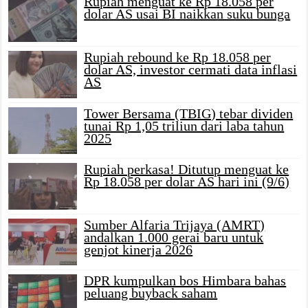
Rupiah menguat ke Rp 18.058 per
dolar AS usai BI naikkan suku bunga
Rupiah rebound ke Rp 18.058 per
dolar AS, investor cermati data inflasi
AS
Tower Bersama (TBIG) tebar dividen
tunai Rp 1,05 triliun dari laba tahun
2025
Rupiah perkasa! Ditutup menguat ke
Rp 18.058 per dolar AS hari ini (9/6)
Sumber Alfaria Trijaya (AMRT)
andalkan 1.000 gerai baru untuk
genjot kinerja 2026
DPR kumpulkan bos Himbara bahas
peluang buyback saham