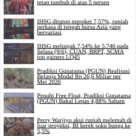
tetap tumbuh di atas 5 persen
IHSG ditutup meroket 7,57%, rupiah
perkasa di tengah bursa Asia yang
bervariasi
IHSG melonjak 7,54% ke 5.746 pada
Selasa (9/6), CUAN, BRPT, SCMA
top gainers LQ45
Pradiksi Gunatama (PGUN) Realisasi
Belanja Modal Rp 26,6 Miliar per
Mei 2026
Penuhi Free Float, Pradiksi Gunatama
(PGUN) Bakal Lepas 4,88% Saham
Perry Warjiyo akui rupiah melemah di
luar proyeksi, BI kerek suku bunga ke
5,5%