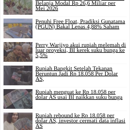
Belanja Modal Rp 26,6 Miliar per
Mei 2026
Penuhi Free Float, Pradiksi Gunatama
(PGUN) Bakal Lepas 4,88% Saham
Perry Warjiyo akui rupiah melemah di
luar proyeksi, BI kerek suku bunga ke
5,5%
Rupiah Bangkit Setelah Tekanan
Beruntun Jadi Rp 18.058 Per Dolar
AS,
Rupiah menguat ke Rp 18.058 per
dolar AS usai BI naikkan suku bunga
Rupiah rebound ke Rp 18.058 per
dolar AS, investor cermati data inflasi
AS