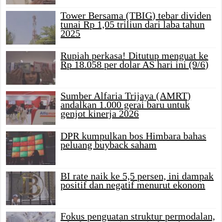
Tower Bersama (TBIG) tebar dividen
tunai Rp 1,05 triliun dari laba tahun
2025
Rupiah perkasa! Ditutup menguat ke
Rp 18.058 per dolar AS hari ini (9/6)
Sumber Alfaria Trijaya (AMRT)
andalkan 1.000 gerai baru untuk
genjot kinerja 2026
DPR kumpulkan bos Himbara bahas
peluang buyback saham
BI rate naik ke 5,5 persen, ini dampak
positif dan negatif menurut ekonom
Fokus penguatan struktur permodalan,