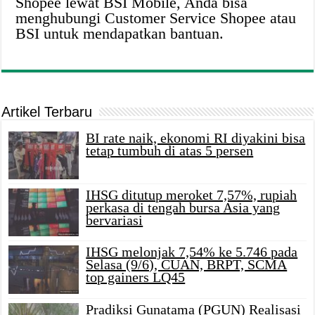
Shopee lewat BSI Mobile, Anda bisa
menghubungi Customer Service Shopee atau
BSI untuk mendapatkan bantuan.
Artikel Terbaru
BI rate naik, ekonomi RI diyakini bisa
tetap tumbuh di atas 5 persen
IHSG ditutup meroket 7,57%, rupiah
perkasa di tengah bursa Asia yang
bervariasi
IHSG melonjak 7,54% ke 5.746 pada
Selasa (9/6), CUAN, BRPT, SCMA
top gainers LQ45
Pradiksi Gunatama (PGUN) Realisasi