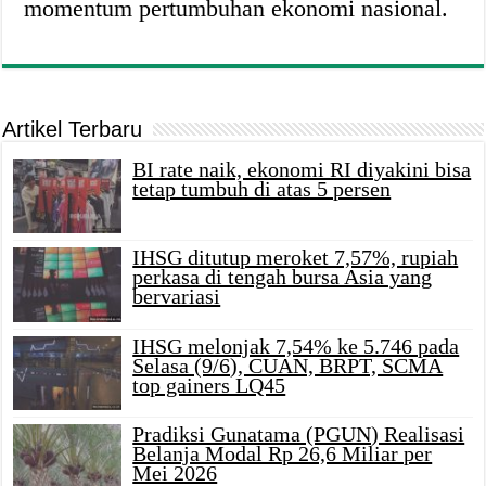
momentum pertumbuhan ekonomi nasional.
Artikel Terbaru
BI rate naik, ekonomi RI diyakini bisa
tetap tumbuh di atas 5 persen
IHSG ditutup meroket 7,57%, rupiah
perkasa di tengah bursa Asia yang
bervariasi
IHSG melonjak 7,54% ke 5.746 pada
Selasa (9/6), CUAN, BRPT, SCMA
top gainers LQ45
Pradiksi Gunatama (PGUN) Realisasi
Belanja Modal Rp 26,6 Miliar per
Mei 2026