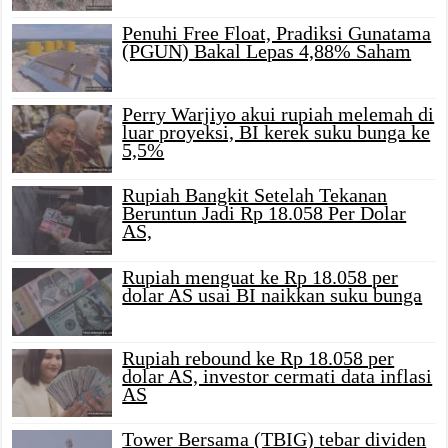
Penuhi Free Float, Pradiksi Gunatama
(PGUN) Bakal Lepas 4,88% Saham
Perry Warjiyo akui rupiah melemah di
luar proyeksi, BI kerek suku bunga ke
5,5%
Rupiah Bangkit Setelah Tekanan
Beruntun Jadi Rp 18.058 Per Dolar
AS,
Rupiah menguat ke Rp 18.058 per
dolar AS usai BI naikkan suku bunga
Rupiah rebound ke Rp 18.058 per
dolar AS, investor cermati data inflasi
AS
Tower Bersama (TBIG) tebar dividen