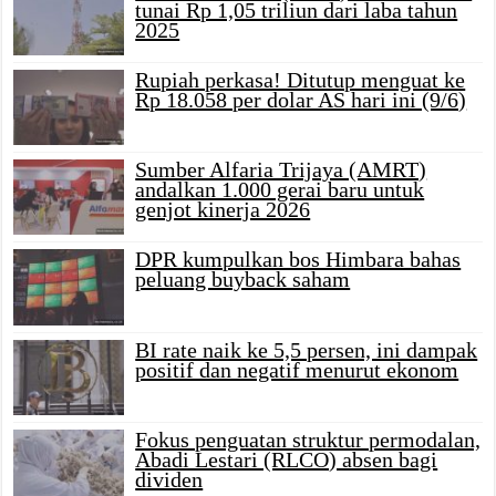
tunai Rp 1,05 triliun dari laba tahun
2025
Rupiah perkasa! Ditutup menguat ke
Rp 18.058 per dolar AS hari ini (9/6)
Sumber Alfaria Trijaya (AMRT)
andalkan 1.000 gerai baru untuk
genjot kinerja 2026
DPR kumpulkan bos Himbara bahas
peluang buyback saham
BI rate naik ke 5,5 persen, ini dampak
positif dan negatif menurut ekonom
Fokus penguatan struktur permodalan,
Abadi Lestari (RLCO) absen bagi
dividen