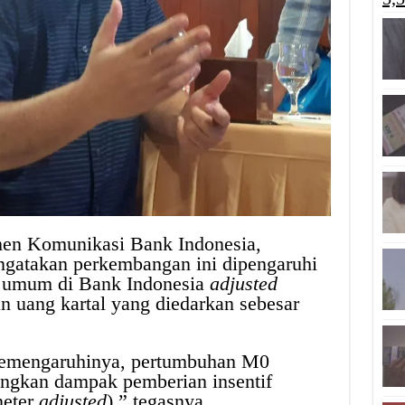
men Komunikasi Bank Indonesia,
atakan perkembangan ini dipengaruhi
k umum di Bank Indonesia
adjusted
an uang kartal yang diedarkan sebesar
memengaruhinya, pertumbuhan M0
ngkan dampak pemberian insentif
neter
adjusted
),” tegasnya.