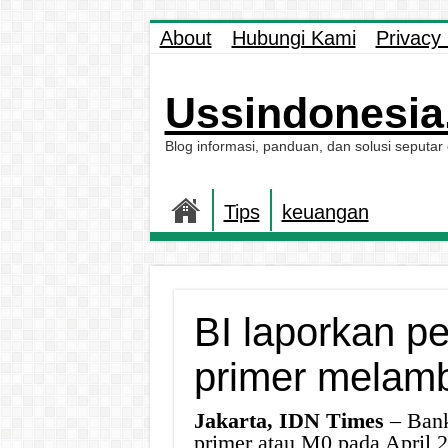
About
Hubungi Kami
Privacy 
Ussindonesia.
Blog informasi, panduan, dan solusi seputar
Tips
keuangan
BI laporkan p
primer melamba
Jakarta, IDN Times
– Bank
primer atau M0 pada April 2