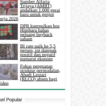
Sumber Alfaria
Trijaya (AMRT)
andalkan 1.000 gerai
baru untuk genjot
erja 2026
DPR kumpulkan bos
Himbara bahas
peluang buyback
saham
BI rate naik ke 5,5
persen, ini dampak
positif dan negatif
menurut ekonom
Fokus penguatan
struktur permodalan,
Abadi Lestari
(RLCO) absen bagi
viden
kel Popular