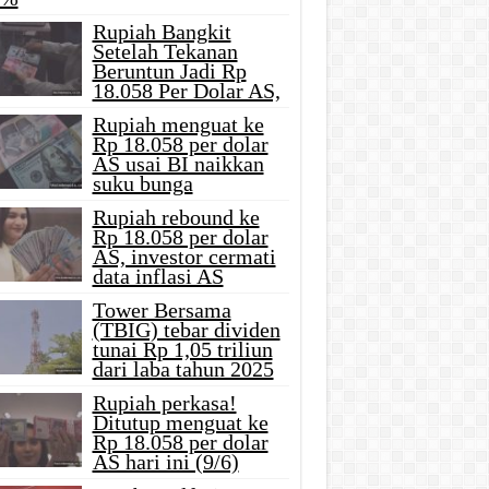
Rupiah Bangkit
Setelah Tekanan
Beruntun Jadi Rp
18.058 Per Dolar AS,
Rupiah menguat ke
Rp 18.058 per dolar
AS usai BI naikkan
suku bunga
Rupiah rebound ke
Rp 18.058 per dolar
AS, investor cermati
data inflasi AS
Tower Bersama
(TBIG) tebar dividen
tunai Rp 1,05 triliun
dari laba tahun 2025
Rupiah perkasa!
Ditutup menguat ke
Rp 18.058 per dolar
AS hari ini (9/6)