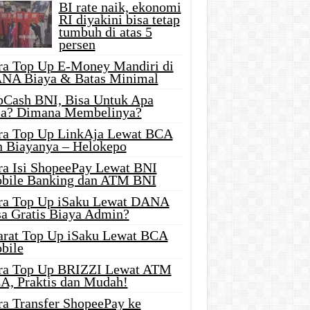
BI rate naik, ekonomi
RI diyakini bisa tetap
tumbuh di atas 5
persen
ra Top Up E-Money Mandiri di
NA Biaya & Batas Minimal
pCash BNI, Bisa Untuk Apa
ja? Dimana Membelinya?
ra Top Up LinkAja Lewat BCA
n Biayanya – Helokepo
ra Isi ShopeePay Lewat BNI
bile Banking dan ATM BNI
ra Top Up iSaku Lewat DANA
sa Gratis Biaya Admin?
arat Top Up iSaku Lewat BCA
bile
ra Top Up BRIZZI Lewat ATM
A, Praktis dan Mudah!
ra Transfer ShopeePay ke