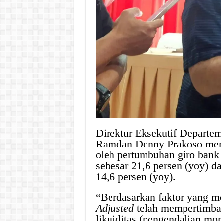
Direktur Eksekutif Departe
Ramdan Denny Prakoso meng
oleh pertumbuhan giro ban
sebesar 21,6 persen (yoy) d
14,6 persen (yoy).
“Berdasarkan faktor yang 
Adjusted
telah mempertimba
likuiditas (pengendalian mo