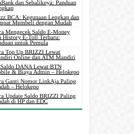
aBank dan Sebaliknya: Panduan
ngkap
azz BCA: Kegunaan Lengkap dan
mpat Membeli dengan Mudah
ra Mengecek Saldo E-Money
 History E-Toll Terbaru:
nduan untuk Pemula
ra Top Up BRIZZI Lewat
ndiri Online dan ATM Mandiri
i Saldo DANA Lewat BTN
bile & Biaya Admin – Helokepo
ra Ganti Nomor LinkAja Paling
dah – Helokepo
ra Update Saldo BRIZZI Paling
dah di HP dan EDC