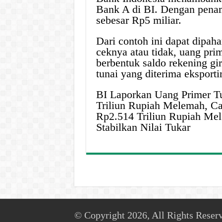
Bank A di BI. Dengan penamb
sebesar Rp5 miliar.
Dari contoh ini dapat dipah
ceknya atau tidak, uang prim
berbentuk saldo rekening gi
tunai yang diterima eksportir
BI Laporkan Uang Primer T
Triliun Rupiah Melemah, Ca
Rp2.514 Triliun Rupiah Mel
Stabilkan Nilai Tukar
© Copyright 2026, All Rights Reser