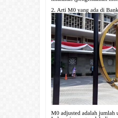
2. Arti M0 yang ada di Bank
M0 adjusted adalah jumlah 