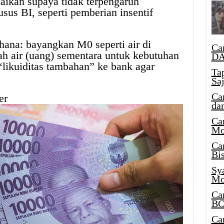
aikan supaya tidak terpengaruh
sus BI, seperti pemberian insentif
rhana: bayangkan M0 seperti air di
Ca
 air (uang) sementara untuk kebutuhan
DA
“likuiditas tambahan” ke bank agar
Ta
Sa
Ca
er
da
Ca
Mo
Ca
Bi
Sy
Mo
Ca
BC
Ca