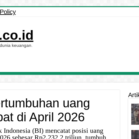
Policy
co.id
 dunia keuangan.
Arti
ertumbuhan uang
t di April 2026
 Indonesia (BI) mencatat posisi uang
026 sebesar Rp2.232,2 triliun, tumbuh