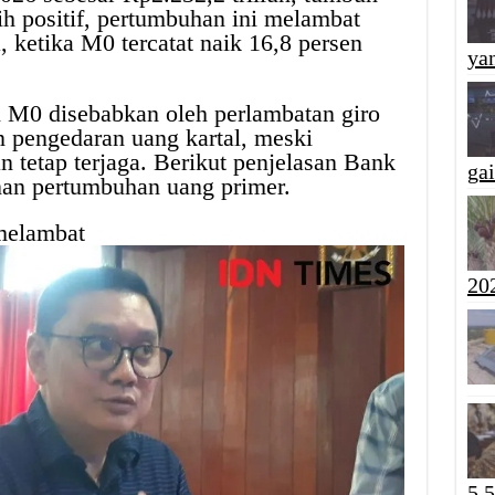
h positif, pertumbuhan ini melambat
 ketika M0 tercatat naik 16,8 persen
yan
 M0 disebabkan oleh perlambatan giro
pengedaran uang kartal, meski
an tetap terjaga. Berikut penjelasan Bank
ga
an pertumbuhan uang primer.
melambat
20
5,