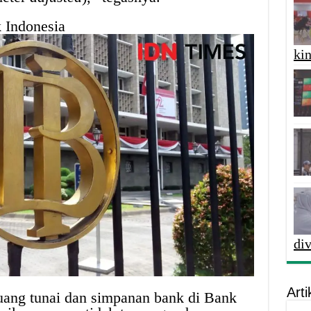
 Indonesia
kin
di
Arti
uang tunai dan simpanan bank di Bank