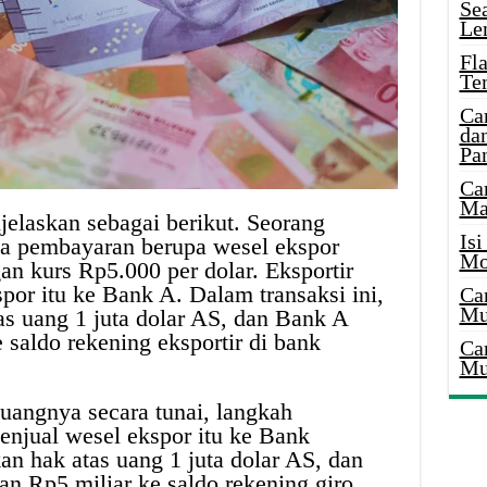
Se
Le
Fl
Te
Ca
dan
Pa
Ca
Ma
jelaskan sebagai berikut. Seorang
Is
ma pembayaran berupa wesel ekspor
Mo
an kurs Rp5.000 per dolar. Eksportir
or itu ke Bank A. Dalam transaksi ini,
Ca
Mu
as uang 1 juta dolar AS, dan Bank A
saldo rekening eksportir di bank
Ca
Mu
 uangnya secara tunai, langkah
enjual wesel ekspor itu ke Bank
n hak atas uang 1 juta dolar AS, dan
 Rp5 miliar ke saldo rekening giro