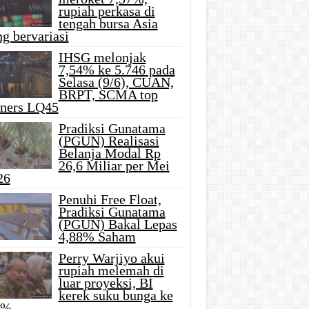
rupiah perkasa di
tengah bursa Asia
g bervariasi
IHSG melonjak
7,54% ke 5.746 pada
Selasa (9/6), CUAN,
BRPT, SCMA top
iners LQ45
Pradiksi Gunatama
(PGUN) Realisasi
Belanja Modal Rp
26,6 Miliar per Mei
26
Penuhi Free Float,
Pradiksi Gunatama
(PGUN) Bakal Lepas
4,88% Saham
Perry Warjiyo akui
rupiah melemah di
luar proyeksi, BI
kerek suku bunga ke
5%