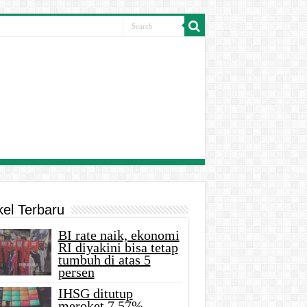
kel Terbaru
BI rate naik, ekonomi
RI diyakini bisa tetap
tumbuh di atas 5
persen
IHSG ditutup
meroket 7,57%,