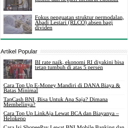
Fokus penguatan struktur permodalan,
Abadi Lestari (RLCO) absen bagi
dividen
Artikel Popular
BI rate naik, ekonomi RI diyakini bisa
tetap tumbuh di atas 5 persen
Cara Top Up E-Money Mandiri di DANA Biaya &
Batas Minimal
TapCash BNI, Bisa Untuk Apa Saja? Dimana
Membelinya?
Cara Top Up LinkAja Lewat BCA dan Biayanya –
Helokepo
Cara Isi ShopeePay Lewat BNI Mobile Banking dan