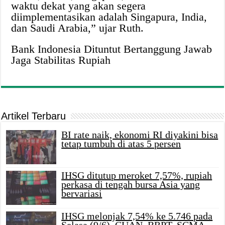
waktu dekat yang akan segera
diimplementasikan adalah Singapura, India,
dan Saudi Arabia,” ujar Ruth.
Bank Indonesia Dituntut Bertanggung Jawab
Jaga Stabilitas Rupiah
Artikel Terbaru
BI rate naik, ekonomi RI diyakini bisa
tetap tumbuh di atas 5 persen
IHSG ditutup meroket 7,57%, rupiah
perkasa di tengah bursa Asia yang
bervariasi
IHSG melonjak 7,54% ke 5.746 pada
Selasa (9/6), CUAN, BRPT, SCMA