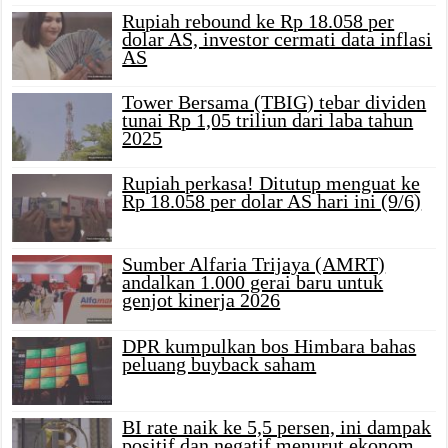
Rupiah rebound ke Rp 18.058 per
dolar AS, investor cermati data inflasi
AS
Tower Bersama (TBIG) tebar dividen
tunai Rp 1,05 triliun dari laba tahun
2025
Rupiah perkasa! Ditutup menguat ke
Rp 18.058 per dolar AS hari ini (9/6)
Sumber Alfaria Trijaya (AMRT)
andalkan 1.000 gerai baru untuk
genjot kinerja 2026
DPR kumpulkan bos Himbara bahas
peluang buyback saham
BI rate naik ke 5,5 persen, ini dampak
positif dan negatif menurut ekonom