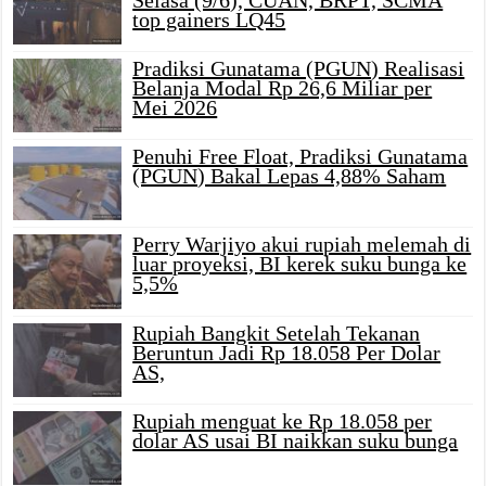
top gainers LQ45
Pradiksi Gunatama (PGUN) Realisasi
Belanja Modal Rp 26,6 Miliar per
Mei 2026
Penuhi Free Float, Pradiksi Gunatama
(PGUN) Bakal Lepas 4,88% Saham
Perry Warjiyo akui rupiah melemah di
luar proyeksi, BI kerek suku bunga ke
5,5%
Rupiah Bangkit Setelah Tekanan
Beruntun Jadi Rp 18.058 Per Dolar
AS,
Rupiah menguat ke Rp 18.058 per
dolar AS usai BI naikkan suku bunga