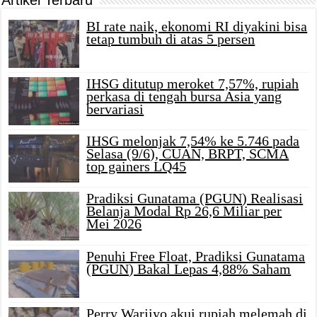
BI rate naik, ekonomi RI diyakini bisa
tetap tumbuh di atas 5 persen
IHSG ditutup meroket 7,57%, rupiah
perkasa di tengah bursa Asia yang
bervariasi
IHSG melonjak 7,54% ke 5.746 pada
Selasa (9/6), CUAN, BRPT, SCMA
top gainers LQ45
Pradiksi Gunatama (PGUN) Realisasi
Belanja Modal Rp 26,6 Miliar per
Mei 2026
Penuhi Free Float, Pradiksi Gunatama
(PGUN) Bakal Lepas 4,88% Saham
Perry Warjiyo akui rupiah melemah di