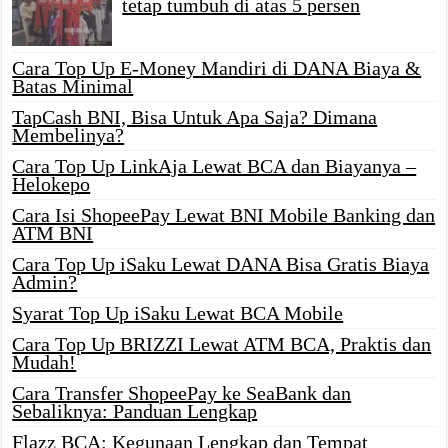
tetap tumbuh di atas 5 persen
Cara Top Up E-Money Mandiri di DANA Biaya &
Batas Minimal
TapCash BNI, Bisa Untuk Apa Saja? Dimana
Membelinya?
Cara Top Up LinkAja Lewat BCA dan Biayanya –
Helokepo
Cara Isi ShopeePay Lewat BNI Mobile Banking dan
ATM BNI
Cara Top Up iSaku Lewat DANA Bisa Gratis Biaya
Admin?
Syarat Top Up iSaku Lewat BCA Mobile
Cara Top Up BRIZZI Lewat ATM BCA, Praktis dan
Mudah!
Cara Transfer ShopeePay ke SeaBank dan
Sebaliknya: Panduan Lengkap
Flazz BCA: Kegunaan Lengkap dan Tempat