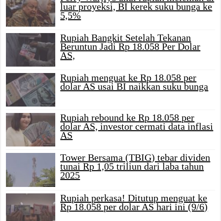
luar proyeksi, BI kerek suku bunga ke
5,5%
Rupiah Bangkit Setelah Tekanan
Beruntun Jadi Rp 18.058 Per Dolar
AS,
Rupiah menguat ke Rp 18.058 per
dolar AS usai BI naikkan suku bunga
Rupiah rebound ke Rp 18.058 per
dolar AS, investor cermati data inflasi
AS
Tower Bersama (TBIG) tebar dividen
tunai Rp 1,05 triliun dari laba tahun
2025
Rupiah perkasa! Ditutup menguat ke
Rp 18.058 per dolar AS hari ini (9/6)