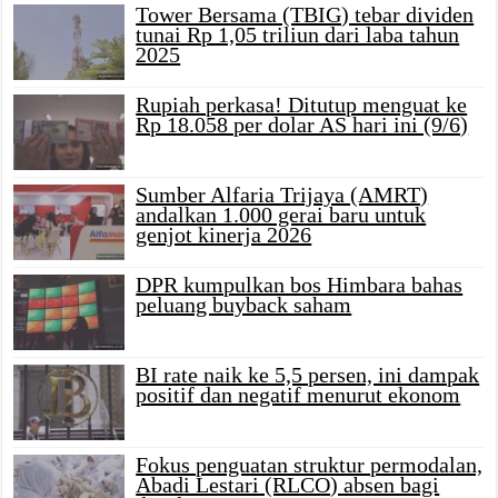
Tower Bersama (TBIG) tebar dividen
tunai Rp 1,05 triliun dari laba tahun
2025
Rupiah perkasa! Ditutup menguat ke
Rp 18.058 per dolar AS hari ini (9/6)
Sumber Alfaria Trijaya (AMRT)
andalkan 1.000 gerai baru untuk
genjot kinerja 2026
DPR kumpulkan bos Himbara bahas
peluang buyback saham
BI rate naik ke 5,5 persen, ini dampak
positif dan negatif menurut ekonom
Fokus penguatan struktur permodalan,
Abadi Lestari (RLCO) absen bagi