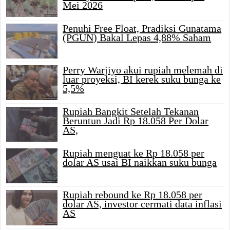
Mei 2026
Penuhi Free Float, Pradiksi Gunatama
(PGUN) Bakal Lepas 4,88% Saham
Perry Warjiyo akui rupiah melemah di
luar proyeksi, BI kerek suku bunga ke
5,5%
Rupiah Bangkit Setelah Tekanan
Beruntun Jadi Rp 18.058 Per Dolar
AS,
Rupiah menguat ke Rp 18.058 per
dolar AS usai BI naikkan suku bunga
Rupiah rebound ke Rp 18.058 per
dolar AS, investor cermati data inflasi
AS