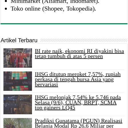
Minimarket (Alfamart, Indomaret).
Toko online (Shopee, Tokopedia).
Artikel Terbaru
BI rate naik, ekonomi RI diyakini bisa
tetap tumbuh di atas 5 persen
IHSG ditutup meroket 7,57%, rupiah
perkasa di tengah bursa Asia yang
bervariasi
IHSG melonjak 7,54% ke 5.746 pada
Selasa (9/6), CUAN, BRPT, SCMA
top gainers LQ45
Pradiksi Gunatama (PGUN) Realisasi
Belanja Modal Rp 26,6 Miliar per