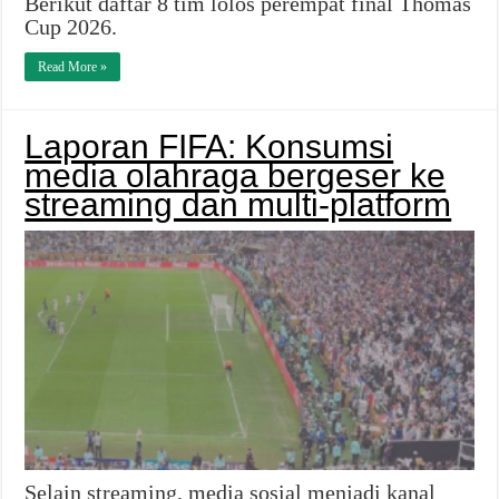
Berikut daftar 8 tim lolos perempat final Thomas
Cup 2026.
Read More »
Laporan FIFA: Konsumsi
media olahraga bergeser ke
streaming dan multi-platform
Selain streaming, media sosial menjadi kanal