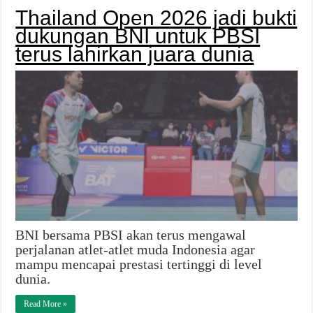
Thailand Open 2026 jadi bukti
dukungan BNI untuk PBSI
terus lahirkan juara dunia
BNI bersama PBSI akan terus mengawal
perjalanan atlet-atlet muda Indonesia agar
mampu mencapai prestasi tertinggi di level
dunia.
Read More »