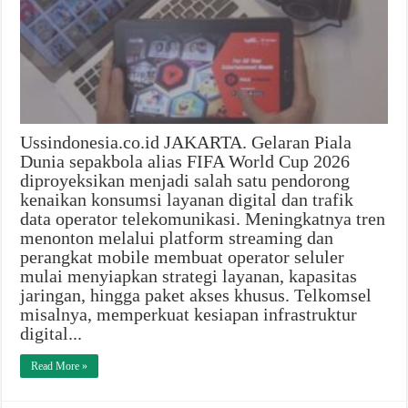
Ussindonesia.co.id JAKARTA. Gelaran Piala
Dunia sepakbola alias FIFA World Cup 2026
diproyeksikan menjadi salah satu pendorong
kenaikan konsumsi layanan digital dan trafik
data operator telekomunikasi. Meningkatnya tren
menonton melalui platform streaming dan
perangkat mobile membuat operator seluler
mulai menyiapkan strategi layanan, kapasitas
jaringan, hingga paket akses khusus. Telkomsel
misalnya, memperkuat kesiapan infrastruktur
digital...
Read More »