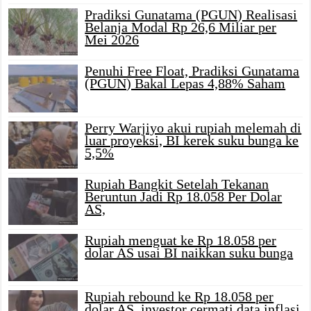
Pradiksi Gunatama (PGUN) Realisasi
Belanja Modal Rp 26,6 Miliar per
Mei 2026
Penuhi Free Float, Pradiksi Gunatama
(PGUN) Bakal Lepas 4,88% Saham
Perry Warjiyo akui rupiah melemah di
luar proyeksi, BI kerek suku bunga ke
5,5%
Rupiah Bangkit Setelah Tekanan
Beruntun Jadi Rp 18.058 Per Dolar
AS,
Rupiah menguat ke Rp 18.058 per
dolar AS usai BI naikkan suku bunga
Rupiah rebound ke Rp 18.058 per
dolar AS, investor cermati data inflasi