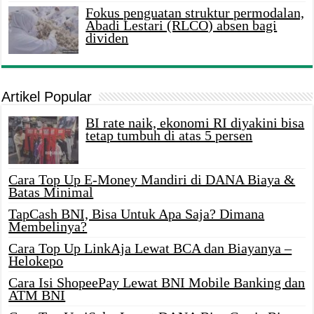
Fokus penguatan struktur permodalan,
Abadi Lestari (RLCO) absen bagi
dividen
Artikel Popular
BI rate naik, ekonomi RI diyakini bisa
tetap tumbuh di atas 5 persen
Cara Top Up E-Money Mandiri di DANA Biaya &
Batas Minimal
TapCash BNI, Bisa Untuk Apa Saja? Dimana
Membelinya?
Cara Top Up LinkAja Lewat BCA dan Biayanya –
Helokepo
Cara Isi ShopeePay Lewat BNI Mobile Banking dan
ATM BNI