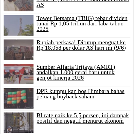
AS
Tower Bersama (TBIG) tebar dividen
tunai Rp 1,05 triliun dari laba tahun
2025
Rupiah perkasa! Ditutup menguat ke
Rp 18.058 per dolar AS hari ini (9/6)
Sumber Alfaria Trijaya (AMRT)
andalkan 1.000 gerai baru untuk
genjot kinerja 2026
DPR kumpulkan bos Himbara bahas
peluang buyback saham
BI rate naik ke 5,5 persen, ini dampak
positif dan negatif menurut ekonom