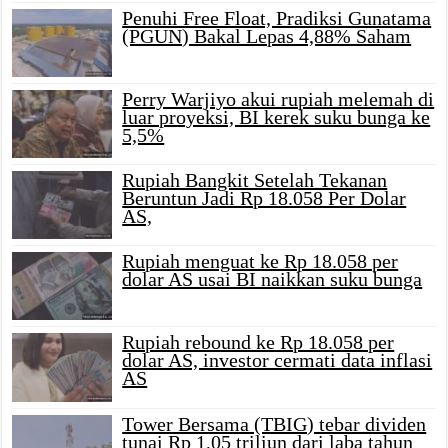
Penuhi Free Float, Pradiksi Gunatama
(PGUN) Bakal Lepas 4,88% Saham
Perry Warjiyo akui rupiah melemah di
luar proyeksi, BI kerek suku bunga ke
5,5%
Rupiah Bangkit Setelah Tekanan
Beruntun Jadi Rp 18.058 Per Dolar
AS,
Rupiah menguat ke Rp 18.058 per
dolar AS usai BI naikkan suku bunga
Rupiah rebound ke Rp 18.058 per
dolar AS, investor cermati data inflasi
AS
Tower Bersama (TBIG) tebar dividen
tunai Rp 1,05 triliun dari laba tahun