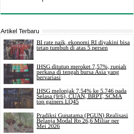
Artikel Terbaru
BI rate naik, ekonomi RI diyakini bisa
tetap tumbuh di atas 5 persen
IHSG ditutup meroket 7,57%, rupiah
perkasa di tengah bursa Asia yang
bervariasi
IHSG melonjak 7,54% ke 5.746 pada
Selasa (9/6), CUAN, BRPT, SCMA
top gainers LQ45
Pradiksi Gunatama (PGUN) Realisasi
Belanja Modal Rp 26,6 Miliar per
Mei 2026