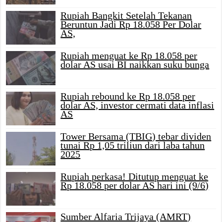
Rupiah Bangkit Setelah Tekanan
Beruntun Jadi Rp 18.058 Per Dolar
AS,
Rupiah menguat ke Rp 18.058 per
dolar AS usai BI naikkan suku bunga
Rupiah rebound ke Rp 18.058 per
dolar AS, investor cermati data inflasi
AS
Tower Bersama (TBIG) tebar dividen
tunai Rp 1,05 triliun dari laba tahun
2025
Rupiah perkasa! Ditutup menguat ke
Rp 18.058 per dolar AS hari ini (9/6)
Sumber Alfaria Trijaya (AMRT)