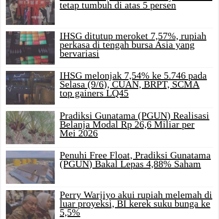
tetap tumbuh di atas 5 persen
IHSG ditutup meroket 7,57%, rupiah
perkasa di tengah bursa Asia yang
bervariasi
IHSG melonjak 7,54% ke 5.746 pada
Selasa (9/6), CUAN, BRPT, SCMA
top gainers LQ45
Pradiksi Gunatama (PGUN) Realisasi
Belanja Modal Rp 26,6 Miliar per
Mei 2026
Penuhi Free Float, Pradiksi Gunatama
(PGUN) Bakal Lepas 4,88% Saham
Perry Warjiyo akui rupiah melemah di
luar proyeksi, BI kerek suku bunga ke
5,5%