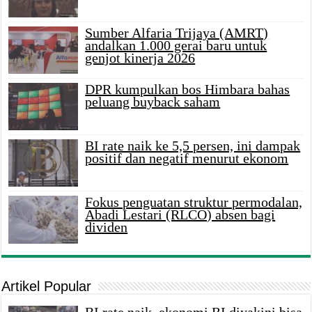
Sumber Alfaria Trijaya (AMRT)
andalkan 1.000 gerai baru untuk
genjot kinerja 2026
DPR kumpulkan bos Himbara bahas
peluang buyback saham
BI rate naik ke 5,5 persen, ini dampak
positif dan negatif menurut ekonom
Fokus penguatan struktur permodalan,
Abadi Lestari (RLCO) absen bagi
dividen
Artikel Popular
BI rate naik, ekonomi RI diyakini bisa