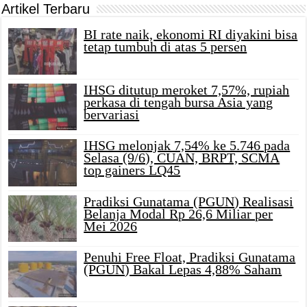
Artikel Terbaru
BI rate naik, ekonomi RI diyakini bisa
tetap tumbuh di atas 5 persen
IHSG ditutup meroket 7,57%, rupiah
perkasa di tengah bursa Asia yang
bervariasi
IHSG melonjak 7,54% ke 5.746 pada
Selasa (9/6), CUAN, BRPT, SCMA
top gainers LQ45
Pradiksi Gunatama (PGUN) Realisasi
Belanja Modal Rp 26,6 Miliar per
Mei 2026
Penuhi Free Float, Pradiksi Gunatama
(PGUN) Bakal Lepas 4,88% Saham