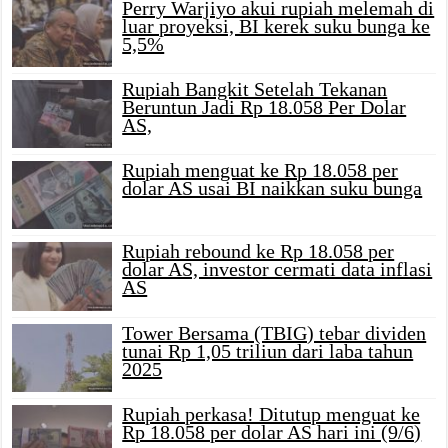
Perry Warjiyo akui rupiah melemah di
luar proyeksi, BI kerek suku bunga ke
5,5%
Rupiah Bangkit Setelah Tekanan
Beruntun Jadi Rp 18.058 Per Dolar
AS,
Rupiah menguat ke Rp 18.058 per
dolar AS usai BI naikkan suku bunga
Rupiah rebound ke Rp 18.058 per
dolar AS, investor cermati data inflasi
AS
Tower Bersama (TBIG) tebar dividen
tunai Rp 1,05 triliun dari laba tahun
2025
Rupiah perkasa! Ditutup menguat ke
Rp 18.058 per dolar AS hari ini (9/6)