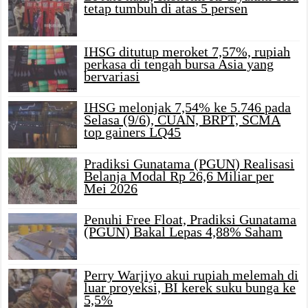
tetap tumbuh di atas 5 persen
IHSG ditutup meroket 7,57%, rupiah
perkasa di tengah bursa Asia yang
bervariasi
IHSG melonjak 7,54% ke 5.746 pada
Selasa (9/6), CUAN, BRPT, SCMA
top gainers LQ45
Pradiksi Gunatama (PGUN) Realisasi
Belanja Modal Rp 26,6 Miliar per
Mei 2026
Penuhi Free Float, Pradiksi Gunatama
(PGUN) Bakal Lepas 4,88% Saham
Perry Warjiyo akui rupiah melemah di
luar proyeksi, BI kerek suku bunga ke
5,5%