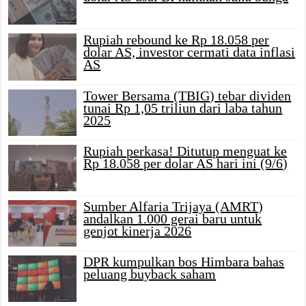
Rupiah rebound ke Rp 18.058 per
dolar AS, investor cermati data inflasi
AS
Tower Bersama (TBIG) tebar dividen
tunai Rp 1,05 triliun dari laba tahun
2025
Rupiah perkasa! Ditutup menguat ke
Rp 18.058 per dolar AS hari ini (9/6)
Sumber Alfaria Trijaya (AMRT)
andalkan 1.000 gerai baru untuk
genjot kinerja 2026
DPR kumpulkan bos Himbara bahas
peluang buyback saham