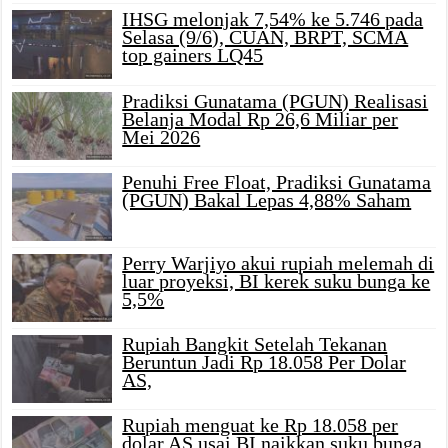
IHSG melonjak 7,54% ke 5.746 pada
Selasa (9/6), CUAN, BRPT, SCMA
top gainers LQ45
Pradiksi Gunatama (PGUN) Realisasi
Belanja Modal Rp 26,6 Miliar per
Mei 2026
Penuhi Free Float, Pradiksi Gunatama
(PGUN) Bakal Lepas 4,88% Saham
Perry Warjiyo akui rupiah melemah di
luar proyeksi, BI kerek suku bunga ke
5,5%
Rupiah Bangkit Setelah Tekanan
Beruntun Jadi Rp 18.058 Per Dolar
AS,
Rupiah menguat ke Rp 18.058 per
dolar AS usai BI naikkan suku bunga