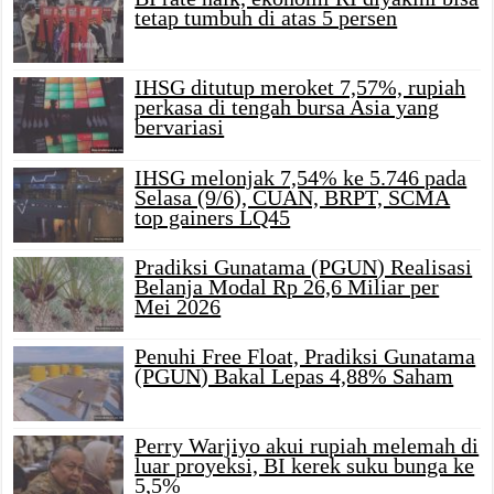
tetap tumbuh di atas 5 persen
IHSG ditutup meroket 7,57%, rupiah
perkasa di tengah bursa Asia yang
bervariasi
IHSG melonjak 7,54% ke 5.746 pada
Selasa (9/6), CUAN, BRPT, SCMA
top gainers LQ45
Pradiksi Gunatama (PGUN) Realisasi
Belanja Modal Rp 26,6 Miliar per
Mei 2026
Penuhi Free Float, Pradiksi Gunatama
(PGUN) Bakal Lepas 4,88% Saham
Perry Warjiyo akui rupiah melemah di
luar proyeksi, BI kerek suku bunga ke
5,5%