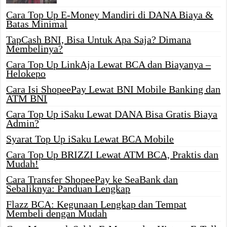
Cara Top Up E-Money Mandiri di DANA Biaya &
Batas Minimal
TapCash BNI, Bisa Untuk Apa Saja? Dimana
Membelinya?
Cara Top Up LinkAja Lewat BCA dan Biayanya –
Helokepo
Cara Isi ShopeePay Lewat BNI Mobile Banking dan
ATM BNI
Cara Top Up iSaku Lewat DANA Bisa Gratis Biaya
Admin?
Syarat Top Up iSaku Lewat BCA Mobile
Cara Top Up BRIZZI Lewat ATM BCA, Praktis dan
Mudah!
Cara Transfer ShopeePay ke SeaBank dan
Sebaliknya: Panduan Lengkap
Flazz BCA: Kegunaan Lengkap dan Tempat
Membeli dengan Mudah