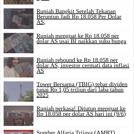
Rupiah Bangkit Setelah Tekanan
Beruntun Jadi Rp 18.058 Per Dolar
AS,
Rupiah menguat ke Rp 18.058 per
dolar AS usai BI naikkan suku bunga
Rupiah rebound ke Rp 18.058 per
dolar AS, investor cermati data inflasi
AS
Tower Bersama (TBIG) tebar dividen
tunai Rp 1,05 triliun dari laba tahun
2025
Rupiah perkasa! Ditutup menguat ke
Rp 18.058 per dolar AS hari ini (9/6)
Sumber Alfaria Trijaya (AMRT)