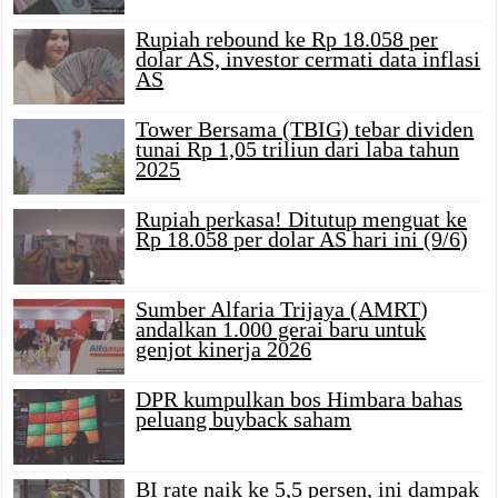
Rupiah rebound ke Rp 18.058 per
dolar AS, investor cermati data inflasi
AS
Tower Bersama (TBIG) tebar dividen
tunai Rp 1,05 triliun dari laba tahun
2025
Rupiah perkasa! Ditutup menguat ke
Rp 18.058 per dolar AS hari ini (9/6)
Sumber Alfaria Trijaya (AMRT)
andalkan 1.000 gerai baru untuk
genjot kinerja 2026
DPR kumpulkan bos Himbara bahas
peluang buyback saham
BI rate naik ke 5,5 persen, ini dampak