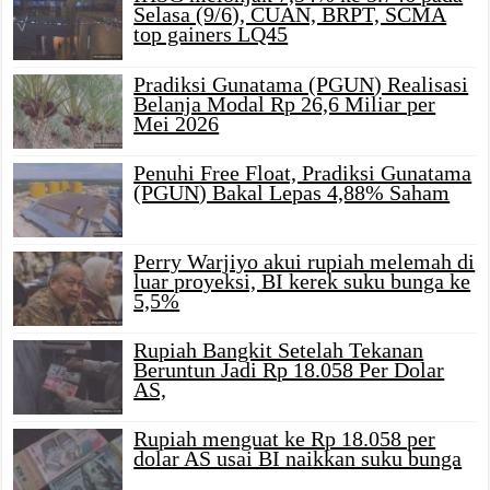
Selasa (9/6), CUAN, BRPT, SCMA
top gainers LQ45
Pradiksi Gunatama (PGUN) Realisasi
Belanja Modal Rp 26,6 Miliar per
Mei 2026
Penuhi Free Float, Pradiksi Gunatama
(PGUN) Bakal Lepas 4,88% Saham
Perry Warjiyo akui rupiah melemah di
luar proyeksi, BI kerek suku bunga ke
5,5%
Rupiah Bangkit Setelah Tekanan
Beruntun Jadi Rp 18.058 Per Dolar
AS,
Rupiah menguat ke Rp 18.058 per
dolar AS usai BI naikkan suku bunga