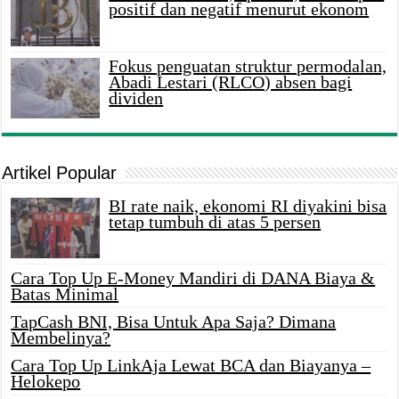
positif dan negatif menurut ekonom
Fokus penguatan struktur permodalan,
Abadi Lestari (RLCO) absen bagi
dividen
Artikel Popular
BI rate naik, ekonomi RI diyakini bisa
tetap tumbuh di atas 5 persen
Cara Top Up E-Money Mandiri di DANA Biaya &
Batas Minimal
TapCash BNI, Bisa Untuk Apa Saja? Dimana
Membelinya?
Cara Top Up LinkAja Lewat BCA dan Biayanya –
Helokepo