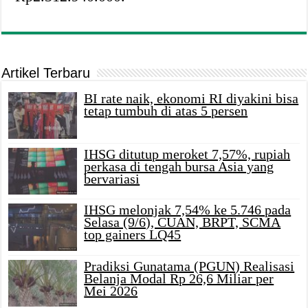
Artikel Terbaru
BI rate naik, ekonomi RI diyakini bisa
tetap tumbuh di atas 5 persen
IHSG ditutup meroket 7,57%, rupiah
perkasa di tengah bursa Asia yang
bervariasi
IHSG melonjak 7,54% ke 5.746 pada
Selasa (9/6), CUAN, BRPT, SCMA
top gainers LQ45
Pradiksi Gunatama (PGUN) Realisasi
Belanja Modal Rp 26,6 Miliar per
Mei 2026