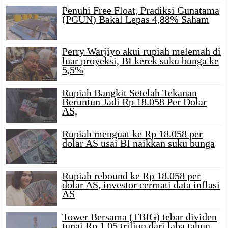
Penuhi Free Float, Pradiksi Gunatama
(PGUN) Bakal Lepas 4,88% Saham
Perry Warjiyo akui rupiah melemah di
luar proyeksi, BI kerek suku bunga ke
5,5%
Rupiah Bangkit Setelah Tekanan
Beruntun Jadi Rp 18.058 Per Dolar
AS,
Rupiah menguat ke Rp 18.058 per
dolar AS usai BI naikkan suku bunga
Rupiah rebound ke Rp 18.058 per
dolar AS, investor cermati data inflasi
AS
Tower Bersama (TBIG) tebar dividen
tunai Rp 1,05 triliun dari laba tahun