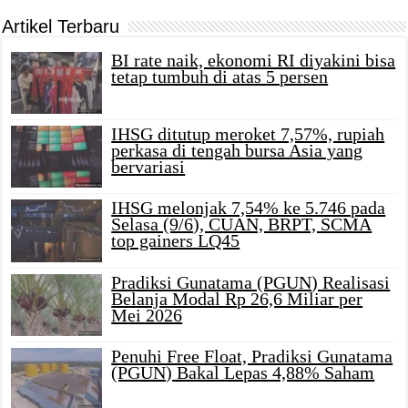
Artikel Terbaru
BI rate naik, ekonomi RI diyakini bisa
tetap tumbuh di atas 5 persen
IHSG ditutup meroket 7,57%, rupiah
perkasa di tengah bursa Asia yang
bervariasi
IHSG melonjak 7,54% ke 5.746 pada
Selasa (9/6), CUAN, BRPT, SCMA
top gainers LQ45
Pradiksi Gunatama (PGUN) Realisasi
Belanja Modal Rp 26,6 Miliar per
Mei 2026
Penuhi Free Float, Pradiksi Gunatama
(PGUN) Bakal Lepas 4,88% Saham