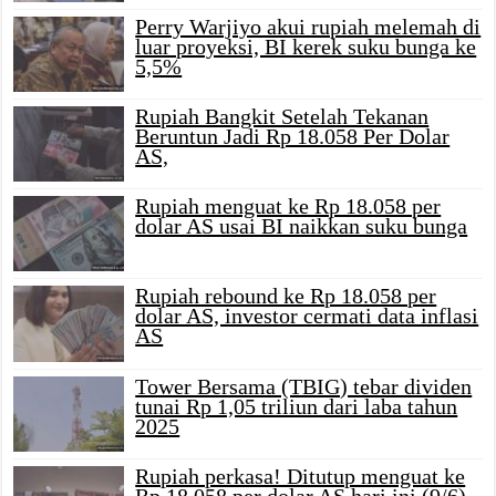
Perry Warjiyo akui rupiah melemah di
luar proyeksi, BI kerek suku bunga ke
5,5%
Rupiah Bangkit Setelah Tekanan
Beruntun Jadi Rp 18.058 Per Dolar
AS,
Rupiah menguat ke Rp 18.058 per
dolar AS usai BI naikkan suku bunga
Rupiah rebound ke Rp 18.058 per
dolar AS, investor cermati data inflasi
AS
Tower Bersama (TBIG) tebar dividen
tunai Rp 1,05 triliun dari laba tahun
2025
Rupiah perkasa! Ditutup menguat ke
Rp 18.058 per dolar AS hari ini (9/6)