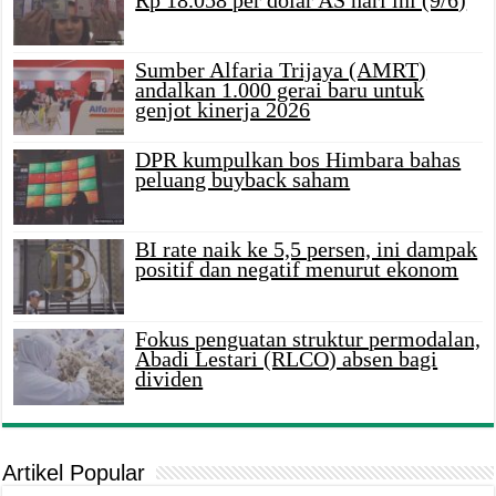
Sumber Alfaria Trijaya (AMRT)
andalkan 1.000 gerai baru untuk
genjot kinerja 2026
DPR kumpulkan bos Himbara bahas
peluang buyback saham
BI rate naik ke 5,5 persen, ini dampak
positif dan negatif menurut ekonom
Fokus penguatan struktur permodalan,
Abadi Lestari (RLCO) absen bagi
dividen
Artikel Popular