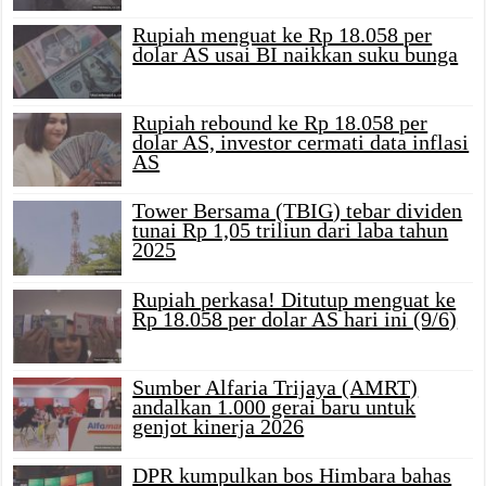
Rupiah menguat ke Rp 18.058 per
dolar AS usai BI naikkan suku bunga
Rupiah rebound ke Rp 18.058 per
dolar AS, investor cermati data inflasi
AS
Tower Bersama (TBIG) tebar dividen
tunai Rp 1,05 triliun dari laba tahun
2025
Rupiah perkasa! Ditutup menguat ke
Rp 18.058 per dolar AS hari ini (9/6)
Sumber Alfaria Trijaya (AMRT)
andalkan 1.000 gerai baru untuk
genjot kinerja 2026
DPR kumpulkan bos Himbara bahas