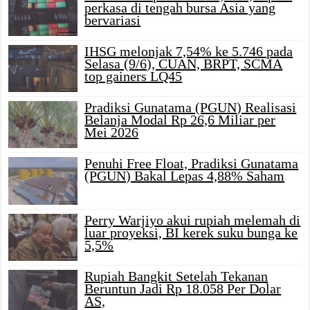
perkasa di tengah bursa Asia yang
bervariasi
IHSG melonjak 7,54% ke 5.746 pada
Selasa (9/6), CUAN, BRPT, SCMA
top gainers LQ45
Pradiksi Gunatama (PGUN) Realisasi
Belanja Modal Rp 26,6 Miliar per
Mei 2026
Penuhi Free Float, Pradiksi Gunatama
(PGUN) Bakal Lepas 4,88% Saham
Perry Warjiyo akui rupiah melemah di
luar proyeksi, BI kerek suku bunga ke
5,5%
Rupiah Bangkit Setelah Tekanan
Beruntun Jadi Rp 18.058 Per Dolar
AS,