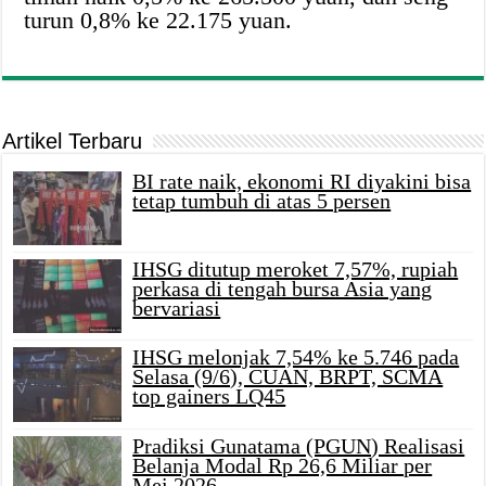
turun 0,8% ke 22.175 yuan.
Artikel Terbaru
BI rate naik, ekonomi RI diyakini bisa
tetap tumbuh di atas 5 persen
IHSG ditutup meroket 7,57%, rupiah
perkasa di tengah bursa Asia yang
bervariasi
IHSG melonjak 7,54% ke 5.746 pada
Selasa (9/6), CUAN, BRPT, SCMA
top gainers LQ45
Pradiksi Gunatama (PGUN) Realisasi
Belanja Modal Rp 26,6 Miliar per
Mei 2026