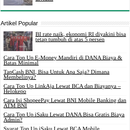
Artikel Popular
BI rate naik, ekonomi RI diyakini bisa
tetap tumbuh di atas 5 persen
Cara Top Up E-Money Mandiri di DANA Biaya &
Batas Minimal
TapCash BNI, Bisa Untuk Apa Saja? Dimana
Membelinya?
Cara Top Up LinkAja Lewat BCA dan Biayanya –
Helokepo
Cara Isi ShopeePay Lewat BNI Mobile Banking dan
ATM BNI
Cara Top Up iSaku Lewat DANA Bisa Gratis Biaya
Admin?
Syarat Top Up iSaku Lewat BCA Mobile