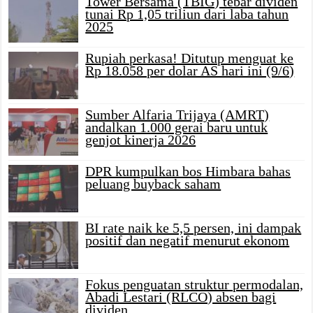
Tower Bersama (TBIG) tebar dividen
tunai Rp 1,05 triliun dari laba tahun
2025
Rupiah perkasa! Ditutup menguat ke
Rp 18.058 per dolar AS hari ini (9/6)
Sumber Alfaria Trijaya (AMRT)
andalkan 1.000 gerai baru untuk
genjot kinerja 2026
DPR kumpulkan bos Himbara bahas
peluang buyback saham
BI rate naik ke 5,5 persen, ini dampak
positif dan negatif menurut ekonom
Fokus penguatan struktur permodalan,
Abadi Lestari (RLCO) absen bagi
dividen