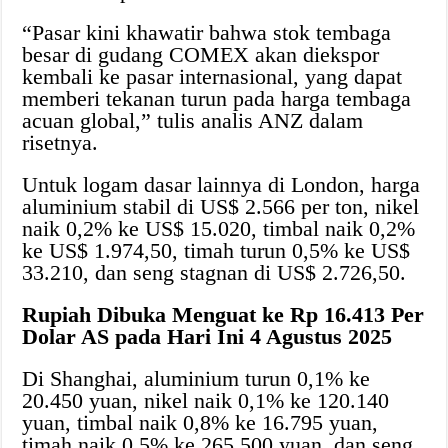
“Pasar kini khawatir bahwa stok tembaga
besar di gudang COMEX akan diekspor
kembali ke pasar internasional, yang dapat
memberi tekanan turun pada harga tembaga
acuan global,” tulis analis ANZ dalam
risetnya.
Untuk logam dasar lainnya di London, harga
aluminium stabil di US$ 2.566 per ton, nikel
naik 0,2% ke US$ 15.020, timbal naik 0,2%
ke US$ 1.974,50, timah turun 0,5% ke US$
33.210, dan seng stagnan di US$ 2.726,50.
Rupiah Dibuka Menguat ke Rp 16.413 Per
Dolar AS pada Hari Ini 4 Agustus 2025
Di Shanghai, aluminium turun 0,1% ke
20.450 yuan, nikel naik 0,1% ke 120.140
yuan, timbal naik 0,8% ke 16.795 yuan,
timah naik 0,5% ke 265.500 yuan, dan seng