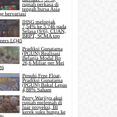
rupiah perkasa di
tengah bursa Asia
g bervariasi
IHSG melonjak
7,54% ke 5.746 pada
Selasa (9/6), CUAN,
BRPT, SCMA top
iners LQ45
Pradiksi Gunatama
(PGUN) Realisasi
Belanja Modal Rp
26,6 Miliar per Mei
26
Penuhi Free Float,
Pradiksi Gunatama
(PGUN) Bakal Lepas
4,88% Saham
Perry Warjiyo akui
rupiah melemah di
luar proyeksi, BI
kerek suku bunga ke
5%