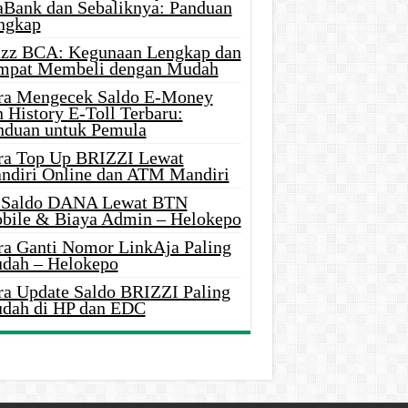
aBank dan Sebaliknya: Panduan
ngkap
azz BCA: Kegunaan Lengkap dan
mpat Membeli dengan Mudah
ra Mengecek Saldo E-Money
 History E-Toll Terbaru:
nduan untuk Pemula
ra Top Up BRIZZI Lewat
ndiri Online dan ATM Mandiri
i Saldo DANA Lewat BTN
bile & Biaya Admin – Helokepo
ra Ganti Nomor LinkAja Paling
dah – Helokepo
ra Update Saldo BRIZZI Paling
dah di HP dan EDC