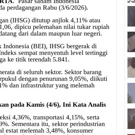
ARTA
. Pasar saham Indonesia
da perdagangan Rabu (3/6/2026).
n (IHSG) ditutup anjlok 4,11% atau
1,06, dipicu pelemahan nilai tukar rupiah
 datang dari dalam maupun luar negeri.
k Indonesia (BEI), IHSG bergerak di
Indeks sempat menyentuh level tertinggi
a ke titik terendah 5.841.
merata di seluruh sektor. Sektor barang
rpukul dengan penurunan 9,05%, diikuti
61% dan infrastruktur yang melemah
n pada Kamis (4/6), Ini Kata Analis
eksi 4,36%, transportasi 4,15%, serta
%. Sementara itu, sektor perindustrian
eal estat melemah 3,48%, konsumer