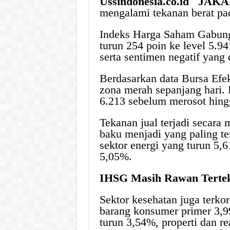
Ussindonesia.co.id JAK
mengalami tekanan berat pa
Indeks Harga Saham Gabunga
turun 254 poin ke level 5.94
serta sentimen negatif yang
Berdasarkan data Bursa Efe
zona merah sepanjang hari. 
6.213 sebelum merosot hingg
Tekanan jual terjadi secara 
baku menjadi yang paling te
sektor energi yang turun 5,
5,05%.
IHSG Masih Rawan Terteka
Sektor kesehatan juga terkor
barang konsumer primer 3,99
turun 3,54%, properti dan r