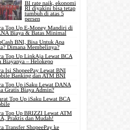
BI rate naik, ekonomi
RI diyakini bisa tetap
tumbuh di atas 5
persen
ra Top Up E-Money Mandiri di
NA Biaya & Batas Minimal
pCash BNI, Bisa Untuk Apa
ja? Dimana Membelinya?
ra Top Up LinkAja Lewat BCA
n Biayanya – Helokepo
ra Isi ShopeePay Lewat BNI
bile Banking dan ATM BNI
ra Top Up iSaku Lewat DANA
sa Gratis Biaya Admin?
arat Top Up iSaku Lewat BCA
bile
ra Top Up BRIZZI Lewat ATM
A, Praktis dan Mudah!
ra Transfer ShopeePay ke