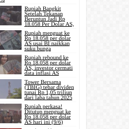
Rupiah Bangkit
Setelah Tekanan
Beruntun Jadi Rp
18.058 Per Dolar AS,
Rupiah menguat ke
Rp 18.058 per dolar
AS usai BI naikkan
suku bunga
Rupiah rebound ke
Rp 18.058 per dolar
AS, investor cermati
data inflasi AS
Tower Bersama
(TBIG) tebar dividen
tunai Rp 1,05 triliun
dari laba tahun 2025
Rupiah perkasa!
Ditutup menguat ke
Rp 18.058 per dolar
AS hari ini (9/6)