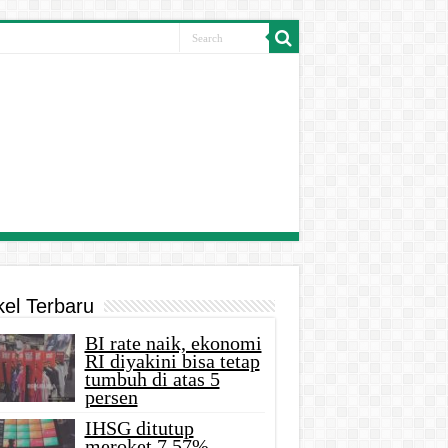
kel Terbaru
BI rate naik, ekonomi
RI diyakini bisa tetap
tumbuh di atas 5
persen
IHSG ditutup
meroket 7,57%,