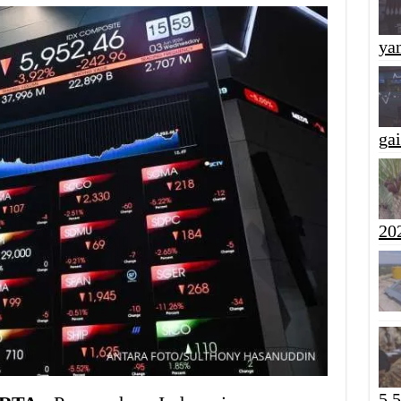
yan
ga
20
5,