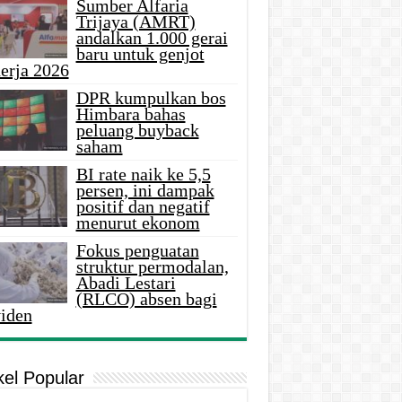
Sumber Alfaria
Trijaya (AMRT)
andalkan 1.000 gerai
baru untuk genjot
erja 2026
DPR kumpulkan bos
Himbara bahas
peluang buyback
saham
BI rate naik ke 5,5
persen, ini dampak
positif dan negatif
menurut ekonom
Fokus penguatan
struktur permodalan,
Abadi Lestari
(RLCO) absen bagi
viden
kel Popular