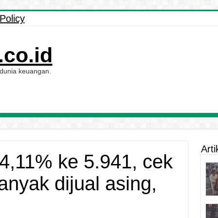
Policy
co.id
 dunia keuangan.
Arti
4,11% ke 5.941, cek
nyak dijual asing,