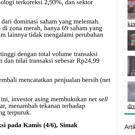
ologi terkoreksi 2,93%, dan sektor
at dari dominasi saham yang melemah.
kin
 di zona merah, hanya 69 saham yang
m lainnya tidak mengalami perubahan
tinggi dengan total volume transaksi
 dan nilai transaksi sebesar Rp24,99
 kembali mencatatkan penjualan bersih (net
 ini, investor asing membukukan
net sell
asar, menambah tekanan terhadap
di
g terpuruk.
i pada Kamis (4/6), Simak
Arti