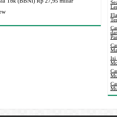
ia Tbk (BBNI) Rp 27,95 miliar
Se
Le
ew
Fl
Te
Ca
dan
Pa
Ca
Ma
Is
Mo
Ca
Mu
Ca
Mu