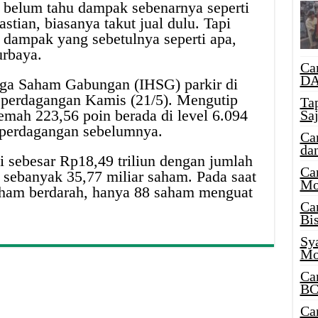
 belum tahu dampak sebenarnya seperti
stian, biasanya takut jual dulu. Tapi
 dampak yang sebetulnya seperti apa,
urbaya.
Ca
DA
rga Saham Gabungan (IHSG) parkir di
 perdagangan Kamis (21/5). Mengutip
Ta
mah 223,56 poin berada di level 6.094
Sa
i perdagangan sebelumnya.
Ca
da
i sebesar Rp18,49 triliun dengan jumlah
Ca
sebanyak 35,77 miliar saham. Pada saat
Mo
aham berdarah, hanya 88 saham menguat
Ca
Bi
Sy
Mo
Ca
BC
Ca