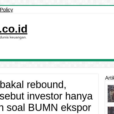
Policy
co.id
 dunia keuangan.
Arti
 bakal rebound,
sebut investor hanya
an soal BUMN ekspor