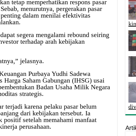
kan tetap memperhatikan respons pasar
. Sebab, menurutnya, pergerakan pasar
 penting dalam menilai efektivitas
alankan.
kin
 dapat segera mengalami rebound seiring
estor terhadap arah kebijakan
tnya,” jelasnya.
i Keuangan Purbaya Yudhi Sadewa
s Harga Saham Gabungan (IHSG) usai
embentukan Badan Usaha Milik Negara
itas strategis.
 terjadi karena pelaku pasar belum
di
jang dari kebijakan tersebut. Ia
k positif setelah memahami manfaat
kinerja perusahaan.
Arti