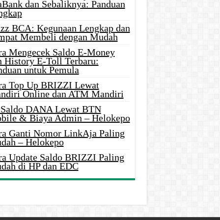
aBank dan Sebaliknya: Panduan
ngkap
azz BCA: Kegunaan Lengkap dan
mpat Membeli dengan Mudah
ra Mengecek Saldo E-Money
 History E-Toll Terbaru:
nduan untuk Pemula
ra Top Up BRIZZI Lewat
ndiri Online dan ATM Mandiri
i Saldo DANA Lewat BTN
bile & Biaya Admin – Helokepo
ra Ganti Nomor LinkAja Paling
dah – Helokepo
ra Update Saldo BRIZZI Paling
dah di HP dan EDC