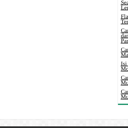
Se
Le
Fl
Te
Ca
dan
Pa
Ca
Ma
Is
Mo
Ca
Mu
Ca
Mu