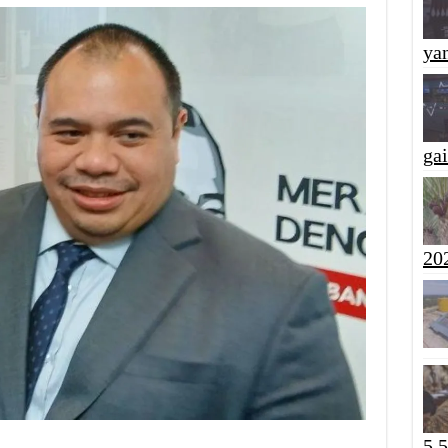
yan
ga
20
5,