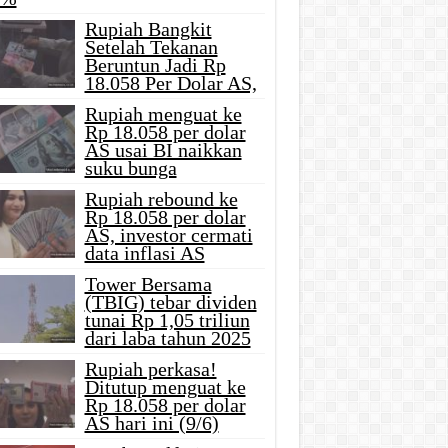
Rupiah Bangkit
Setelah Tekanan
Beruntun Jadi Rp
18.058 Per Dolar AS,
Rupiah menguat ke
Rp 18.058 per dolar
AS usai BI naikkan
suku bunga
Rupiah rebound ke
Rp 18.058 per dolar
AS, investor cermati
data inflasi AS
Tower Bersama
(TBIG) tebar dividen
tunai Rp 1,05 triliun
dari laba tahun 2025
Rupiah perkasa!
Ditutup menguat ke
Rp 18.058 per dolar
AS hari ini (9/6)