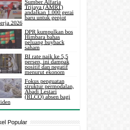
Sumber Alfaria
Trijaya (AMRT)
andalkan 1.000 gerai
baru untuk genjot
erja 2026
DPR kumpulkan bos
Himbara bahas
peluang buyback
saham
BI rate naik ke 5,5
persen, ini dampak
positif dan negatif
menurut ekonom
Fokus penguatan
struktur permodalan,
Abadi Lestari
(RLCO) absen bagi
viden
kel Popular