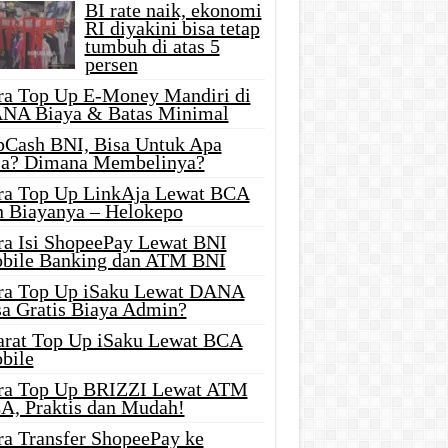
BI rate naik, ekonomi
RI diyakini bisa tetap
tumbuh di atas 5
persen
ra Top Up E-Money Mandiri di
NA Biaya & Batas Minimal
pCash BNI, Bisa Untuk Apa
ja? Dimana Membelinya?
ra Top Up LinkAja Lewat BCA
n Biayanya – Helokepo
ra Isi ShopeePay Lewat BNI
bile Banking dan ATM BNI
ra Top Up iSaku Lewat DANA
sa Gratis Biaya Admin?
arat Top Up iSaku Lewat BCA
bile
ra Top Up BRIZZI Lewat ATM
A, Praktis dan Mudah!
ra Transfer ShopeePay ke