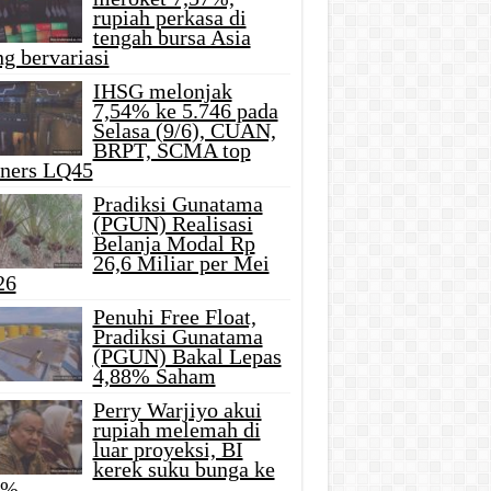
rupiah perkasa di
tengah bursa Asia
g bervariasi
IHSG melonjak
7,54% ke 5.746 pada
Selasa (9/6), CUAN,
BRPT, SCMA top
iners LQ45
Pradiksi Gunatama
(PGUN) Realisasi
Belanja Modal Rp
26,6 Miliar per Mei
26
Penuhi Free Float,
Pradiksi Gunatama
(PGUN) Bakal Lepas
4,88% Saham
Perry Warjiyo akui
rupiah melemah di
luar proyeksi, BI
kerek suku bunga ke
5%