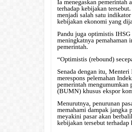
Ia menegaskan pemerintah a
terhadap kebijakan tersebut
menjadi salah satu indikator
kebijakan ekonomi yang dij
Pandu juga optimistis IHSG
meningkatnya pemahaman inv
pemerintah.
“Optimistis (rebound) secepa
Senada dengan itu, Menter
merespons pelemahan Indek
pemerintah mengumumkan p
(BUMN) khusus ekspor komod
Menurutnya, penurunan pasar
memahami dampak jangka pan
meyakini pasar akan berbali
kebijakan tersebut terhadap 