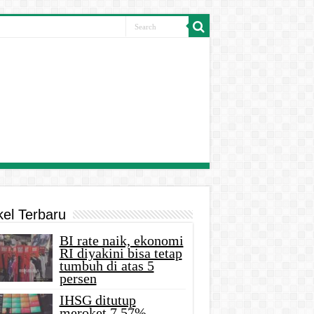
kel Terbaru
BI rate naik, ekonomi
RI diyakini bisa tetap
tumbuh di atas 5
persen
IHSG ditutup
meroket 7,57%,