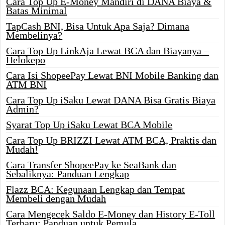
Cara Top Up E-Money Mandiri di DANA Biaya &
Batas Minimal
TapCash BNI, Bisa Untuk Apa Saja? Dimana
Membelinya?
Cara Top Up LinkAja Lewat BCA dan Biayanya –
Helokepo
Cara Isi ShopeePay Lewat BNI Mobile Banking dan
ATM BNI
Cara Top Up iSaku Lewat DANA Bisa Gratis Biaya
Admin?
Syarat Top Up iSaku Lewat BCA Mobile
Cara Top Up BRIZZI Lewat ATM BCA, Praktis dan
Mudah!
Cara Transfer ShopeePay ke SeaBank dan
Sebaliknya: Panduan Lengkap
Flazz BCA: Kegunaan Lengkap dan Tempat
Membeli dengan Mudah
Cara Mengecek Saldo E-Money dan History E-Toll
Terbaru: Panduan untuk Pemula