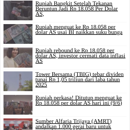
Rupiah Bangkit Setelah Tekanan
Beruntun Jadi Rp 18.058 Per Dolar
AS,
Rupiah menguat ke Rp 18.058 per
dolar AS usai BI naikkan suku bunga
Rupiah rebound ke Rp 18.058 per
dolar AS, investor cermati data inflasi
AS
Tower Bersama (TBIG) tebar dividen
tunai Rp 1,05 triliun dari laba tahun
2025
Rupiah perkasa! Ditutup menguat ke
Rp 18.058 per dolar AS hari ini (9/6)
Sumber Alfaria Trijaya (AMRT)
andalkan 1.000 gerai baru untuk