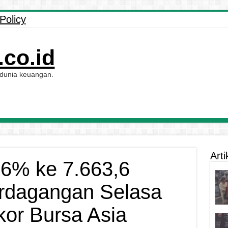
Policy
co.id
 dunia keuangan.
Arti
6% ke 7.663,6
rdagangan Selasa
kor Bursa Asia