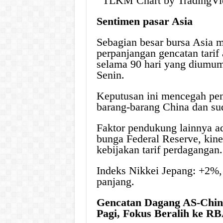
TLKM Chart by Trading
Sentimen pasar Asia
Sebagian besar bursa Asia m
perpanjangan gencatan tarif
selama 90 hari yang diumu
Senin.
Keputusan ini mencegah pene
barang-barang China dan sud
Faktor pendukung lainnya a
bunga Federal Reserve, kiner
kebijakan tarif perdagangan.
Indeks Nikkei Jepang: +2%, r
panjang.
Gencatan Dagang AS-China
Pagi, Fokus Beralih ke R