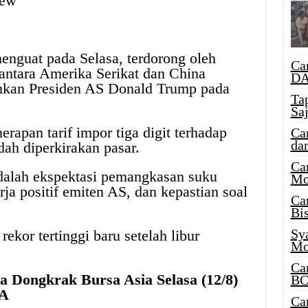
View
enguat pada Selasa, terdorong oleh
Ca
 antara Amerika Serikat dan China
DA
mkan Presiden AS Donald Trump pada
Ta
Sa
rapan tarif impor tiga digit terhadap
Ca
da
ah diperkirakan pasar.
Ca
dalah ekspektasi pemangkasan suku
Mo
ja positif emiten AS, dan kepastian soal
Ca
Bi
Sy
ekor tertinggi baru setelah libur
Mo
Ca
 Dongkrak Bursa Asia Selasa (12/8)
BC
BA
Ca