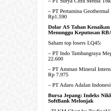
– PT Surya Citra Media Tb
– PT Pertamina Geothermal
Rp1.590
Dolar AS Tahan Kenaikan J
Menunggu Keputusan RB
Saham top losers LQ45:
– PT Indo Tambangraya Me
22.600
– PT Amman Mineral Intern
Rp 7.975
– PT Adaro Adalan Indones
Bursa Jepang: Indeks Nik
SoftBank Melonjak