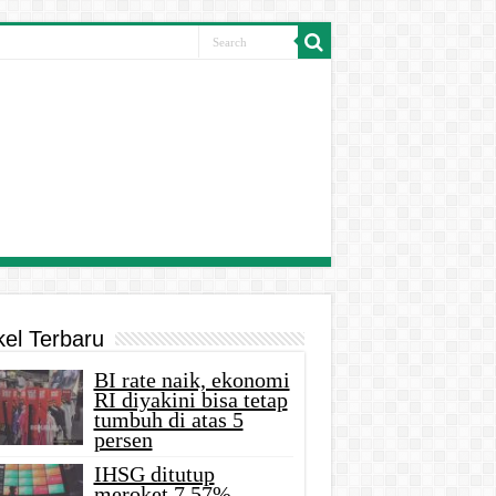
kel Terbaru
BI rate naik, ekonomi
RI diyakini bisa tetap
tumbuh di atas 5
persen
IHSG ditutup
meroket 7,57%,