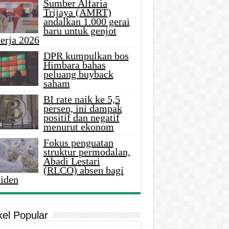
Sumber Alfaria
Trijaya (AMRT)
andalkan 1.000 gerai
baru untuk genjot
erja 2026
DPR kumpulkan bos
Himbara bahas
peluang buyback
saham
BI rate naik ke 5,5
persen, ini dampak
positif dan negatif
menurut ekonom
Fokus penguatan
struktur permodalan,
Abadi Lestari
(RLCO) absen bagi
viden
kel Popular