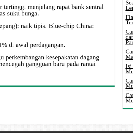
Se
r tertinggi menjelang rapat bank sentral
Le
as suku bunga.
Fl
Te
epang): naik tipis. Blue-chip China:
Ca
dan
Pa
% di awal perdagangan.
Ca
Ma
gu perkembangan kesepakatan dagang
encegah gangguan baru pada rantai
Is
Mo
Ca
Mu
Ca
Mu