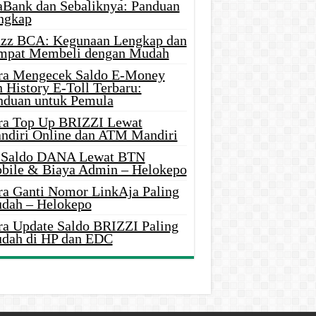
aBank dan Sebaliknya: Panduan
ngkap
azz BCA: Kegunaan Lengkap dan
mpat Membeli dengan Mudah
ra Mengecek Saldo E-Money
 History E-Toll Terbaru:
nduan untuk Pemula
ra Top Up BRIZZI Lewat
ndiri Online dan ATM Mandiri
i Saldo DANA Lewat BTN
bile & Biaya Admin – Helokepo
ra Ganti Nomor LinkAja Paling
dah – Helokepo
ra Update Saldo BRIZZI Paling
dah di HP dan EDC