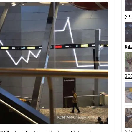
yan
ga
20
5,