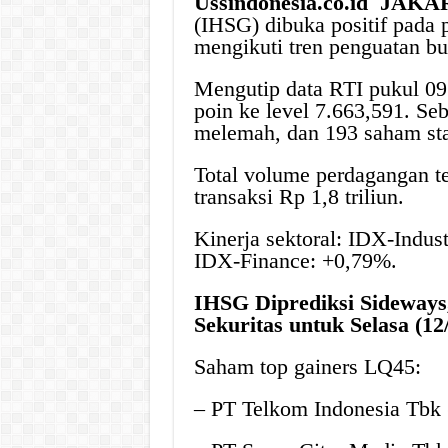
Ussindonesia.co.id
JAKA
(IHSG) dibuka positif pada 
mengikuti tren penguatan bu
Mengutip data RTI pukul 0
poin ke level 7.663,591. S
melemah, dan 193 saham st
Total volume perdagangan te
transaksi Rp 1,8 triliun.
Kinerja sektoral: IDX-Indus
IDX-Finance: +0,79%.
IHSG Diprediksi Sideways
Sekuritas untuk Selasa (12
Saham top gainers LQ45:
– PT Telkom Indonesia Tbk