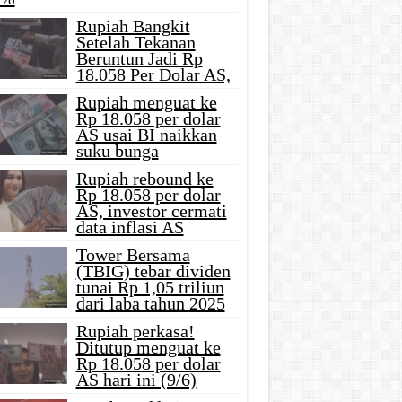
Rupiah Bangkit
Setelah Tekanan
Beruntun Jadi Rp
18.058 Per Dolar AS,
Rupiah menguat ke
Rp 18.058 per dolar
AS usai BI naikkan
suku bunga
Rupiah rebound ke
Rp 18.058 per dolar
AS, investor cermati
data inflasi AS
Tower Bersama
(TBIG) tebar dividen
tunai Rp 1,05 triliun
dari laba tahun 2025
Rupiah perkasa!
Ditutup menguat ke
Rp 18.058 per dolar
AS hari ini (9/6)