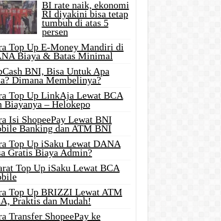
BI rate naik, ekonomi
RI diyakini bisa tetap
tumbuh di atas 5
persen
ra Top Up E-Money Mandiri di
NA Biaya & Batas Minimal
pCash BNI, Bisa Untuk Apa
ja? Dimana Membelinya?
ra Top Up LinkAja Lewat BCA
n Biayanya – Helokepo
ra Isi ShopeePay Lewat BNI
bile Banking dan ATM BNI
ra Top Up iSaku Lewat DANA
sa Gratis Biaya Admin?
arat Top Up iSaku Lewat BCA
bile
ra Top Up BRIZZI Lewat ATM
A, Praktis dan Mudah!
ra Transfer ShopeePay ke