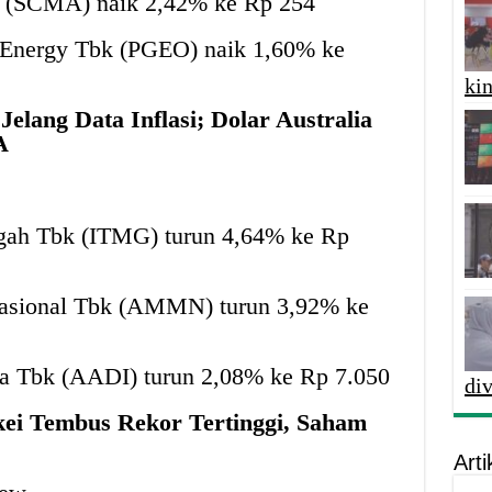
k (SCMA) naik 2,42% ke Rp 254
 Energy Tbk (PGEO) naik 1,60% ke
kin
elang Data Inflasi; Dolar Australia
A
gah Tbk (ITMG) turun 4,64% ke Rp
asional Tbk (AMMN) turun 3,92% ke
ia Tbk (AADI) turun 2,08% ke Rp 7.050
di
kei Tembus Rekor Tertinggi, Saham
Arti