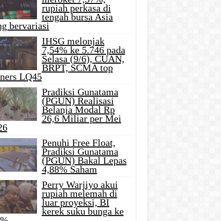
rupiah perkasa di
tengah bursa Asia
g bervariasi
IHSG melonjak
7,54% ke 5.746 pada
Selasa (9/6), CUAN,
BRPT, SCMA top
iners LQ45
Pradiksi Gunatama
(PGUN) Realisasi
Belanja Modal Rp
26,6 Miliar per Mei
26
Penuhi Free Float,
Pradiksi Gunatama
(PGUN) Bakal Lepas
4,88% Saham
Perry Warjiyo akui
rupiah melemah di
luar proyeksi, BI
kerek suku bunga ke
5%