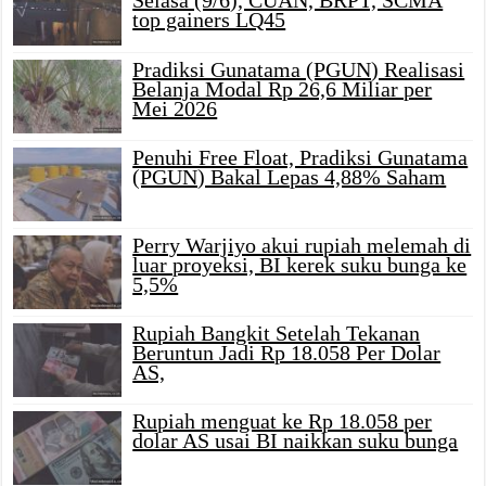
Selasa (9/6), CUAN, BRPT, SCMA
top gainers LQ45
Pradiksi Gunatama (PGUN) Realisasi
Belanja Modal Rp 26,6 Miliar per
Mei 2026
Penuhi Free Float, Pradiksi Gunatama
(PGUN) Bakal Lepas 4,88% Saham
Perry Warjiyo akui rupiah melemah di
luar proyeksi, BI kerek suku bunga ke
5,5%
Rupiah Bangkit Setelah Tekanan
Beruntun Jadi Rp 18.058 Per Dolar
AS,
Rupiah menguat ke Rp 18.058 per
dolar AS usai BI naikkan suku bunga