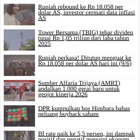
Rupiah rebound ke Rp 18.058 per
dolar AS, investor cermati data inflasi
AS
Tower Bersama (TBIG) tebar dividen
tunai Rp 1,05 triliun dari laba tahun
2025
Rupiah perkasa! Ditutup menguat ke
Rp 18.058 per dolar AS hari ini (9/6)
Sumber Alfaria Trijaya (AMRT)
andalkan 1.000 gerai baru untuk
genjot kinerja 2026
DPR kumpulkan bos Himbara bahas
peluang buyback saham
BI rate naik ke 5,5 persen, ini dampak
positif dan negatif menurut ekonom