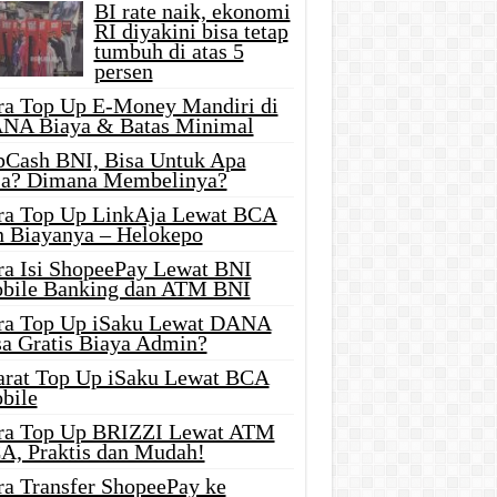
BI rate naik, ekonomi
RI diyakini bisa tetap
tumbuh di atas 5
persen
ra Top Up E-Money Mandiri di
NA Biaya & Batas Minimal
pCash BNI, Bisa Untuk Apa
ja? Dimana Membelinya?
ra Top Up LinkAja Lewat BCA
n Biayanya – Helokepo
ra Isi ShopeePay Lewat BNI
bile Banking dan ATM BNI
ra Top Up iSaku Lewat DANA
sa Gratis Biaya Admin?
arat Top Up iSaku Lewat BCA
bile
ra Top Up BRIZZI Lewat ATM
A, Praktis dan Mudah!
ra Transfer ShopeePay ke