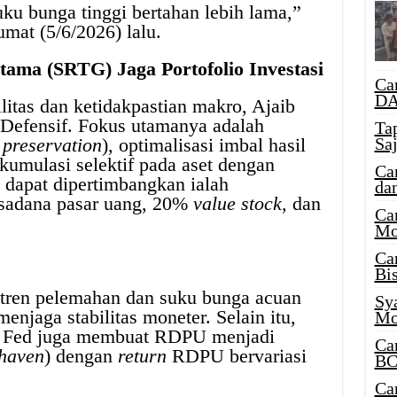
ku bunga tinggi bertahan lebih lama,”
mat (5/6/2026) lalu.
stama (SRTG) Jaga Portofolio Investasi
Ca
DA
litas dan ketidakpastian makro, Ajaib
 Defensif. Fokus utamanya adalah
Ta
Sa
 preservation
), optimalisasi imbal hasil
akumulasi selektif pada aset dengan
Ca
 dapat dipertimbangkan ialah
da
ksadana pasar uang, 20%
value stock
, dan
Ca
Mo
Ca
Bi
tren pelemahan dan suku bunga acuan
Sy
menjaga stabilitas moneter. Selain itu,
Mo
he Fed juga membuat RDPU menjadi
Ca
 haven
) dengan
return
RDPU bervariasi
BC
Ca