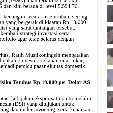
n (IHSG) telah terkoreksi sekitar
 dan kini berada di level 5.594,76.
ar keuangan secara keseluruhan, seiring
ah yang bergerak di kisaran Rp 18.000
isi yang sarat tantangan tersebut,
kembali strategi investasi serta
ofolio agar tetap selaras dengan
ritas, Ratih Mustikoningsih mengatakan
ijakan domestik, tekanan nilai tukar,
enjadi pemicu pasar ekuitas domestik
isiko Tembus Rp 19.000 per Dolar AS
tasi kebijakan ekspor satu pintu melalui
esia (DSI) yang ditujukan untuk
cing dan under invoicing, serta kenaikan