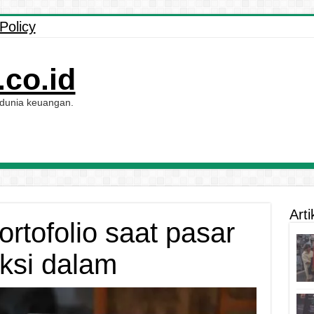
Policy
co.id
 dunia keuangan.
Arti
rtofolio saat pasar
ksi dalam