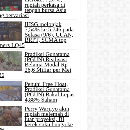
rupiah perkasa di
tengah bursa Asia
g bervariasi
IHSG melonjak
7,54% ke 5.746 pada
Selasa (9/6), CUAN,
BRPT, SCMA top
iners LQ45
Pradiksi Gunatama
(PGUN) Realisasi
Belanja Modal Rp
26,6 Miliar per Mei
26
Penuhi Free Float,
Pradiksi Gunatama
(PGUN) Bakal Lepas
4,88% Saham
Perry Warjiyo akui
rupiah melemah di
luar proyeksi, BI
kerek suku bunga ke
5%