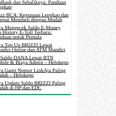
aBank dan Sebaliknya: Panduan
ngkap
azz BCA: Kegunaan Lengkap dan
mpat Membeli dengan Mudah
ra Mengecek Saldo E-Money
 History E-Toll Terbaru:
nduan untuk Pemula
ra Top Up BRIZZI Lewat
ndiri Online dan ATM Mandiri
i Saldo DANA Lewat BTN
bile & Biaya Admin – Helokepo
ra Ganti Nomor LinkAja Paling
dah – Helokepo
ra Update Saldo BRIZZI Paling
dah di HP dan EDC