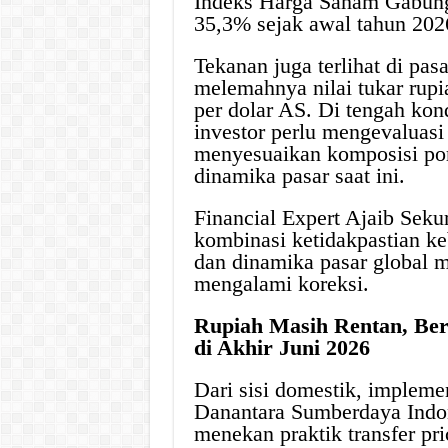
Indeks Harga Saham Gabunga
35,3% sejak awal tahun 2026
Tekanan juga terlihat di pas
melemahnya nilai tukar rupi
per dolar AS. Di tengah kond
investor perlu mengevaluasi 
menyesuaikan komposisi port
dinamika pasar saat ini.
Financial Expert Ajaib Seku
kombinasi ketidakpastian keb
dan dinamika pasar global m
mengalami koreksi.
Rupiah Masih Rentan, Ber
di Akhir Juni 2026
Dari sisi domestik, implemen
Danantara Sumberdaya Indon
menekan praktik transfer pri