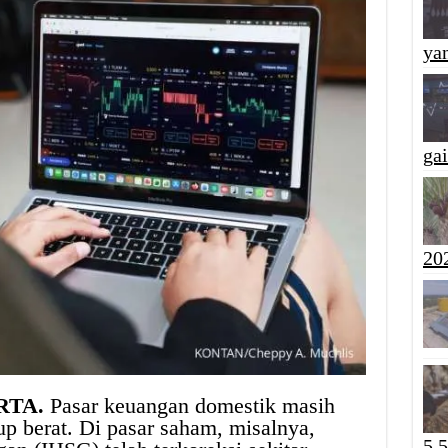
yan
ga
20
RTA.
Pasar keuangan domestik masih
p berat. Di pasar saham, misalnya,
5,