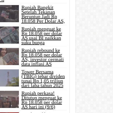
Rupiah Bangkit
Setelah Tekanan
Beruntun Jadi Rp
18.058 Per Dolar AS,
Rupiah menguat ke
Rp 18.058 per dolar
AS usai BI naikkan
suku bunga
Rupiah rebound ke
Rp 18.058 per dolar
AS, investor cermati
data inflasi AS
Tower Bersama
(TBIG) tebar dividen
tunai Rp 1,05 triliun
dari laba tahun 2025
Rupiah perkasa!
Ditutup menguat ke
Rp 18.058 per dolar
AS hari ini (9/6)