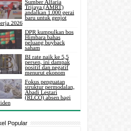
Sumber Alfaria
Trijaya (AMRT)
andalkan 1.000 gerai
baru untuk genjot
erja 2026
DPR kumpulkan bos
Himbara bahas
peluang buyback
saham
BI rate naik ke 5,5
persen, ini dampak
positif dan negatif
menurut ekonom
Fokus penguatan
struktur permodalan,
Abadi Lestari
(RLCO) absen bagi
viden
kel Popular