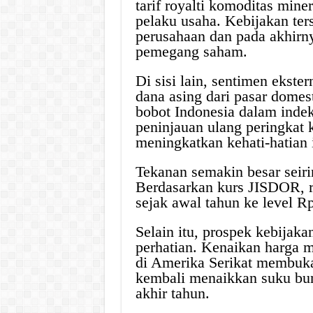
tarif royalti komoditas mine
pelaku usaha. Kebijakan ters
perusahaan dan pada akhirn
pemegang saham.
Di sisi lain, sentimen ekste
dana asing dari pasar domes
bobot Indonesia dalam indek
peninjauan ulang peringkat k
meningkatkan kehati-hatian i
Tekanan semakin besar seiri
Berdasarkan kurs JISDOR, ru
sejak awal tahun ke level R
Selain itu, prospek kebijak
perhatian. Kenaikan harga m
di Amerika Serikat membuka
kembali menaikkan suku bun
akhir tahun.