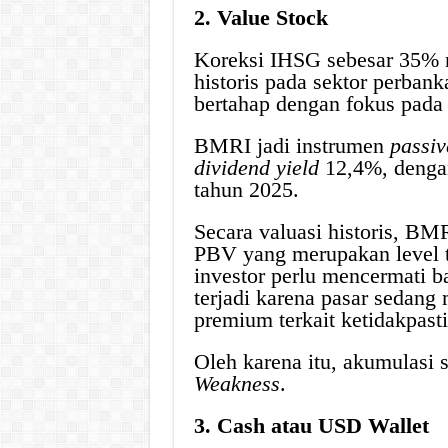
2. Value Stock
Koreksi IHSG sebesar 35% m
historis pada sektor perba
bertahap dengan fokus pada 
BMRI jadi instrumen
passi
dividend yield
12,4%, denga
tahun 2025.
Secara valuasi historis, BMR
PBV yang merupakan level t
investor perlu mencermati b
terjadi karena pasar sedan
premium terkait ketidakpast
Oleh karena itu, akumulasi s
Weakness
.
3. Cash atau USD Wallet