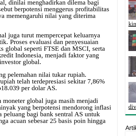
ral, dinilai menghadirkan dilema bagi
ebut berpotensi menggerus profitabilitas
ya memengaruhi nilai yang diterima
kin
rnal juga turut mempercepat keluarnya
tik. Proses evaluasi dan penyesuaian
s global seperti FTSE dan MSCI, serta
redit Indonesia, menjadi faktor yang
nvestor global.
ng pelemahan nilai tukar rupiah.
piah telah terdepresiasi sekitar 7,86%
p18.039 per dolar AS.
an moneter global juga masih menjadi
di
inyak yang berpotensi mendorong inflasi
 peluang bagi bank sentral AS untuk
ga acuan sebesar 25 basis poin hingga
Arti