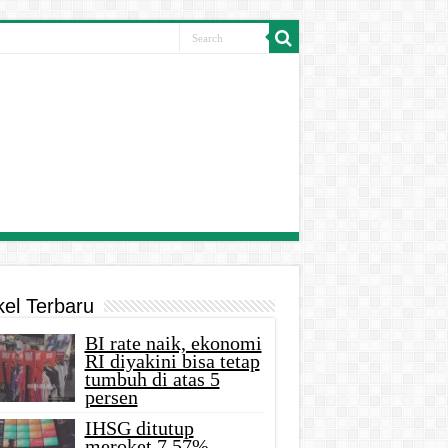
kel Terbaru
BI rate naik, ekonomi
RI diyakini bisa tetap
tumbuh di atas 5
persen
IHSG ditutup
meroket 7,57%,