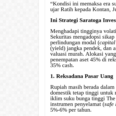
“Kondisi ini memaksa era su
ujar Ratih kepada Kontan, Ju
Ini Strategi Saratoga Inve
Menghadapi tingginya volati
Sekuritas mengadopsi sikap
perlindungan modal (
capital
(yield) jangka pendek, dan 
valuasi murah. Alokasi yang
penempatan aset 45% di re
35% cash.
1. Reksadana Pasar Uang
Rupiah masih berada dalam 
domestik tetap tinggi untuk 
iklim suku bunga tinggi T
instrumen penyelamat (
safe
5%-6% per tahun.