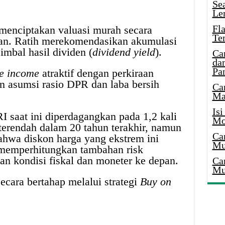
Se
Le
Fl
enciptakan valuasi murah secara
Te
nkan. Ratih merekomendasikan akumulasi
imbal hasil dividen (
dividend yield
).
Ca
dan
Pa
ve income
atraktif dengan perkiraan
n asumsi rasio DPR dan laba bersih
Ca
Ma
Is
I saat ini diperdagangkan pada 1,2 kali
Mo
erendah dalam 20 tahun terakhir, namun
Ca
ahwa diskon harga yang ekstrem ini
Mu
g memperhitungkan tambahan risk
ian kondisi fiskal dan moneter ke depan.
Ca
Mu
ecara bertahap melalui strategi
Buy on