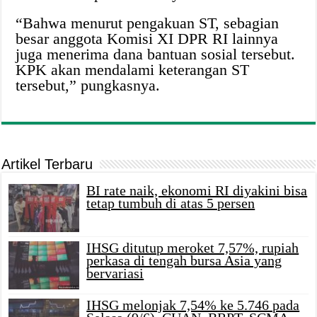
“Bahwa menurut pengakuan ST, sebagian
besar anggota Komisi XI DPR RI lainnya
juga menerima dana bantuan sosial tersebut.
KPK akan mendalami keterangan ST
tersebut,” pungkasnya.
Artikel Terbaru
BI rate naik, ekonomi RI diyakini bisa
tetap tumbuh di atas 5 persen
IHSG ditutup meroket 7,57%, rupiah
perkasa di tengah bursa Asia yang
bervariasi
IHSG melonjak 7,54% ke 5.746 pada