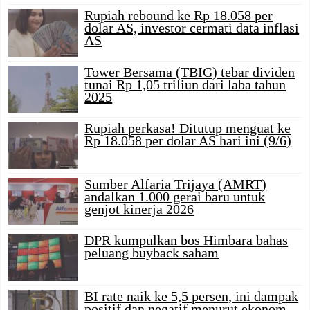
Rupiah rebound ke Rp 18.058 per
dolar AS, investor cermati data inflasi
AS
Tower Bersama (TBIG) tebar dividen
tunai Rp 1,05 triliun dari laba tahun
2025
Rupiah perkasa! Ditutup menguat ke
Rp 18.058 per dolar AS hari ini (9/6)
Sumber Alfaria Trijaya (AMRT)
andalkan 1.000 gerai baru untuk
genjot kinerja 2026
DPR kumpulkan bos Himbara bahas
peluang buyback saham
BI rate naik ke 5,5 persen, ini dampak
positif dan negatif menurut ekonom