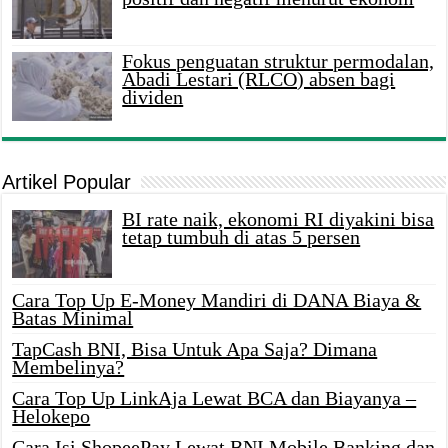
Fokus penguatan struktur permodalan,
Abadi Lestari (RLCO) absen bagi
dividen
Artikel Popular
BI rate naik, ekonomi RI diyakini bisa
tetap tumbuh di atas 5 persen
Cara Top Up E-Money Mandiri di DANA Biaya &
Batas Minimal
TapCash BNI, Bisa Untuk Apa Saja? Dimana
Membelinya?
Cara Top Up LinkAja Lewat BCA dan Biayanya –
Helokepo
Cara Isi ShopeePay Lewat BNI Mobile Banking dan