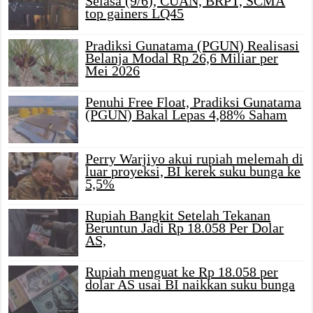
Selasa (9/6), CUAN, BRPT, SCMA
top gainers LQ45
Pradiksi Gunatama (PGUN) Realisasi
Belanja Modal Rp 26,6 Miliar per
Mei 2026
Penuhi Free Float, Pradiksi Gunatama
(PGUN) Bakal Lepas 4,88% Saham
Perry Warjiyo akui rupiah melemah di
luar proyeksi, BI kerek suku bunga ke
5,5%
Rupiah Bangkit Setelah Tekanan
Beruntun Jadi Rp 18.058 Per Dolar
AS,
Rupiah menguat ke Rp 18.058 per
dolar AS usai BI naikkan suku bunga