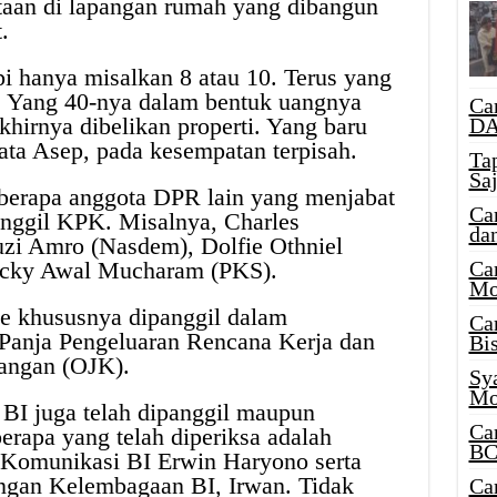
ataan di lapangan rumah yang dibangun
t.
i hanya misalkan 8 atau 10. Terus yang
i. Yang 40-nya dalam bentuk uangnya
Ca
hirnya dibelikan properti. Yang baru
DA
kata Asep, pada kesempatan terpisah.
Ta
Sa
berapa anggota DPR lain yang menjabat
Ca
anggil KPK. Misalnya, Charles
da
zi Amro (Nasdem), Dolfie Othniel
a Ecky Awal Mucharam (PKS).
Ca
Mo
e khususnya dipanggil dalam
Ca
 Panja Pengeluaran Rencana Kerja dan
Bi
uangan (OJK).
Sy
Mo
 BI juga telah dipanggil maupun
Ca
erapa yang telah diperiksa adalah
BC
Komunikasi BI Erwin Haryono serta
ngan Kelembagaan BI, Irwan. Tidak
Ca