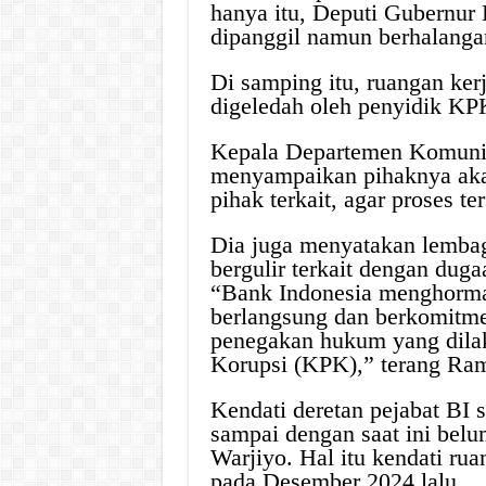
hanya itu, Deputi Gubernur 
dipanggil namun berhalanga
Di samping itu, ruangan ker
digeledah oleh penyidik KP
Kepala Departemen Komuni
menyampaikan pihaknya akan
pihak terkait, agar proses t
Dia juga menyatakan lemba
bergulir terkait dengan dug
“Bank Indonesia menghorma
berlangsung dan berkomitm
penegakan hukum yang dila
Korupsi (KPK),” terang Ra
Kendati deretan pejabat BI 
sampai dengan saat ini bel
Warjiyo. Hal itu kendati rua
pada Desember 2024 lalu.