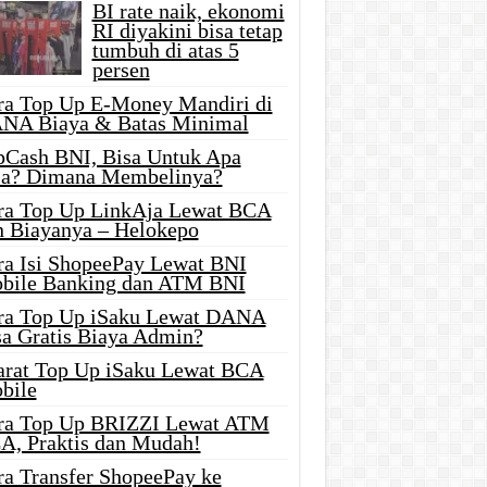
BI rate naik, ekonomi
RI diyakini bisa tetap
tumbuh di atas 5
persen
ra Top Up E-Money Mandiri di
NA Biaya & Batas Minimal
pCash BNI, Bisa Untuk Apa
ja? Dimana Membelinya?
ra Top Up LinkAja Lewat BCA
n Biayanya – Helokepo
ra Isi ShopeePay Lewat BNI
bile Banking dan ATM BNI
ra Top Up iSaku Lewat DANA
sa Gratis Biaya Admin?
arat Top Up iSaku Lewat BCA
bile
ra Top Up BRIZZI Lewat ATM
A, Praktis dan Mudah!
ra Transfer ShopeePay ke