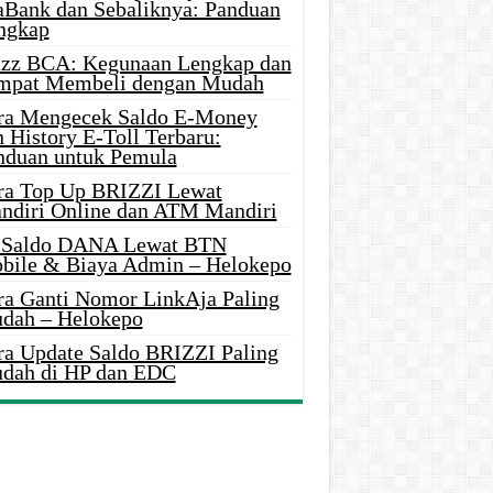
aBank dan Sebaliknya: Panduan
ngkap
azz BCA: Kegunaan Lengkap dan
mpat Membeli dengan Mudah
ra Mengecek Saldo E-Money
 History E-Toll Terbaru:
nduan untuk Pemula
ra Top Up BRIZZI Lewat
ndiri Online dan ATM Mandiri
i Saldo DANA Lewat BTN
bile & Biaya Admin – Helokepo
ra Ganti Nomor LinkAja Paling
dah – Helokepo
ra Update Saldo BRIZZI Paling
dah di HP dan EDC