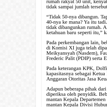
rumah rakyat 50 unit, keny
tidak sampai jumlah tersebu
“Tidak 50-nya dibangun. Tap
40-nya ke mana? Ya itu tad
tidak dibangunkan rumah. Ak
ketahuan baru seperti itu,” 
Pada perkembangan lain, be
di Komisi XI juga telah dip
Meikyansyah (Nasdem), Fau
Frederic Palit (PDIP) sert
Pada keterangan KPK, Dolfi
kapasitasnya sebagai Ketua
Anggaran Otoritas Jasa Ke
Adapun beberapa pihak dari
diperiksa oleh penyidik. Beb
mantan Kepala Departemen 
mantan Kepala Divisi Hubu