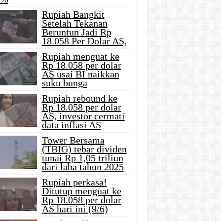
Rupiah Bangkit
Setelah Tekanan
Beruntun Jadi Rp
18.058 Per Dolar AS,
Rupiah menguat ke
Rp 18.058 per dolar
AS usai BI naikkan
suku bunga
Rupiah rebound ke
Rp 18.058 per dolar
AS, investor cermati
data inflasi AS
Tower Bersama
(TBIG) tebar dividen
tunai Rp 1,05 triliun
dari laba tahun 2025
Rupiah perkasa!
Ditutup menguat ke
Rp 18.058 per dolar
AS hari ini (9/6)