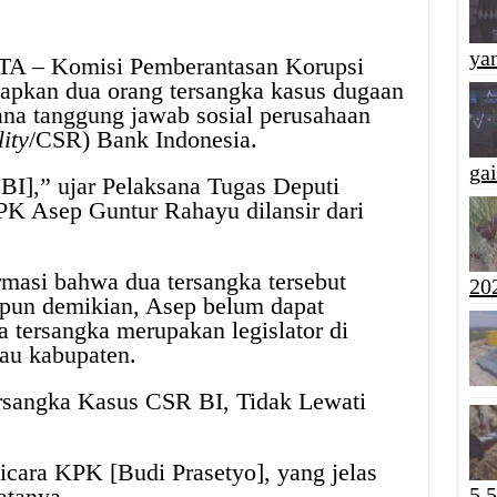
yan
 – Komisi Pemberantasan Korupsi
apkan dua orang tersangka kasus dugaan
ana tanggung jawab sosial perusahaan
ity
/CSR) Bank Indonesia.
ga
BI],” ujar Pelaksana Tugas Deputi
K Asep Guntur Rahayu dilansir dari
rmasi bahwa dua tersangka tersebut
20
upun demikian, Asep belum dapat
a tersangka merupakan legislator di
tau kabupaten.
angka Kasus CSR BI, Tidak Lewati
icara KPK [Budi Prasetyo], yang jelas
atanya.
5,