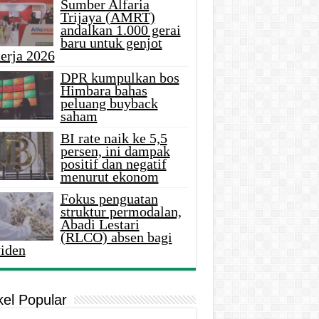
Sumber Alfaria
Trijaya (AMRT)
andalkan 1.000 gerai
baru untuk genjot
erja 2026
DPR kumpulkan bos
Himbara bahas
peluang buyback
saham
BI rate naik ke 5,5
persen, ini dampak
positif dan negatif
menurut ekonom
Fokus penguatan
struktur permodalan,
Abadi Lestari
(RLCO) absen bagi
viden
kel Popular