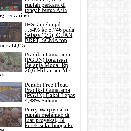
rupiah perkasa di
tengah bursa Asia
g bervariasi
IHSG melonjak
7,54% ke 5.746 pada
Selasa (9/6), CUAN,
BRPT, SCMA top
iners LQ45
Pradiksi Gunatama
(PGUN) Realisasi
Belanja Modal Rp
26,6 Miliar per Mei
26
Penuhi Free Float,
Pradiksi Gunatama
(PGUN) Bakal Lepas
4,88% Saham
Perry Warjiyo akui
rupiah melemah di
luar proyeksi, BI
kerek suku bunga ke
5%