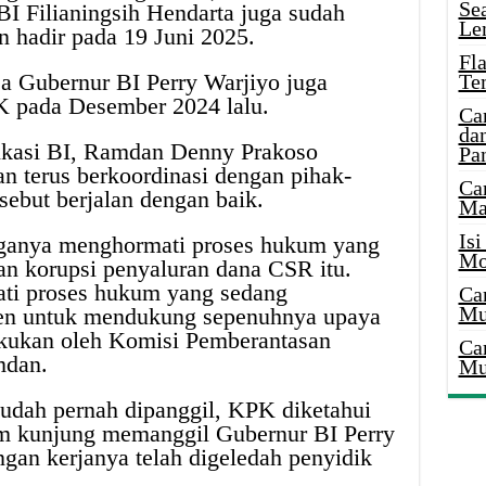
Se
BI Filianingsih Hendarta juga sudah
Le
n hadir pada 19 Juni 2025.
Fl
ja Gubernur BI Perry Warjiyo juga
Te
K pada Desember 2024 lalu.
Ca
dan
kasi BI, Ramdan Denny Prakoso
Pa
 terus berkoordinasi dengan pihak-
Ca
ersebut berjalan dengan baik.
Ma
Is
ganya menghormati proses hukum yang
Mo
aan korupsi penyaluran dana CSR itu.
ti proses hukum yang sedang
Ca
Mu
en untuk mendukung sepenuhnya upaya
kukan oleh Komisi Pemberantasan
Ca
mdan.
Mu
sudah pernah dipanggil, KPK diketahui
um kunjung memanggil Gubernur BI Perry
ngan kerjanya telah digeledah penyidik