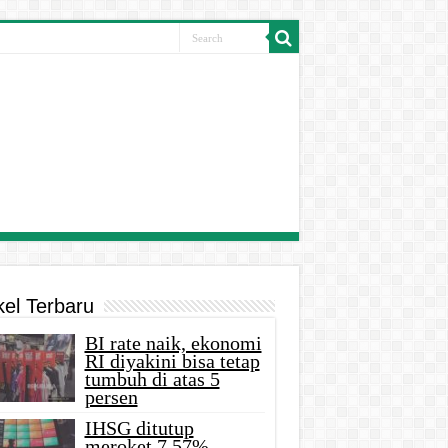
kel Terbaru
BI rate naik, ekonomi
RI diyakini bisa tetap
tumbuh di atas 5
persen
IHSG ditutup
meroket 7,57%,