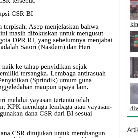
CSR tersebut.
upsi CSR BI
kin
 terpisah, Asep menjelaskan bahwa
kini masih difokuskan untuk mengusut
ggota DPR RI, yang sebelumnya menjabat
adalah Satori (Nasdem) dan Heri
naik ke tahap penyidikan sejak
miliki tersangka. Lembaga antirasuah
 Penyidikan (Sprindik) umum guna
nggeledahan maupun upaya lain.
 melalui yayasan tertentu telah
n, KPK menduga lembaga atau yayasan-
di
ggunakan dana CSR dari BI sesuai
Arti
 dana CSR ditujukan untuk membangun