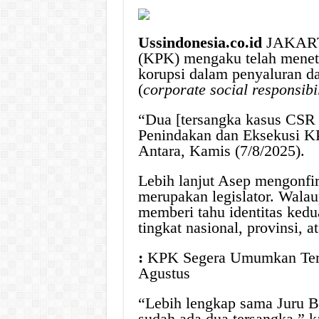
Ussindonesia.co.id
JAKARTA
(KPK) mengaku telah menet
korupsi dalam penyaluran d
(
corporate social responsibil
“Dua [tersangka kasus CSR 
Penindakan dan Eksekusi KP
Antara, Kamis (7/8/2025).
Lebih lanjut Asep mengonfi
merupakan legislator. Wala
memberi tahu identitas kedu
tingkat nasional, provinsi, a
:
KPK Segera Umumkan Ters
Agustus
“Lebih lengkap sama Juru B
sudah ada dua tersangka,” k