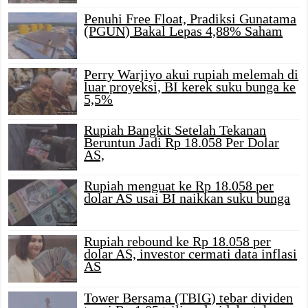
Penuhi Free Float, Pradiksi Gunatama
(PGUN) Bakal Lepas 4,88% Saham
Perry Warjiyo akui rupiah melemah di
luar proyeksi, BI kerek suku bunga ke
5,5%
Rupiah Bangkit Setelah Tekanan
Beruntun Jadi Rp 18.058 Per Dolar
AS,
Rupiah menguat ke Rp 18.058 per
dolar AS usai BI naikkan suku bunga
Rupiah rebound ke Rp 18.058 per
dolar AS, investor cermati data inflasi
AS
Tower Bersama (TBIG) tebar dividen