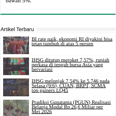
bawah 5%.
Artikel Terbaru
BI rate naik, ekonomi RI diyakini bisa
tetap tumbuh di atas 5 persen
IHSG ditutup meroket 7,57%, rupiah
perkasa di tengah bursa Asia yang
bervariasi
IHSG melonjak 7,54% ke 5.746 pada
Selasa (9/6), CUAN, BRPT, SCMA
top gainers LQ45
Pradiksi Gunatama (PGUN) Realisasi
Belanja Modal Rp 26,6 Miliar per
Mei 2026