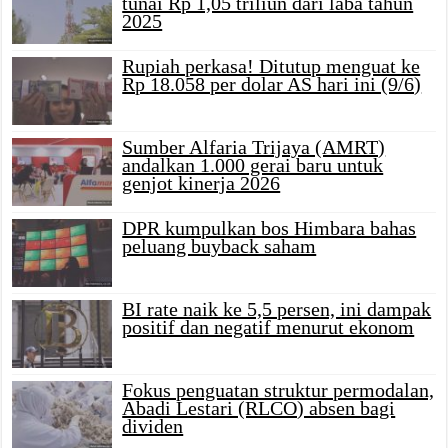
tunai Rp 1,05 triliun dari laba tahun
2025
Rupiah perkasa! Ditutup menguat ke
Rp 18.058 per dolar AS hari ini (9/6)
Sumber Alfaria Trijaya (AMRT)
andalkan 1.000 gerai baru untuk
genjot kinerja 2026
DPR kumpulkan bos Himbara bahas
peluang buyback saham
BI rate naik ke 5,5 persen, ini dampak
positif dan negatif menurut ekonom
Fokus penguatan struktur permodalan,
Abadi Lestari (RLCO) absen bagi
dividen