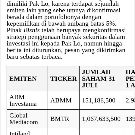
dimiliki Pak Lo, karena terdapat sejumlah
emiten lain yang sebelumnya dikonfirmasi
berada dalam portofolionya dengan
kepemilikan di bawah ambang batas 5%.
Pihak
Bisnis
telah berupaya mengkonfirmasi
strategi penggunaan banyak sekuritas dalam
investasi ini kepada Pak Lo, namun hingga
berita ini diturunkan, pesan yang dikirimkan
baru sebatas terbaca.
JUMLAH
H
EMITEN
TICKER
SAHAM 31
PE
JULI
1 
ABM
ABMM
151,186,500
2.9
Investama
Global
BMTR
1,067,633,500
13
Mediacom
Intiland