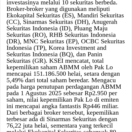
investasinya melalui 10 sekuritas berbeda.
Broker-broker yang digunakan meliputi
Ekokapital Sekuritas (ES), Mandiri Sekuritas
(CC), Sinarmas Sekuritas (DH), Anugerah
Sekuritas Indonesia (ID), Pluang Maju
Sekuritas (RO), RHB Sekuritas Indonesia
(DR), MNC Sekuritas (EP), OCBC Sekuritas
Indonesia (TP), Korea Investment and
Sekuritas Indonesia (BQ), dan Panin
Sekuritas (GR). KSEI mencatat, total
kepemilikan saham ABMM oleh Pak Lo
mencapai 151.186.500 helai, setara dengan
5,49% dari total saham beredar. Mengacu
pada harga penutupan perdagangan ABMM
pada 1 Agustus 2025 sebesar Rp2.950 per
saham, nilai kepemilikan Pak Lo di emiten
ini mencapai angka fantastis Rp446 miliar.
Dari berbagai broker tersebut, kepemilikan
terbesar ada di Sinarmas Sekuritas dengan
76,22 juta helai, sementara yang terkecil
melalui Ekokapital Sekuritas sebanyak 80