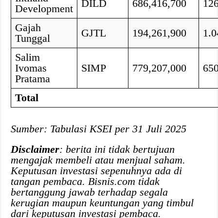
DILD
686,416,700
12
Development
Gajah
GJTL
194,261,900
1.0
Tunggal
Salim
Ivomas
SIMP
779,207,000
65
Pratama
Total
Sumber: Tabulasi KSEI per 31 Juli 2025
Disclaimer
: berita ini tidak bertujuan
mengajak membeli atau menjual saham.
Keputusan investasi sepenuhnya ada di
tangan pembaca. Bisnis.com tidak
bertanggung jawab terhadap segala
kerugian maupun keuntungan yang timbul
dari keputusan investasi pembaca.