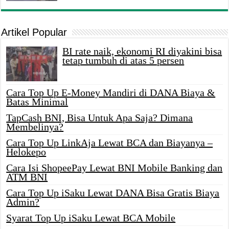
Artikel Popular
BI rate naik, ekonomi RI diyakini bisa
tetap tumbuh di atas 5 persen
Cara Top Up E-Money Mandiri di DANA Biaya &
Batas Minimal
TapCash BNI, Bisa Untuk Apa Saja? Dimana
Membelinya?
Cara Top Up LinkAja Lewat BCA dan Biayanya –
Helokepo
Cara Isi ShopeePay Lewat BNI Mobile Banking dan
ATM BNI
Cara Top Up iSaku Lewat DANA Bisa Gratis Biaya
Admin?
Syarat Top Up iSaku Lewat BCA Mobile