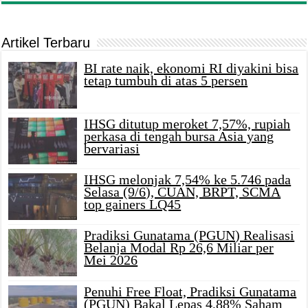
Artikel Terbaru
BI rate naik, ekonomi RI diyakini bisa
tetap tumbuh di atas 5 persen
IHSG ditutup meroket 7,57%, rupiah
perkasa di tengah bursa Asia yang
bervariasi
IHSG melonjak 7,54% ke 5.746 pada
Selasa (9/6), CUAN, BRPT, SCMA
top gainers LQ45
Pradiksi Gunatama (PGUN) Realisasi
Belanja Modal Rp 26,6 Miliar per
Mei 2026
Penuhi Free Float, Pradiksi Gunatama
(PGUN) Bakal Lepas 4,88% Saham