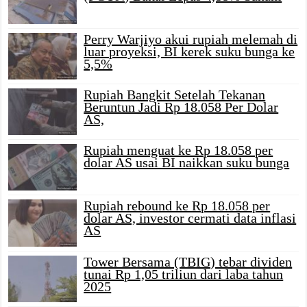
Perry Warjiyo akui rupiah melemah di
luar proyeksi, BI kerek suku bunga ke
5,5%
Rupiah Bangkit Setelah Tekanan
Beruntun Jadi Rp 18.058 Per Dolar
AS,
Rupiah menguat ke Rp 18.058 per
dolar AS usai BI naikkan suku bunga
Rupiah rebound ke Rp 18.058 per
dolar AS, investor cermati data inflasi
AS
Tower Bersama (TBIG) tebar dividen
tunai Rp 1,05 triliun dari laba tahun
2025