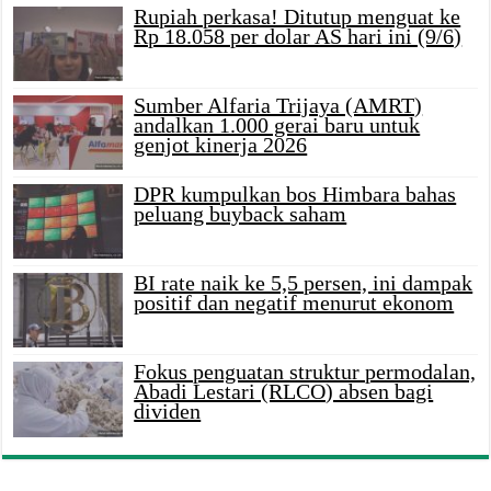
Rupiah perkasa! Ditutup menguat ke
Rp 18.058 per dolar AS hari ini (9/6)
Sumber Alfaria Trijaya (AMRT)
andalkan 1.000 gerai baru untuk
genjot kinerja 2026
DPR kumpulkan bos Himbara bahas
peluang buyback saham
BI rate naik ke 5,5 persen, ini dampak
positif dan negatif menurut ekonom
Fokus penguatan struktur permodalan,
Abadi Lestari (RLCO) absen bagi
dividen