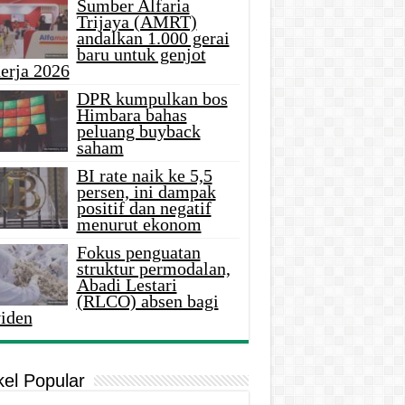
Sumber Alfaria
Trijaya (AMRT)
andalkan 1.000 gerai
baru untuk genjot
erja 2026
DPR kumpulkan bos
Himbara bahas
peluang buyback
saham
BI rate naik ke 5,5
persen, ini dampak
positif dan negatif
menurut ekonom
Fokus penguatan
struktur permodalan,
Abadi Lestari
(RLCO) absen bagi
viden
kel Popular