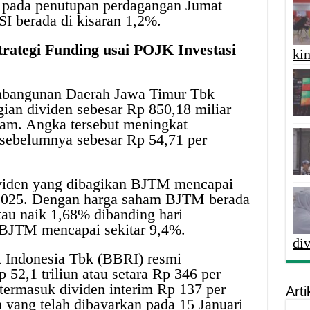
m pada penutupan perdagangan Jumat
SI berada di kisaran 1,2%.
rategi Funding usai POJK Investasi
kin
mbangunan Daerah Jawa Timur Tbk
an dividen sebesar Rp 850,18 miliar
ham. Angka tersebut meningkat
 sebelumnya sebesar Rp 54,71 per
dividen yang dibagikan BJTM mencapai
 2025. Dengan harga saham BJTM berada
tau naik 1,68% dibanding hari
 BJTM mencapai sekitar 9,4%.
di
t Indonesia Tbk (BBRI) resmi
 52,1 triliun atau setara Rp 346 per
 termasuk dividen interim Rp 137 per
Arti
n yang telah dibayarkan pada 15 Januari