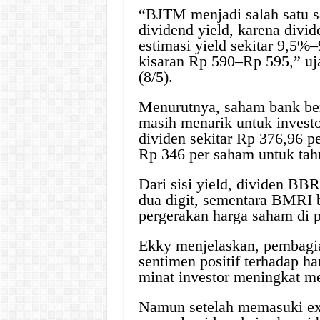
“BJTM menjadi salah satu s
dividend yield, karena div
estimasi yield sekitar 9,5%
kisaran Rp 590–Rp 595,” uj
(8/5).
Menurutnya, saham bank berk
masih menarik untuk inves
dividen sekitar Rp 376,96
Rp 346 per saham untuk tah
Dari sisi yield, dividen BBR
dua digit, sementara BMRI 
pergerakan harga saham di p
Ekky menjelaskan, pembag
sentimen positif terhadap h
minat investor meningkat m
Namun setelah memasuki ex-