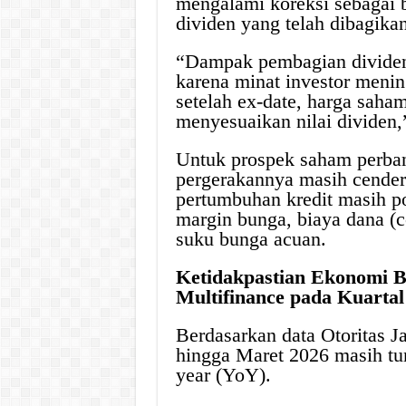
mengalami koreksi sebagai b
dividen yang telah dibagikan
“Dampak pembagian dividen 
karena minat investor meni
setelah ex-date, harga saha
menyesuaikan nilai dividen,”
Untuk prospek saham perban
pergerakannya masih cender
pertumbuhan kredit masih po
margin bunga, biaya dana (co
suku bunga acuan.
Ketidakpastian Ekonomi B
Multifinance pada Kuartal
Berdasarkan data Otoritas J
hingga Maret 2026 masih tu
year (YoY).