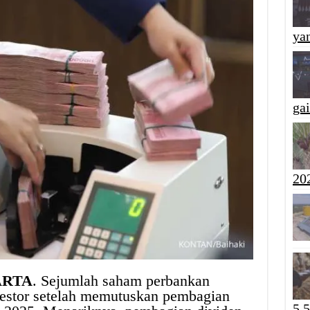
yan
ga
20
KARTA
. Sejumlah saham perbankan
vestor setelah memutuskan pembagian
5,