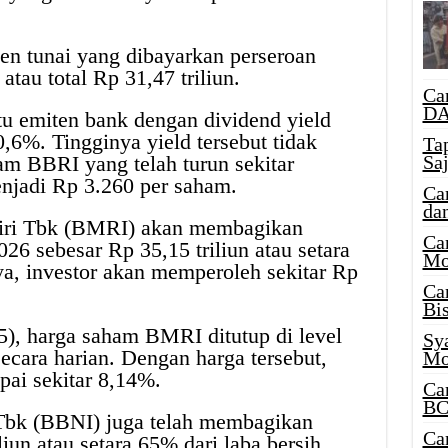
en tunai yang dibayarkan perseroan
tau total Rp 31,47 triliun.
Ca
DA
tu emiten bank dengan dividend yield
0,6%. Tingginya yield tersebut tidak
Ta
Sa
ham BBRI yang telah turun sekitar
njadi Rp 3.260 per saham.
Ca
da
iri Tbk (BMRI) akan membagikan
Ca
26 sebesar Rp 35,15 triliun atau setara
Mo
a, investor akan memperoleh sekitar Rp
Ca
Bi
5), harga saham BMRI ditutup di level
Sy
ecara harian. Dengan harga tersebut,
Mo
ai sekitar 8,14%.
Ca
BC
Tbk (BBNI) juga telah membagikan
Ca
liun atau setara 65% dari laba bersih