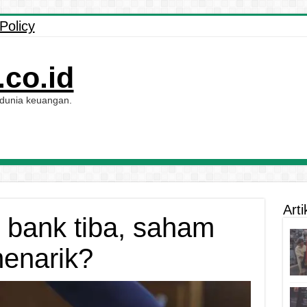
Policy
co.id
 dunia keuangan.
Arti
 bank tiba, saham
enarik?