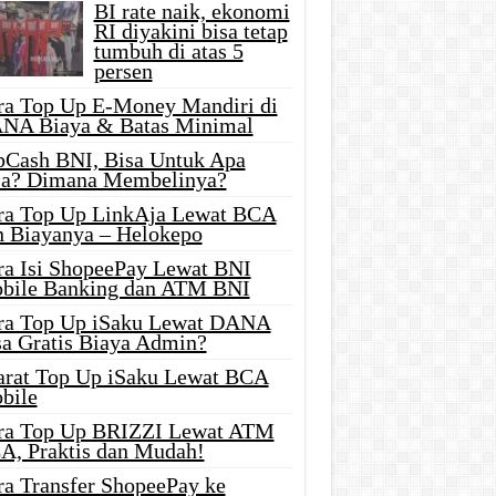
BI rate naik, ekonomi
RI diyakini bisa tetap
tumbuh di atas 5
persen
ra Top Up E-Money Mandiri di
NA Biaya & Batas Minimal
pCash BNI, Bisa Untuk Apa
ja? Dimana Membelinya?
ra Top Up LinkAja Lewat BCA
n Biayanya – Helokepo
ra Isi ShopeePay Lewat BNI
bile Banking dan ATM BNI
ra Top Up iSaku Lewat DANA
sa Gratis Biaya Admin?
arat Top Up iSaku Lewat BCA
bile
ra Top Up BRIZZI Lewat ATM
A, Praktis dan Mudah!
ra Transfer ShopeePay ke