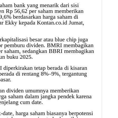
aham bank yang menarik dari sisi
iden Rp 56,62 per saham memberikan
–9,6% berdasarkan harga saham di
ar Ekky kepada Kontan.co.id Jumat,
apitalisasi besar atau blue chip juga
tor pemburu dividen. BMRI membagikan
 per saham, sedangkan BBRI membagikan
un buku 2025.
I diperkirakan tetap berada di kisaran
berada di rentang 8%–9%, tergantung
asar.
ian dividen umumnya memberikan
arga saham dalam jangka pendek karena
enjelang cum date.
date, harga saham biasanya berpotensi