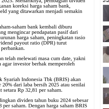
ku 2025. Menariknya, pembagian dividen
ekanan koreksi harga saham bank,
ield yang ditawarkan menjadi semakin
saham-saham bank kembali diburu
ang mengincar pendapatan pasif dari
nurunan harga saham, peningkatan rasio
idend payout ratio (DPR) turut
 perbankan.
n telah melewati masa cum date, yakni
m agar investor berhak memperoleh
 Syariah Indonesia Tbk (BRIS) akan
20% dari laba bersih 2025 atau senilai
but setara Rp 32,81 per saham.
dingkan dividen tahun buku 2024 sebesar
,78 per saham. Dengan harga saham BRIS