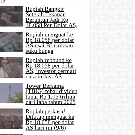
Rupiah Bangkit
Setelah Tekanan
Beruntun Jadi Rp
18.058 Per Dolar AS,
Rupiah menguat ke
Rp 18.058 per dolar
AS usai BI naikkan
suku bunga
Rupiah rebound ke
Rp 18.058 per dolar
AS, investor cermati
data inflasi AS
Tower Bersama
(TBIG) tebar dividen
tunai Rp 1,05 triliun
dari laba tahun 2025
Rupiah perkasa!
Ditutup menguat ke
Rp 18.058 per dolar
AS hari ini (9/6)