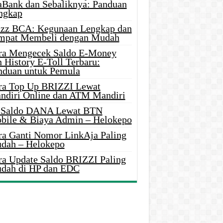
aBank dan Sebaliknya: Panduan
ngkap
azz BCA: Kegunaan Lengkap dan
mpat Membeli dengan Mudah
ra Mengecek Saldo E-Money
 History E-Toll Terbaru:
nduan untuk Pemula
ra Top Up BRIZZI Lewat
ndiri Online dan ATM Mandiri
i Saldo DANA Lewat BTN
bile & Biaya Admin – Helokepo
ra Ganti Nomor LinkAja Paling
dah – Helokepo
ra Update Saldo BRIZZI Paling
dah di HP dan EDC