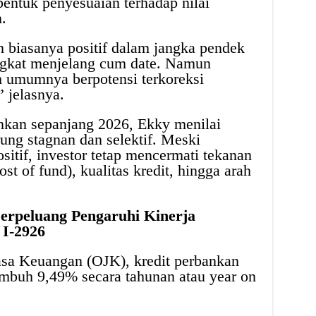
entuk penyesuaian terhadap nilai
.
biasanya positif dalam jangka pendek
ngkat menjelang cum date. Namun
m umumnya berpotensi terkoreksi
 jelasnya.
kan sepanjang 2026, Ekky menilai
ung stagnan dan selektif. Meski
sitif, investor tetap mencermati tekanan
st of fund), kualitas kredit, hingga arah
erpeluang Pengaruhi Kinerja
 I-2926
asa Keuangan (OJK), kredit perbankan
mbuh 9,49% secara tahunan atau year on