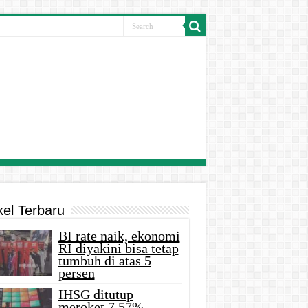
kel Terbaru
BI rate naik, ekonomi
RI diyakini bisa tetap
tumbuh di atas 5
persen
IHSG ditutup
meroket 7,57%,