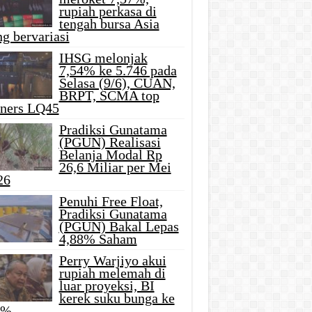
rupiah perkasa di
tengah bursa Asia
g bervariasi
IHSG melonjak
7,54% ke 5.746 pada
Selasa (9/6), CUAN,
BRPT, SCMA top
iners LQ45
Pradiksi Gunatama
(PGUN) Realisasi
Belanja Modal Rp
26,6 Miliar per Mei
26
Penuhi Free Float,
Pradiksi Gunatama
(PGUN) Bakal Lepas
4,88% Saham
Perry Warjiyo akui
rupiah melemah di
luar proyeksi, BI
kerek suku bunga ke
5%