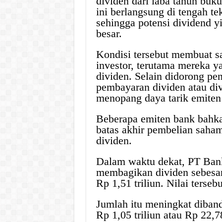
dividen dari laba tahun bu
ini berlangsung di tengah t
sehingga potensi dividend y
besar.
Kondisi tersebut membuat 
investor, terutama mereka y
dividen. Selain didorong pe
pembayaran dividen atau div
menopang daya tarik emiten
Beberapa emiten bank bahka
batas akhir pembelian saha
dividen.
Dalam waktu dekat, PT Bank
membagikan dividen sebesar 
Rp 1,51 triliun. Nilai terse
Jumlah itu meningkat diban
Rp 1,05 triliun atau Rp 22