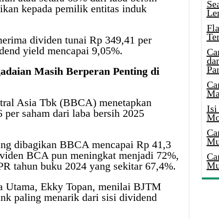
Se
ikan kepada pemilik entitas induk
Le
Fl
Te
rima dividen tunai Rp 349,41 per
idend yield mencapai 9,05%.
Ca
dan
Pa
daian Masih Berperan Penting di
Ca
Ma
ntral Asia Tbk (BBCA) menetapkan
Is
6 per saham dari laba bersih 2025
Mo
Ca
Mu
l yang dibagikan BBCA mencapai Rp 41,3
dividen BCA pun meningkat menjadi 72%,
Ca
Mu
DPR tahun buku 2024 yang sekitar 67,4%.
ta Utama, Ekky Topan, menilai BJTM
nk paling menarik dari sisi dividend