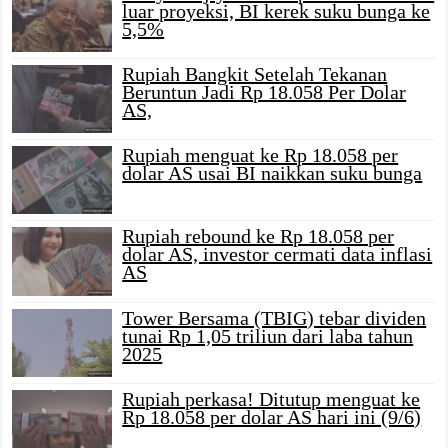
luar proyeksi, BI kerek suku bunga ke
5,5%
Rupiah Bangkit Setelah Tekanan
Beruntun Jadi Rp 18.058 Per Dolar
AS,
Rupiah menguat ke Rp 18.058 per
dolar AS usai BI naikkan suku bunga
Rupiah rebound ke Rp 18.058 per
dolar AS, investor cermati data inflasi
AS
Tower Bersama (TBIG) tebar dividen
tunai Rp 1,05 triliun dari laba tahun
2025
Rupiah perkasa! Ditutup menguat ke
Rp 18.058 per dolar AS hari ini (9/6)