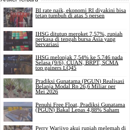
BI rate naik, ekonomi RI diyakini bisa
tetap tumbuh di atas 5 persen
IHSG ditutup meroket 7,57%, rupiah
perkasa di tengah bursa Asia yang
bervariasi
IHSG melonjak 7,54% ke 5.746 pada
Selasa (9/6), CUAN, BRPT, SCMA
top gainers LQ45
Pradiksi Gunatama (PGUN) Realisasi
Belanja Modal Rp 26,6 Miliar per
Mei 2026
Penuhi Free Float, Pradiksi Gunatama
(PGUN) Bakal Lepas 4,88% Saham
Perry Warjiyo akui rupiah melemah di