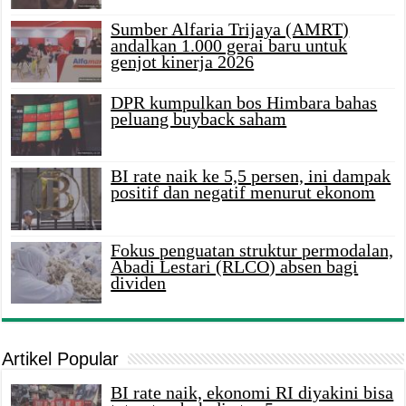
Sumber Alfaria Trijaya (AMRT)
andalkan 1.000 gerai baru untuk
genjot kinerja 2026
DPR kumpulkan bos Himbara bahas
peluang buyback saham
BI rate naik ke 5,5 persen, ini dampak
positif dan negatif menurut ekonom
Fokus penguatan struktur permodalan,
Abadi Lestari (RLCO) absen bagi
dividen
Artikel Popular
BI rate naik, ekonomi RI diyakini bisa