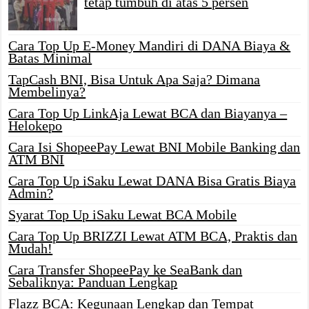
tetap tumbuh di atas 5 persen
Cara Top Up E-Money Mandiri di DANA Biaya &
Batas Minimal
TapCash BNI, Bisa Untuk Apa Saja? Dimana
Membelinya?
Cara Top Up LinkAja Lewat BCA dan Biayanya –
Helokepo
Cara Isi ShopeePay Lewat BNI Mobile Banking dan
ATM BNI
Cara Top Up iSaku Lewat DANA Bisa Gratis Biaya
Admin?
Syarat Top Up iSaku Lewat BCA Mobile
Cara Top Up BRIZZI Lewat ATM BCA, Praktis dan
Mudah!
Cara Transfer ShopeePay ke SeaBank dan
Sebaliknya: Panduan Lengkap
Flazz BCA: Kegunaan Lengkap dan Tempat