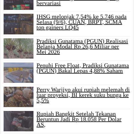
bervariasi
IHSG melonjak 7,54% ke 5.746 pada
Selasa (9/6), CUAN, BRPT, SCMA
top gainers LQ45
Pradiksi Gunatama (PGUN) Realisasi
Belanja Modal Rp 26,6 Miliar per
Mei 2026
Penuhi Free Float, Pradiksi Gunatama
(PGUN) Bakal Lepas 4,88% Saham
Perry Warjiyo akui rupiah melemah di
luar proyeksi, BI kerek suku bunga ke
5,5%
Rupiah Bangkit Setelah Tekanan
Beruntun Jadi Rp 18.058 Per Dolar
AS,