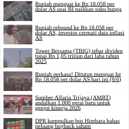
Rupiah menguat ke Rp 18.058 per
dolar AS usai BI naikkan suku bunga
Rupiah rebound ke Rp 18.058 per
dolar AS, investor cermati data inflasi
AS
Tower Bersama (TBIG) tebar dividen
tunai Rp 1,05 triliun dari laba tahun
2025
Rupiah perkasa! Ditutup menguat ke
Rp 18.058 per dolar AS hari ini (9/6)
Sumber Alfaria Trijaya (AMRT)
andalkan 1.000 gerai baru untuk
genjot kinerja 2026
DPR kumpulkan bos Himbara bahas
peluang buyback saham