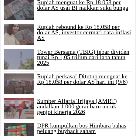
Rupiah menguat ke Rp 18.058 per
dolar AS usai BI naikkan suku bunga
Rupiah rebound ke Rp 18.058 per
dolar AS, investor cermati data inflasi
AS
Tower Bersama (TBIG) tebar dividen
tunai Rp 1,05 triliun dari laba tahun
2025
Rupiah perkasa! Ditutup menguat ke
Rp 18.058 per dolar AS hari ini (9/6)
Sumber Alfaria Trijaya (AMRT)
andalkan 1.000 gerai baru untuk
genjot kinerja 2026
DPR kumpulkan bos Himbara bahas
peluang buyback saham