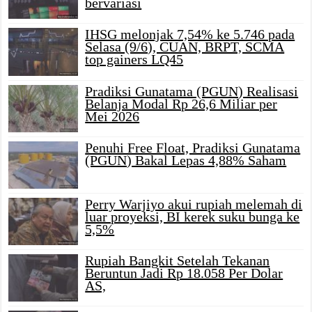
bervariasi
IHSG melonjak 7,54% ke 5.746 pada
Selasa (9/6), CUAN, BRPT, SCMA
top gainers LQ45
Pradiksi Gunatama (PGUN) Realisasi
Belanja Modal Rp 26,6 Miliar per
Mei 2026
Penuhi Free Float, Pradiksi Gunatama
(PGUN) Bakal Lepas 4,88% Saham
Perry Warjiyo akui rupiah melemah di
luar proyeksi, BI kerek suku bunga ke
5,5%
Rupiah Bangkit Setelah Tekanan
Beruntun Jadi Rp 18.058 Per Dolar
AS,