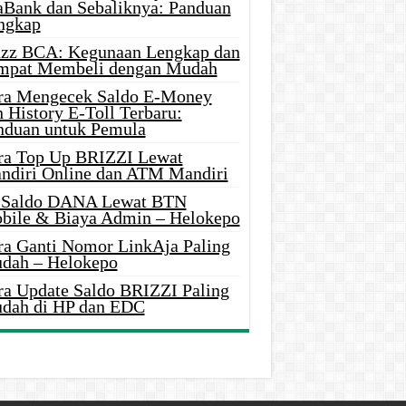
aBank dan Sebaliknya: Panduan
ngkap
azz BCA: Kegunaan Lengkap dan
mpat Membeli dengan Mudah
ra Mengecek Saldo E-Money
 History E-Toll Terbaru:
nduan untuk Pemula
ra Top Up BRIZZI Lewat
ndiri Online dan ATM Mandiri
i Saldo DANA Lewat BTN
bile & Biaya Admin – Helokepo
ra Ganti Nomor LinkAja Paling
dah – Helokepo
ra Update Saldo BRIZZI Paling
dah di HP dan EDC