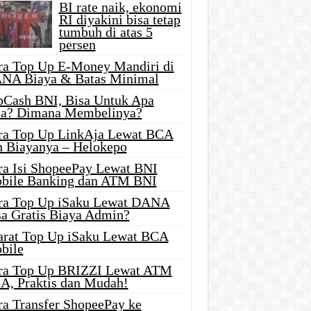
BI rate naik, ekonomi
RI diyakini bisa tetap
tumbuh di atas 5
persen
ra Top Up E-Money Mandiri di
NA Biaya & Batas Minimal
pCash BNI, Bisa Untuk Apa
ja? Dimana Membelinya?
ra Top Up LinkAja Lewat BCA
n Biayanya – Helokepo
ra Isi ShopeePay Lewat BNI
bile Banking dan ATM BNI
ra Top Up iSaku Lewat DANA
sa Gratis Biaya Admin?
arat Top Up iSaku Lewat BCA
bile
ra Top Up BRIZZI Lewat ATM
A, Praktis dan Mudah!
ra Transfer ShopeePay ke