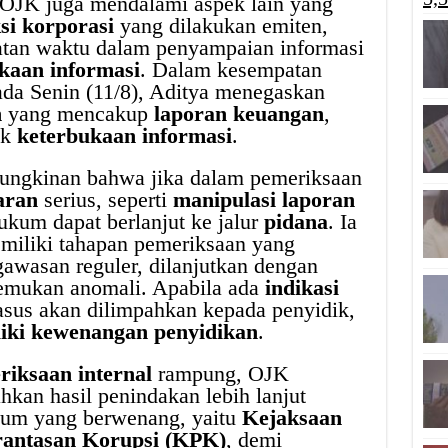
OJK juga mendalami aspek lain yang
si korporasi
yang dilakukan emiten,
patan waktu dalam penyampaian informasi
kaan informasi
. Dalam kesempatan
da Senin (11/8), Aditya menegaskan
n
yang mencakup
laporan keuangan
,
ek
keterbukaan informasi
.
ungkinan bahwa jika dalam pemeriksaan
aran
serius, seperti
manipulasi laporan
hukum dapat berlanjut ke jalur
pidana
. Ia
iliki tahapan pemeriksaan yang
ngawasan reguler, dilanjutkan dengan
temukan anomali. Apabila ada
indikasi
sus akan dilimpahkan kepada penyidik,
iki kewenangan penyidikan
.
riksaan internal
rampung, OJK
kan hasil penindakan lebih lanjut
kum yang berwenang, yaitu
Kejaksaan
antasan Korupsi (KPK)
, demi