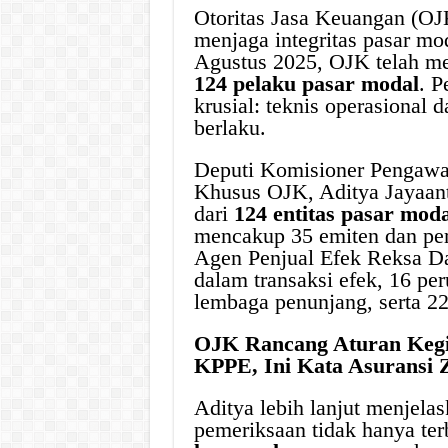
Otoritas Jasa Keuangan (O
menjaga integritas pasar mo
Agustus 2025, OJK telah me
124 pelaku pasar modal
. P
krusial: teknis operasional 
berlaku.
Deputi Komisioner Pengawas
Khusus OJK, Aditya Jayaanta
dari
124 entitas pasar moda
mencakup 35 emiten dan peru
Agen Penjual Efek Reksa Da
dalam transaksi efek, 16 pe
lembaga penunjang, serta 22
OJK Rancang Aturan Kegia
KPPE, Ini Kata Asuransi 
Aditya lebih lanjut menjel
pemeriksaan tidak hanya te