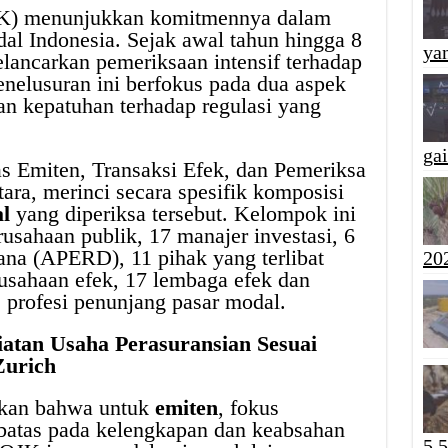
JK) menunjukkan komitmennya dalam
dal Indonesia. Sejak awal tahun hingga 8
yan
lancarkan pemeriksaan intensif terhadap
enelusuran ini berfokus pada dua aspek
dan kepatuhan terhadap regulasi yang
ga
 Emiten, Transaksi Efek, dan Pemeriksa
ra, merinci secara spesifik komposisi
l
yang diperiksa tersebut. Kelompok ini
sahaan publik, 17 manajer investasi, 6
na (APERD), 11 pihak yang terlibat
20
rusahaan efek, 17 lembaga efek dan
 profesi penunjang pasar modal.
tan Usaha Perasuransian Sesuai
Zurich
askan bahwa untuk
emiten
, fokus
rbatas pada kelengkapan dan keabsahan
5,