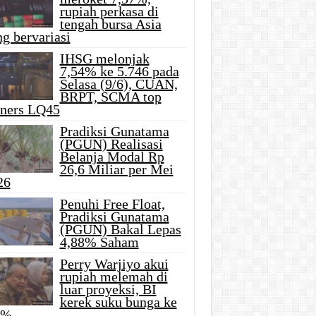
rupiah perkasa di
tengah bursa Asia
g bervariasi
IHSG melonjak
7,54% ke 5.746 pada
Selasa (9/6), CUAN,
BRPT, SCMA top
iners LQ45
Pradiksi Gunatama
(PGUN) Realisasi
Belanja Modal Rp
26,6 Miliar per Mei
26
Penuhi Free Float,
Pradiksi Gunatama
(PGUN) Bakal Lepas
4,88% Saham
Perry Warjiyo akui
rupiah melemah di
luar proyeksi, BI
kerek suku bunga ke
5%