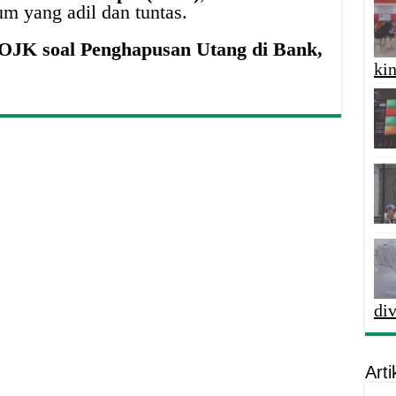
 yang adil dan tuntas.
JK soal Penghapusan Utang di Bank,
kin
di
Arti