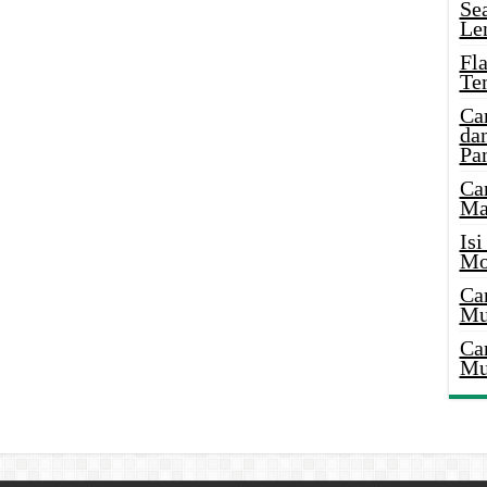
Se
Le
Fl
Te
Ca
dan
Pa
Ca
Ma
Is
Mo
Ca
Mu
Ca
Mu