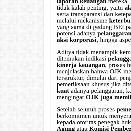
laporan keuangan
mereka. 
tidak kalah penting, yaitu
ak
serta transparansi dan kete
melalui mekanisme
keterbu
yang sama di gedung BEI pa
potensi adanya
pelanggara
aksi korporasi
, hingga asp
Aditya tidak menampik kem
ditemukan indikasi
pelangg
kinerja keuangan
, proses 
menjelaskan bahwa OJK mem
terstruktur, dimulai dari pe
pemeriksaan khusus jika di
kuat
adanya pelanggaran, ka
mengingat
OJK juga memil
Setelah seluruh proses
peme
berkomitmen untuk menyerah
kepada otoritas penegak hu
Agung
atau
Komisi Pember