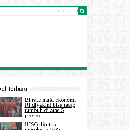
kel Terbaru
BI rate naik, ekonomi
RI diyakini bisa tetap
tumbuh di atas 5
persen
IHSG ditutup
meroket 7,57%,