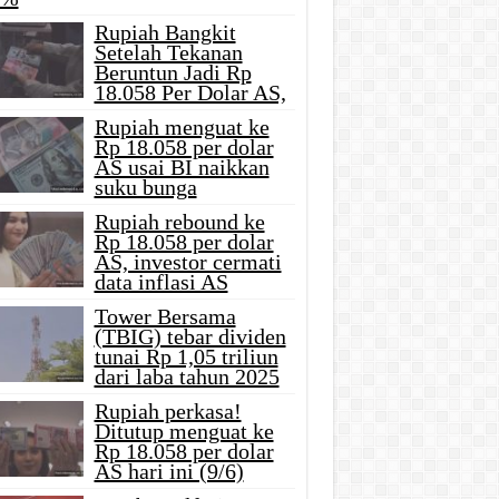
Rupiah Bangkit
Setelah Tekanan
Beruntun Jadi Rp
18.058 Per Dolar AS,
Rupiah menguat ke
Rp 18.058 per dolar
AS usai BI naikkan
suku bunga
Rupiah rebound ke
Rp 18.058 per dolar
AS, investor cermati
data inflasi AS
Tower Bersama
(TBIG) tebar dividen
tunai Rp 1,05 triliun
dari laba tahun 2025
Rupiah perkasa!
Ditutup menguat ke
Rp 18.058 per dolar
AS hari ini (9/6)