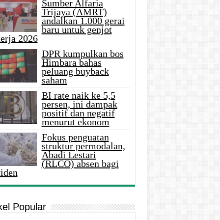
Sumber Alfaria
Trijaya (AMRT)
andalkan 1.000 gerai
baru untuk genjot
erja 2026
DPR kumpulkan bos
Himbara bahas
peluang buyback
saham
BI rate naik ke 5,5
persen, ini dampak
positif dan negatif
menurut ekonom
Fokus penguatan
struktur permodalan,
Abadi Lestari
(RLCO) absen bagi
viden
kel Popular