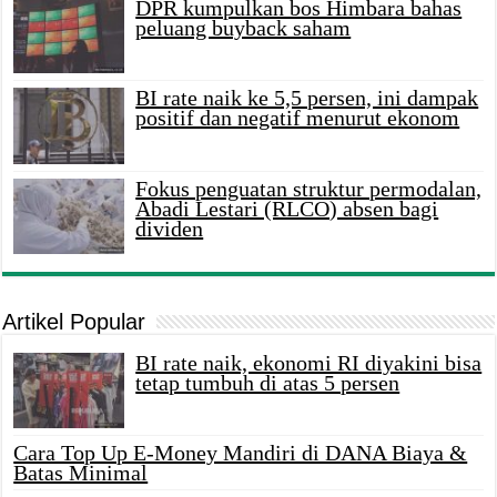
DPR kumpulkan bos Himbara bahas
peluang buyback saham
BI rate naik ke 5,5 persen, ini dampak
positif dan negatif menurut ekonom
Fokus penguatan struktur permodalan,
Abadi Lestari (RLCO) absen bagi
dividen
Artikel Popular
BI rate naik, ekonomi RI diyakini bisa
tetap tumbuh di atas 5 persen
Cara Top Up E-Money Mandiri di DANA Biaya &
Batas Minimal