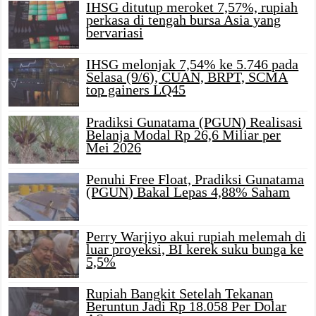
IHSG ditutup meroket 7,57%, rupiah
perkasa di tengah bursa Asia yang
bervariasi
IHSG melonjak 7,54% ke 5.746 pada
Selasa (9/6), CUAN, BRPT, SCMA
top gainers LQ45
Pradiksi Gunatama (PGUN) Realisasi
Belanja Modal Rp 26,6 Miliar per
Mei 2026
Penuhi Free Float, Pradiksi Gunatama
(PGUN) Bakal Lepas 4,88% Saham
Perry Warjiyo akui rupiah melemah di
luar proyeksi, BI kerek suku bunga ke
5,5%
Rupiah Bangkit Setelah Tekanan
Beruntun Jadi Rp 18.058 Per Dolar