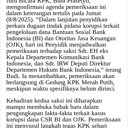
Juru Bicara KPK, Budi Prasetyo,
mengonfirmasi agenda pemeriksaan ini
dalam keterangan tertulis pada Jumat
(8/8/2025). “Dalam lanjutan penyidikan
perkara dugaan tindak pidana korupsi terkait
pengelolaan dana Bantuan Sosial Bank
Indonesia (BI) dan Otoritas Jasa Keuangan
(OJK), hari ini Penyidik menjadwalkan
pemeriksaan terhadap saksi Sdr. EH eks
Kepala Departemen Komunikasi Bank
Indonesia, dan Sdr. IRW Deputi Direktur
Departemen Hukum Bank Indonesia,” terang
Budi. Ia menambahkan, pemeriksaan akan
berlangsung di Gedung KPK Merah Putih,
meskipun waktu spesifiknya belum dirinci.
Kehadiran kedua saksi ini diharapkan
mampu membuka babak baru dalam
pengungkapan fakta-fakta terkait kasus
korupsi dana CSR BI dan OJK. Pemeriksaan
ini menyusul langkah tegas KPK sehari