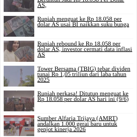
AS,
Rupiah menguat ke Rp 18.058 per
dolar AS usai BI naikkan suku bunga
Rupiah rebound ke Rp 18.058 per
dolar AS, investor cermati data inflasi
AS
Tower Bersama (TBIG) tebar dividen
tunai Rp 1,05 triliun dari laba tahun
2025
Rupiah perkasa! Ditutup menguat ke
Rp 18.058 per dolar AS hari ini (9/6)
Sumber Alfaria Trijaya (AMRT)
andalkan 1.000 gerai baru untuk
genjot kinerja 2026