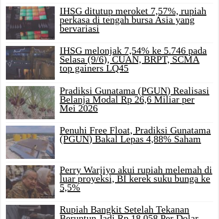
IHSG ditutup meroket 7,57%, rupiah
perkasa di tengah bursa Asia yang
bervariasi
IHSG melonjak 7,54% ke 5.746 pada
Selasa (9/6), CUAN, BRPT, SCMA
top gainers LQ45
Pradiksi Gunatama (PGUN) Realisasi
Belanja Modal Rp 26,6 Miliar per
Mei 2026
Penuhi Free Float, Pradiksi Gunatama
(PGUN) Bakal Lepas 4,88% Saham
Perry Warjiyo akui rupiah melemah di
luar proyeksi, BI kerek suku bunga ke
5,5%
Rupiah Bangkit Setelah Tekanan
Beruntun Jadi Rp 18.058 Per Dolar