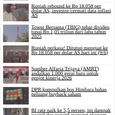
Rupiah rebound ke Rp 18.058 per
dolar AS, investor cermati data inflasi
AS
Tower Bersama (TBIG) tebar dividen
tunai Rp 1,05 triliun dari laba tahun
2025
Rupiah perkasa! Ditutup menguat ke
Rp 18.058 per dolar AS hari ini (9/6)
Sumber Alfaria Trijaya (AMRT)
andalkan 1.000 gerai baru untuk
genjot kinerja 2026
DPR kumpulkan bos Himbara bahas
peluang buyback saham
BI rate naik ke 5,5 persen, ini dampak
positif dan negatif menurut ekonom