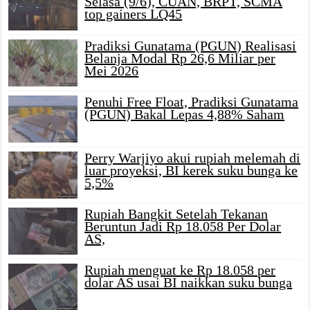
Selasa (9/6), CUAN, BRPT, SCMA
top gainers LQ45
Pradiksi Gunatama (PGUN) Realisasi
Belanja Modal Rp 26,6 Miliar per
Mei 2026
Penuhi Free Float, Pradiksi Gunatama
(PGUN) Bakal Lepas 4,88% Saham
Perry Warjiyo akui rupiah melemah di
luar proyeksi, BI kerek suku bunga ke
5,5%
Rupiah Bangkit Setelah Tekanan
Beruntun Jadi Rp 18.058 Per Dolar
AS,
Rupiah menguat ke Rp 18.058 per
dolar AS usai BI naikkan suku bunga