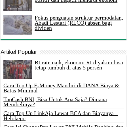
Fokus penguatan struktur permodalan,
Abadi Lestari (RLCO) absen bagi
dividen
Artikel Popular
BI rate naik, ekonomi RI diyakini bisa
tetap tumbuh di atas 5 persen
Cara Top Up E-Money Mandiri di DANA Biaya &
Batas Minimal
TapCash BNI, Bisa Untuk Apa Saja? Dimana
Membelinya?
Cara Top Up LinkAja Lewat BCA dan Biayanya –
Helokepo
Cara Isi ShopeePay Lewat BNI Mobile Banking dan