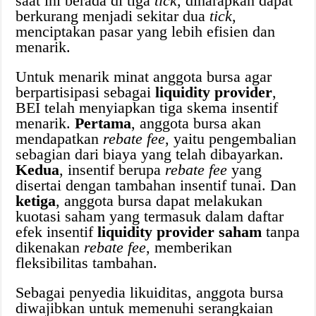
saat ini berada di tiga
tick
, diharapkan dapat
berkurang menjadi sekitar dua
tick
,
menciptakan pasar yang lebih efisien dan
menarik.
Untuk menarik minat anggota bursa agar
berpartisipasi sebagai
liquidity provider
,
BEI telah menyiapkan tiga skema insentif
menarik.
Pertama
, anggota bursa akan
mendapatkan
rebate fee
, yaitu pengembalian
sebagian dari biaya yang telah dibayarkan.
Kedua
, insentif berupa
rebate fee
yang
disertai dengan tambahan insentif tunai. Dan
ketiga
, anggota bursa dapat melakukan
kuotasi saham yang termasuk dalam daftar
efek insentif
liquidity provider saham
tanpa
dikenakan
rebate fee
, memberikan
fleksibilitas tambahan.
Sebagai penyedia likuiditas, anggota bursa
diwajibkan untuk memenuhi serangkaian