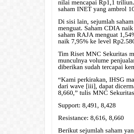
nilai mencapai Rp1,1 triliun
saham INET yang ambrol 10
Di sisi lain, sejumlah sa
menguat. Saham CDIA naik 1
saham RAJA menguat 1,54%
naik 7,95% ke level Rp2.58
Tim Riset MNC Sekuritas me
munculnya volume penjuala
diberikan sudah tercapai ke
“Kami perkirakan, IHSG masi
dari wave [iii], dapat dicer
8,660,” tulis MNC Sekuritas
Support: 8,491, 8,428
Resistance: 8,616, 8,660
Berikut sejumlah saham ya