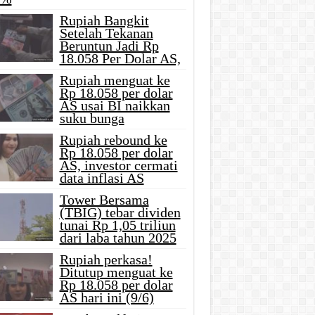
Rupiah Bangkit
Setelah Tekanan
Beruntun Jadi Rp
18.058 Per Dolar AS,
Rupiah menguat ke
Rp 18.058 per dolar
AS usai BI naikkan
suku bunga
Rupiah rebound ke
Rp 18.058 per dolar
AS, investor cermati
data inflasi AS
Tower Bersama
(TBIG) tebar dividen
tunai Rp 1,05 triliun
dari laba tahun 2025
Rupiah perkasa!
Ditutup menguat ke
Rp 18.058 per dolar
AS hari ini (9/6)