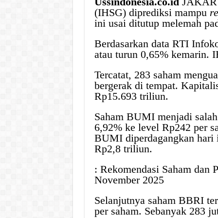
Ussindonesia.co.id
JAKART
(IHSG) diprediksi mampu
r
ini usai ditutup melemah p
Berdasarkan data RTI Infok
atau turun 0,65% kemarin. 
Tercatat, 283 saham mengu
bergerak di tempat. Kapital
Rp15.693 triliun.
Saham BUMI menjadi salah 
6,92% ke level Rp242 per s
BUMI diperdagangkan hari in
Rp2,8 triliun.
: Rekomendasi Saham dan Pe
November 2025
Selanjutnya saham BBRI ter
per saham. Sebanyak 283 ju