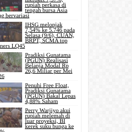
rupiah perkasa di
tengah bursa Asia
g bervariasi
IHSG melonjak
7,54% ke 5.746 pada
Selasa (9/6), CUAN,
BRPT, SCMA top
iners LQ45
Pradiksi Gunatama
(PGUN) Realisasi
Belanja Modal Rp
26,6 Miliar per Mei
26
Penuhi Free Float,
Pradiksi Gunatama
(PGUN) Bakal Lepas
4,88% Saham
Perry Warjiyo akui
rupiah melemah di
luar proyeksi, BI
kerek suku bunga ke
5%