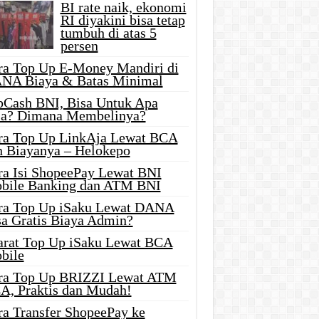
BI rate naik, ekonomi
RI diyakini bisa tetap
tumbuh di atas 5
persen
ra Top Up E-Money Mandiri di
NA Biaya & Batas Minimal
pCash BNI, Bisa Untuk Apa
ja? Dimana Membelinya?
ra Top Up LinkAja Lewat BCA
n Biayanya – Helokepo
ra Isi ShopeePay Lewat BNI
bile Banking dan ATM BNI
ra Top Up iSaku Lewat DANA
sa Gratis Biaya Admin?
arat Top Up iSaku Lewat BCA
bile
ra Top Up BRIZZI Lewat ATM
A, Praktis dan Mudah!
ra Transfer ShopeePay ke