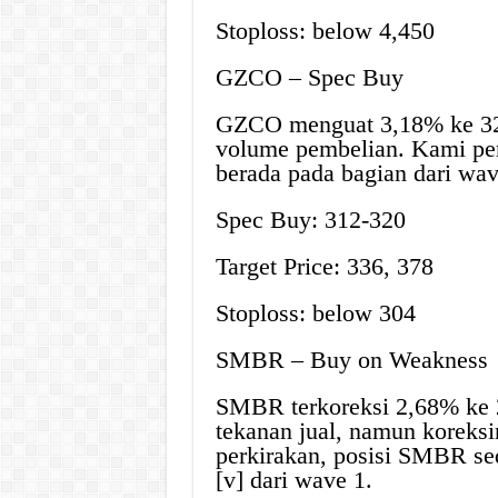
Stoploss: below 4,450
GZCO – Spec Buy
GZCO menguat 3,18% ke 324
volume pembelian. Kami per
berada pada bagian dari wav
Spec Buy: 312-320
Target Price: 336, 378
Stoploss: below 304
SMBR – Buy on Weakness
SMBR terkoreksi 2,68% ke 
tekanan jual, namun koreks
perkirakan, posisi SMBR se
[v] dari wave 1.