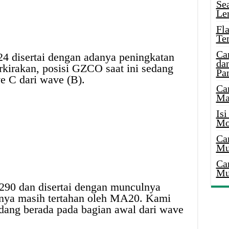
Se
Le
Fl
Te
Ca
 disertai dengan adanya peningkatan
dan
kirakan, posisi GZCO saat ini sedang
Pa
e C dari wave (B).
Ca
Ma
Is
Mo
Ca
Mu
Ca
Mu
290 dan disertai dengan munculnya
inya masih tertahan oleh MA20. Kami
dang berada pada bagian awal dari wave