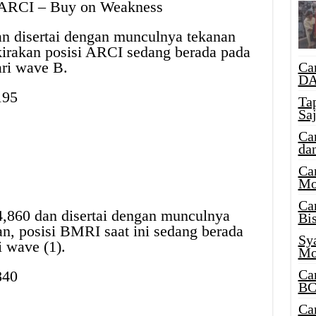
): ARCI – Buy on Weakness
an disertai dengan munculnya tekanan
kirakan posisi ARCI sedang berada pada
ari wave B.
Ca
DA
195
Ta
Sa
Ca
da
Ca
Mo
Ca
,860 dan disertai dengan munculnya
Bi
an, posisi BMRI saat ini sedang berada
Sy
i wave (1).
Mo
Ca
840
BC
Ca