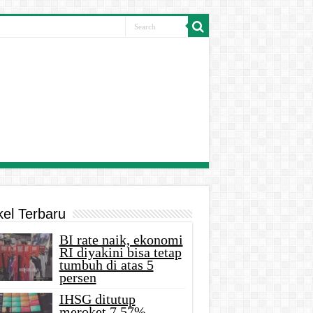
kel Terbaru
BI rate naik, ekonomi
RI diyakini bisa tetap
tumbuh di atas 5
persen
IHSG ditutup
meroket 7,57%,