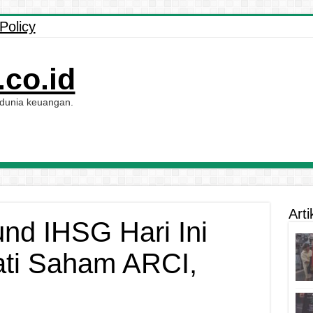
Policy
co.id
 dunia keuangan.
Arti
nd IHSG Hari Ini
ati Saham ARCI,