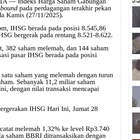
A — Indeks Harga Saham Gabungan
ebound
pada perdagangan terakhir pekan
ada Kamis (27/11/2025).
om, IHSG berada pada posisi 8.545,86
IHSG bergerak pada rentang 8.521-8.622.
at, 382 saham melemah, dan 144 saham
isasi pasar IHSG berada pada posisi
satu saham yang melemah dengan turun
aham. Sebanyak 11,2 miliar saham
i, dengan nilai transaksi mencapai
rgerakan IHSG Hari Ini, Jumat 28
catat melemah 1,32% ke level Rp3.740
ta saham BBRI ditransaksikan dengan