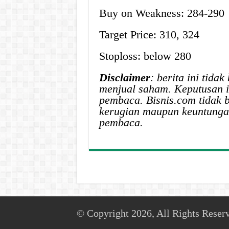
Buy on Weakness: 284-290
Target Price: 310, 324
Stoploss: below 280
Disclaimer
: berita ini tid
menjual saham. Keputusan i
pembaca. Bisnis.com tidak 
kerugian maupun keuntungan
pembaca.
© Copyright 2026, All Rights Reser