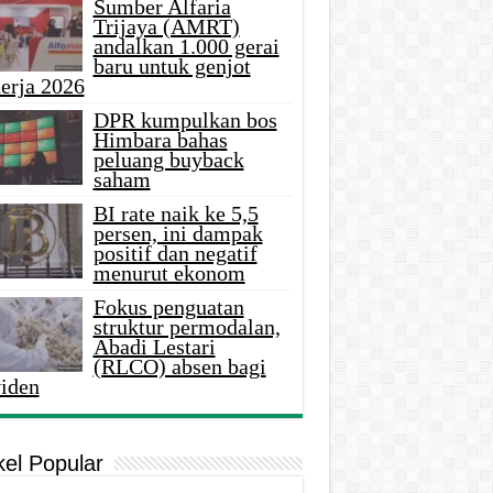
Sumber Alfaria
Trijaya (AMRT)
andalkan 1.000 gerai
baru untuk genjot
erja 2026
DPR kumpulkan bos
Himbara bahas
peluang buyback
saham
BI rate naik ke 5,5
persen, ini dampak
positif dan negatif
menurut ekonom
Fokus penguatan
struktur permodalan,
Abadi Lestari
(RLCO) absen bagi
viden
kel Popular