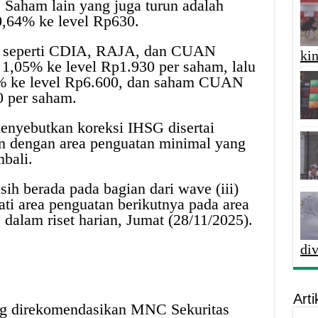
. Saham lain yang juga turun adalah
,64% ke level Rp630.
ham seperti CDIA, RAJA, dan CUAN
kin
,05% ke level Rp1.930 per saham, lalu
 ke level Rp6.600, dan saham CUAN
0 per saham.
nyebutkan koreksi IHSG disertai
n dengan area penguatan minimal yang
mbali.
h berada pada bagian dari wave (iii)
mati area penguatan berikutnya pada area
 dalam riset harian, Jumat (28/11/2025).
di
Arti
ng direkomendasikan MNC Sekuritas