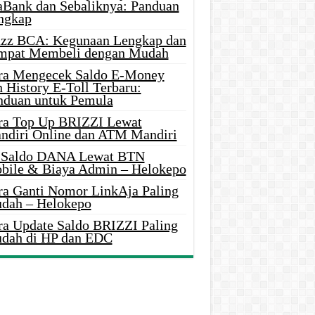
aBank dan Sebaliknya: Panduan
ngkap
azz BCA: Kegunaan Lengkap dan
mpat Membeli dengan Mudah
ra Mengecek Saldo E-Money
 History E-Toll Terbaru:
nduan untuk Pemula
ra Top Up BRIZZI Lewat
ndiri Online dan ATM Mandiri
i Saldo DANA Lewat BTN
bile & Biaya Admin – Helokepo
ra Ganti Nomor LinkAja Paling
dah – Helokepo
ra Update Saldo BRIZZI Paling
dah di HP dan EDC