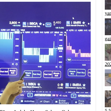
yan
ga
20
5,