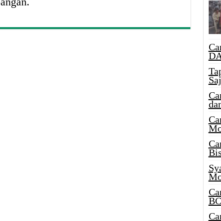
bangan.
Ca
DA
Ta
Sa
Ca
da
Ca
Mo
Ca
Bi
Sy
Mo
Ca
BC
Ca