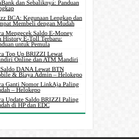
aBank dan Sebaliknya: Panduan
ngkap
azz BCA: Kegunaan Lengkap dan
mpat Membeli dengan Mudah
ra Mengecek Saldo E-Money
 History E-Toll Terbaru:
nduan untuk Pemula
ra Top Up BRIZZI Lewat
ndiri Online dan ATM Mandiri
i Saldo DANA Lewat BTN
bile & Biaya Admin – Helokepo
ra Ganti Nomor LinkAja Paling
dah – Helokepo
ra Update Saldo BRIZZI Paling
dah di HP dan EDC