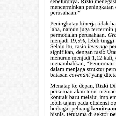
sebelumnya. Rizki menegaska
mencerminkan peningkatan ef
perusahaan.”
Peningkatan kinerja tidak ha
laba, namun juga tercermin p
permodalan perusahaan.
Gro
menjadi 19,5%, lebih tinggi
Selain itu, rasio
leverage
per
signifikan, dengan rasio Ut
menurun menjadi 1,12 kali, 
menambahkan, “Penurunan i
dalam menjaga struktur per
batasan
covenant
yang ditet
Menatap ke depan, Rizki D
perseroan akan terus memac
kontrak baru melalui impleme
lebih tajam pada efisiensi o
berbagai peluang
kemitraan 
bisnis, terutama di sektor
pe