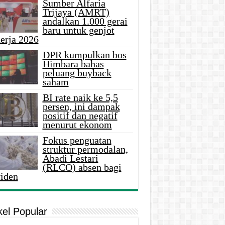
Sumber Alfaria
Trijaya (AMRT)
andalkan 1.000 gerai
baru untuk genjot
erja 2026
DPR kumpulkan bos
Himbara bahas
peluang buyback
saham
BI rate naik ke 5,5
persen, ini dampak
positif dan negatif
menurut ekonom
Fokus penguatan
struktur permodalan,
Abadi Lestari
(RLCO) absen bagi
viden
kel Popular