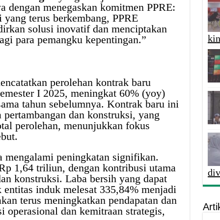
nya dengan menegaskan komitmen PPRE:
ri yang terus berkembang, PPRE
rkan solusi inovatif dan menciptakan
kin
bagi para pemangku kepentingan.”
encatatkan perolehan kontrak baru
 semester I 2025, meningkat 60% (yoy)
sama tahun sebelumnya. Kontrak baru ini
a pertambangan dan konstruksi, yang
tal perolehan, menunjukkan fokus
but.
 mengalami peningkatan signifikan.
Rp 1,64 triliun, dengan kontribusi utama
di
an konstruksi. Laba bersih yang dapat
k entitas induk melesat 335,84% menjadi
 akan terus meningkatkan pendapatan dan
Arti
si operasional dan kemitraan strategis,