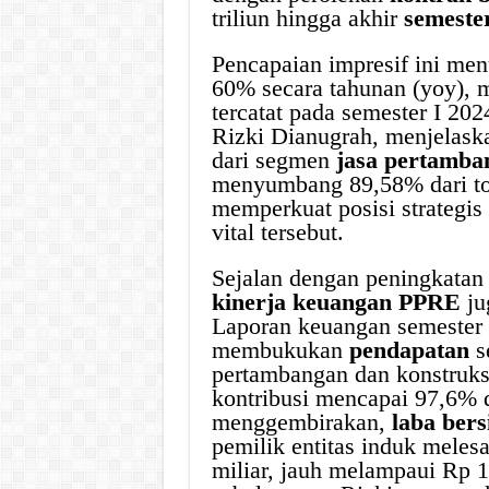
triliun hingga akhir
semeste
Pencapaian impresif ini me
60% secara tahunan (yoy), m
tercatat pada semester I 20
Rizki Dianugrah, menjelask
dari segmen
jasa pertamba
menyumbang 89,58% dari tota
memperkuat posisi strategis
vital tersebut.
Sejalan dengan peningkatan 
kinerja keuangan PPRE
ju
Laporan keuangan semester 
membukukan
pendapatan
s
pertambangan dan konstruks
kontribusi mencapai 97,6% d
menggembirakan,
laba bers
pemilik entitas induk mele
miliar, jauh melampaui Rp 1