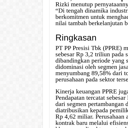
Rizki menutup pernyataan
“Di tengah dinamika indust
berkomitmen untuk menghadi
nilai tambah berkelanjutan 
Ringkasan
PT PP Presisi Tbk (PPRE) m
sebesar Rp 3,2 triliun pada
dibandingkan periode yang 
didominasi oleh segmen jas
menyumbang 89,58% dari to
perusahaan pada sektor terse
Kinerja keuangan PPRE juga
Pendapatan tercatat sebesar 
dari segmen pertambangan d
diatribusikan kepada pemili
Rp 4,62 miliar. Perusahaan
kontrak baru melalui efisien