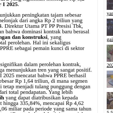
r I 2025
.
yan
nunjukkan peningkatan tajam sebesar
elonjak dari angka Rp 2 triliun yang
24. Direktur Utama PT PP Presisi Tbk,
an bahwa dominasi kontrak baru berasal
ngan dan konstruksi
, yang
ga
l perolehan. Hal ini sekaligus
 PPRE sebagai pemain kunci di sektor
signifikan dalam perolehan kontrak,
20
ga menunjukkan tren yang sangat positif.
I 2025 mencatat bahwa PPRE berhasil
ebesar Rp 1,64 triliun, di mana segmen
i tetap menjadi tulang punggung dengan
ari total pendapatan. Yang lebih
ih
yang dapat diatribusikan kepada
sat hingga 335,84%, mencapai Rp 4,62
,06 miliar pada periode yang sama tahun
5,