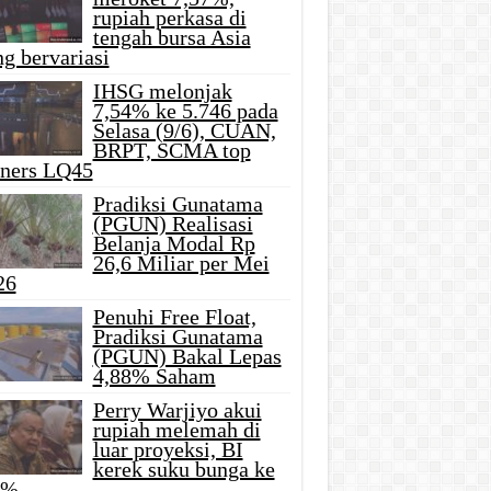
rupiah perkasa di
tengah bursa Asia
g bervariasi
IHSG melonjak
7,54% ke 5.746 pada
Selasa (9/6), CUAN,
BRPT, SCMA top
iners LQ45
Pradiksi Gunatama
(PGUN) Realisasi
Belanja Modal Rp
26,6 Miliar per Mei
26
Penuhi Free Float,
Pradiksi Gunatama
(PGUN) Bakal Lepas
4,88% Saham
Perry Warjiyo akui
rupiah melemah di
luar proyeksi, BI
kerek suku bunga ke
5%