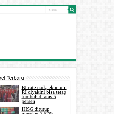
kel Terbaru
BI rate naik, ekonomi
RI diyakini bisa tetap
tumbuh di atas 5
persen
IHSG ditutup
meroket 7,57%,