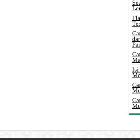
Se
Le
Fl
Te
Ca
dan
Pa
Ca
Ma
Is
Mo
Ca
Mu
Ca
Mu