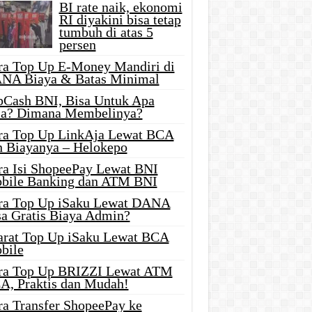
BI rate naik, ekonomi
RI diyakini bisa tetap
tumbuh di atas 5
persen
ra Top Up E-Money Mandiri di
NA Biaya & Batas Minimal
pCash BNI, Bisa Untuk Apa
ja? Dimana Membelinya?
ra Top Up LinkAja Lewat BCA
n Biayanya – Helokepo
ra Isi ShopeePay Lewat BNI
bile Banking dan ATM BNI
ra Top Up iSaku Lewat DANA
sa Gratis Biaya Admin?
arat Top Up iSaku Lewat BCA
bile
ra Top Up BRIZZI Lewat ATM
A, Praktis dan Mudah!
ra Transfer ShopeePay ke