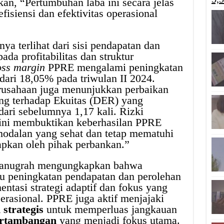
n, “Pertumbuhan laba ini secara jelas
isiensi dan efektivitas operasional
nya terlihat dari sisi pendapatan dan
ada profitabilitas dan struktur
ss margin
PPRE mengalami peningkatan
 dari 18,05% pada triwulan II 2024.
usahaan juga menunjukkan perbaikan
ang terhadap Ekuitas (DER) yang
dari sebelumnya 1,17 kali. Rizki
ni membuktikan keberhasilan PPRE
modalan yang sehat dan tetap mematuhi
apkan oleh pihak perbankan.”
ianugrah mengungkapkan bahwa
u peningkatan pendapatan dan perolehan
ntasi strategi adaptif dan fokus yang
perasional. PPRE juga aktif menjajaki
strategis
untuk memperluas jangkauan
rtambangan
yang menjadi fokus utama.