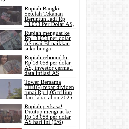
Rupiah Bangkit
Setelah Tekanan
Beruntun Jadi Rp
18.058 Per Dolar AS,
Rupiah menguat ke
Rp 18.058 per dolar
AS usai BI naikkan
suku bunga
Rupiah rebound ke
Rp 18.058 per dolar
AS, investor cermati
data inflasi AS
Tower Bersama
(TBIG) tebar dividen
tunai Rp 1,05 triliun
dari laba tahun 2025
Rupiah perkasa!
Ditutup menguat ke
Rp 18.058 per dolar
AS hari ini (9/6)