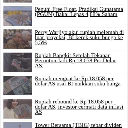
Penuhi Free Float, Pradiksi Gunatama
(PGUN) Bakal Lepas 4,88% Saham
Perry Warjiyo akui rupiah melemah di
luar proyeksi, BI kerek suku bunga ke
5,5%
Rupiah Bangkit Setelah Tekanan
Beruntun Jadi Rp 18.058 Per Dolar
AS,
Rupiah menguat ke Rp 18.058 per
dolar AS usai BI naikkan suku bunga
Rupiah rebound ke Rp 18.058 per
dolar AS, investor cermati data inflasi
AS
Tower Bersama (TBIG) tebar dividen