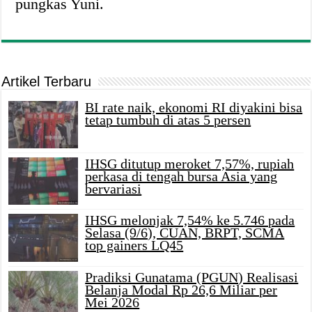
pungkas Yuni.
Artikel Terbaru
BI rate naik, ekonomi RI diyakini bisa
tetap tumbuh di atas 5 persen
IHSG ditutup meroket 7,57%, rupiah
perkasa di tengah bursa Asia yang
bervariasi
IHSG melonjak 7,54% ke 5.746 pada
Selasa (9/6), CUAN, BRPT, SCMA
top gainers LQ45
Pradiksi Gunatama (PGUN) Realisasi
Belanja Modal Rp 26,6 Miliar per
Mei 2026