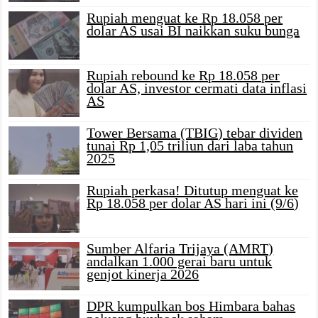
Rupiah menguat ke Rp 18.058 per
dolar AS usai BI naikkan suku bunga
Rupiah rebound ke Rp 18.058 per
dolar AS, investor cermati data inflasi
AS
Tower Bersama (TBIG) tebar dividen
tunai Rp 1,05 triliun dari laba tahun
2025
Rupiah perkasa! Ditutup menguat ke
Rp 18.058 per dolar AS hari ini (9/6)
Sumber Alfaria Trijaya (AMRT)
andalkan 1.000 gerai baru untuk
genjot kinerja 2026
DPR kumpulkan bos Himbara bahas