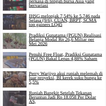
perkasa di tengah bursa Asia yang
bervariasi
IHSG melonjak 7,54% ke 5.746 pada
Selasa (9/6), CUAN, BRPT, SCMA
top gainers LQ45
Pradiksi Gunatama (PGUN) Realisasi
Belanja Modal Rp 26,6 Miliar per
Mei 2026
Penuhi Free Float, Pradiksi Gunatama
(PGUN) Bakal Lepas 4,88% Saham
Perry Warjiyo akui rupiah melemah di
luar proyeksi, BI kerek suku bunga ke
5,5%
Rupiah Bangkit Setelah Tekanan
Beruntun Jadi Rp 18.058 Per Dolar
AS,