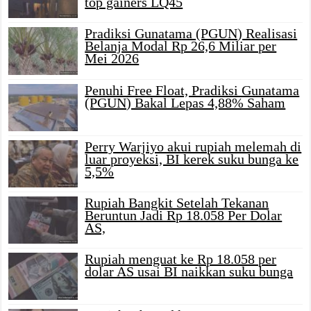
top gainers LQ45
Pradiksi Gunatama (PGUN) Realisasi
Belanja Modal Rp 26,6 Miliar per
Mei 2026
Penuhi Free Float, Pradiksi Gunatama
(PGUN) Bakal Lepas 4,88% Saham
Perry Warjiyo akui rupiah melemah di
luar proyeksi, BI kerek suku bunga ke
5,5%
Rupiah Bangkit Setelah Tekanan
Beruntun Jadi Rp 18.058 Per Dolar
AS,
Rupiah menguat ke Rp 18.058 per
dolar AS usai BI naikkan suku bunga