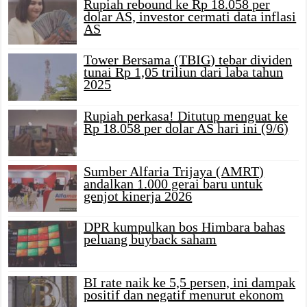
Rupiah rebound ke Rp 18.058 per
dolar AS, investor cermati data inflasi
AS
Tower Bersama (TBIG) tebar dividen
tunai Rp 1,05 triliun dari laba tahun
2025
Rupiah perkasa! Ditutup menguat ke
Rp 18.058 per dolar AS hari ini (9/6)
Sumber Alfaria Trijaya (AMRT)
andalkan 1.000 gerai baru untuk
genjot kinerja 2026
DPR kumpulkan bos Himbara bahas
peluang buyback saham
BI rate naik ke 5,5 persen, ini dampak
positif dan negatif menurut ekonom