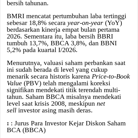
bersih tahunan.
BMRI mencatat pertumbuhan laba tertinggi
sebesar 18,8% secara
year-on-year
(YoY)
berdasarkan kinerja empat bulan pertama
2026. Sementara itu, laba bersih BBRI
tumbuh 13,7%, BBCA 3,8%, dan BBNI
5,2% pada kuartal I/2026.
Menurutnya, valuasi saham perbankan saat
ini sudah berada di level yang cukup
menarik secara historis karena
Price-to-Book
Value
(PBV) telah mengalami koreksi
signifikan mendekati titik terendah multi-
tahun. Saham BBCA misalnya mendekati
level saat krisis 2008, meskipun
net
sell
investor asing masih deras.
:
: Jurus Para Investor Kejar Diskon Saham
BCA (BBCA)