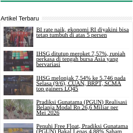
Artikel Terbaru
BI rate naik, ekonomi RI diyakini bisa
tetap tumbuh di atas 5 persen
IHSG ditutup meroket 7,57%, rupiah
perkasa di tengah bursa Asia yang
bervariasi
IHSG melonjak 7,54% ke 5.746 pada
Selasa (9/6), CUAN, BRPT, SCMA
top gainers LQ45
Pradiksi Gunatama (PGUN) Realisasi
Belanja Modal Rp 26,6 Miliar per
Mei 2026
Penuhi Free Float, Pradiksi Gunatama
(PGUN) Bakal Lepas 4,88% Saham