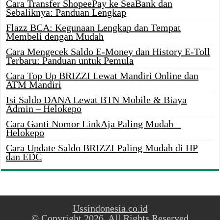
Cara Transfer ShopeePay ke SeaBank dan
Sebaliknya: Panduan Lengkap
Flazz BCA: Kegunaan Lengkap dan Tempat
Membeli dengan Mudah
Cara Mengecek Saldo E-Money dan History E-Toll
Terbaru: Panduan untuk Pemula
Cara Top Up BRIZZI Lewat Mandiri Online dan
ATM Mandiri
Isi Saldo DANA Lewat BTN Mobile & Biaya
Admin – Helokepo
Cara Ganti Nomor LinkAja Paling Mudah –
Helokepo
Cara Update Saldo BRIZZI Paling Mudah di HP
dan EDC
Ussindonesia.co.id
© Copyright 2026, All Rights Reserved