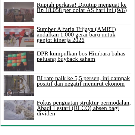
Rupiah perkasa! Ditutup menguat ke
Rp 18.058 per dolar AS hari ini (9/6)
Sumber Alfaria Trijaya (AMRT)
andalkan 1.000 gerai baru untuk
genjot kinerja 2026
DPR kumpulkan bos Himbara bahas
peluang buyback saham
BI rate naik ke 5,5 persen, ini dampak
positif dan negatif menurut ekonom
Fokus penguatan struktur permodalan,
Abadi Lestari (RLCO) absen bagi
dividen