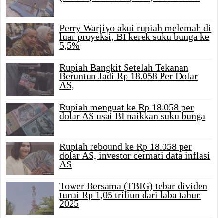
Perry Warjiyo akui rupiah melemah di
luar proyeksi, BI kerek suku bunga ke
5,5%
Rupiah Bangkit Setelah Tekanan
Beruntun Jadi Rp 18.058 Per Dolar
AS,
Rupiah menguat ke Rp 18.058 per
dolar AS usai BI naikkan suku bunga
Rupiah rebound ke Rp 18.058 per
dolar AS, investor cermati data inflasi
AS
Tower Bersama (TBIG) tebar dividen
tunai Rp 1,05 triliun dari laba tahun
2025