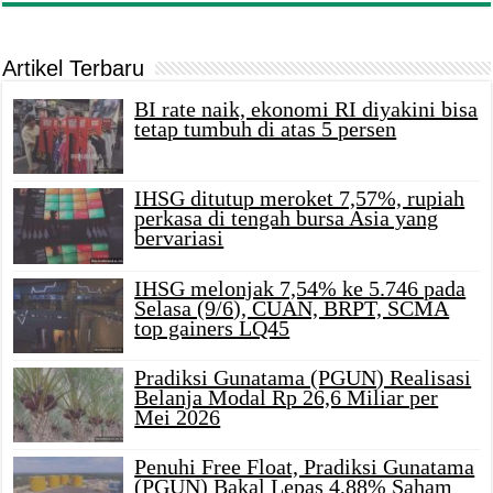
Artikel Terbaru
BI rate naik, ekonomi RI diyakini bisa
tetap tumbuh di atas 5 persen
IHSG ditutup meroket 7,57%, rupiah
perkasa di tengah bursa Asia yang
bervariasi
IHSG melonjak 7,54% ke 5.746 pada
Selasa (9/6), CUAN, BRPT, SCMA
top gainers LQ45
Pradiksi Gunatama (PGUN) Realisasi
Belanja Modal Rp 26,6 Miliar per
Mei 2026
Penuhi Free Float, Pradiksi Gunatama
(PGUN) Bakal Lepas 4,88% Saham