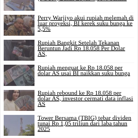
Perry Warjiyo akui rupiah melemah di
luar proyeksi, BI kerek suku bunga ke
5,5%
Rupiah Bangkit Setelah Tekanan
Beruntun Jadi Rp 18.058 Per Dolar
AS,
Rupiah menguat ke Rp 18.058 per
dolar AS usai BI naikkan suku bunga
Rupiah rebound ke Rp 18.058 per
dolar AS, investor cermati data inflasi
AS
Tower Bersama (TBIG) tebar dividen
tunai Rp 1,05 triliun dari laba tahun
2025