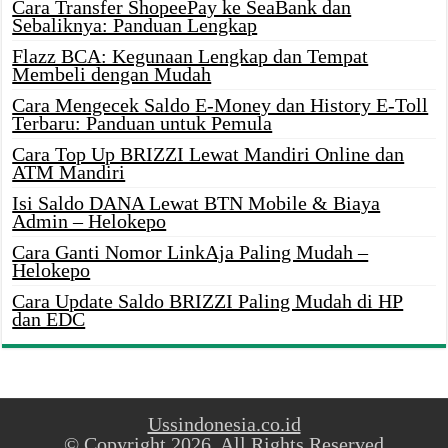
Cara Transfer ShopeePay ke SeaBank dan
Sebaliknya: Panduan Lengkap
Flazz BCA: Kegunaan Lengkap dan Tempat
Membeli dengan Mudah
Cara Mengecek Saldo E-Money dan History E-Toll
Terbaru: Panduan untuk Pemula
Cara Top Up BRIZZI Lewat Mandiri Online dan
ATM Mandiri
Isi Saldo DANA Lewat BTN Mobile & Biaya
Admin – Helokepo
Cara Ganti Nomor LinkAja Paling Mudah –
Helokepo
Cara Update Saldo BRIZZI Paling Mudah di HP
dan EDC
Ussindonesia.co.id
© Copyright 2026, All Rights Reserved